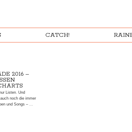
S
CATCH!
RAI
DE 2016 –
SEN K
HARTS
 nur Listen. Und
 auch noch die immer
lben und Songs – …