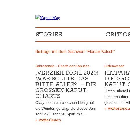
STORIES
CRITIC
Beiträge mit dem Stichwort "Florian Kölsch"
Jahresende – Charts der Kaputies
Listenwesen
„VERZIEH DICH, 2020!
HITPARA
WAS SOLLTE DAS
DIE GROS
BITTE ALLES?“ – DIE
APUT-C
GROSSEN KAPUT-C
Listen, überall
HARTS
meistens dann
Okay, noch ein bisschen Honig auf
gleichen mit A
» weiterlesen
die Wunden gefällig, die dieses Jahr
schlug? Dann viel Spaß mit …
» weiterlesen