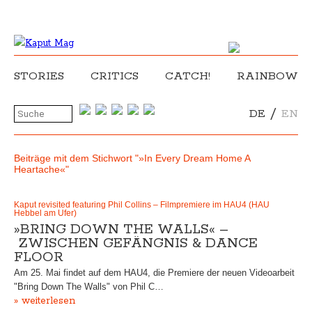
STORIES
CRITICS
CATCH!
RAINBOW
/
DE
EN
Beiträge mit dem Stichwort "»In Every Dream Home A
Heartache«"
Kaput revisited featuring Phil Collins – Filmpremiere im HAU4 (HAU
Hebbel am Ufer)
»BRING DOWN THE WALLS« –
ZWISCHEN GEFÄNGNIS & DANCE
FLOOR
Am 25. Mai findet auf dem HAU4, die Premiere der neuen Videoarbeit
"Bring Down The Walls" von Phil C…
» weiterlesen