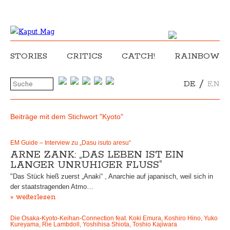
STORIES
CRITICS
CATCH!
RAINBOW
/
DE
EN
Beiträge mit dem Stichwort "Kyoto"
EM Guide – Interview zu „Dasu isuto aresu“
ARNE ZANK: „DAS LEBEN IST EIN
LANGER UNRUHIGER FLUSS“
"Das Stück hieß zuerst „Anaki“ , Anarchie auf japanisch, weil sich in
der staatstragenden Atmo…
» weiterlesen
Die Osaka-Kyoto-Keihan-Connection feat. Koki Emura, Koshiro Hino, Yuko
Kureyama, Rie Lambdoll, Yoshihisa Shiota, Toshio Kajiwara