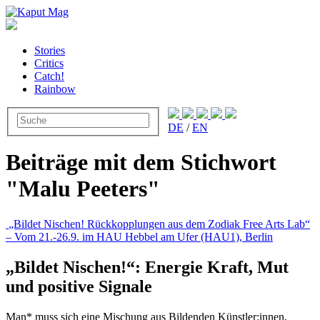
Stories
Critics
Catch!
Rainbow
DE
/
EN
Beiträge mit dem Stichwort
"Malu Peeters"
„Bildet Nischen! Rückkopplungen aus dem Zodiak Free Arts Lab“
– Vom 21.-26.9. im HAU Hebbel am Ufer (HAU1), Berlin
„Bildet Nischen!“: Energie Kraft, Mut
und positive Signale
Man* muss sich eine Mischung aus Bildenden Künstler:innen,