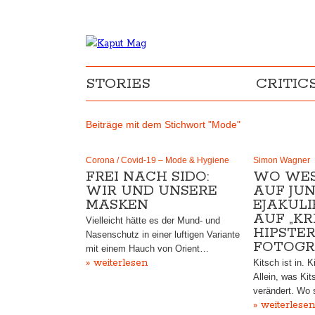
STORIES
CRITIC
Beiträge mit dem Stichwort "Mode"
Corona / Covid-19 – Mode & Hygiene
Simon Wagner
FREI NACH SIDO:
WO WES
WIR UND UNSERE
AUF JUN
MASKEN
EJAKULI
AUF „KR
Vielleicht hätte es der Mund- und
HIPSTER
Nasenschutz in einer luftigen Variante
FOTOGR
mit einem Hauch von Orient…
» weiterlesen
Kitsch ist in. K
Allein, was Ki
verändert. Wo 
» weiterlesen