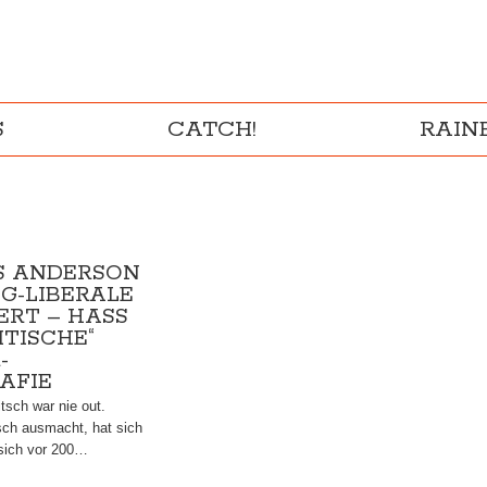
S
CATCH!
RAI
 ANDERSON
G-LIBERALE
ERT – HASS
ITISCHE“
-
AFIE
itsch war nie out.
tsch ausmacht, hat sich
sich vor 200…