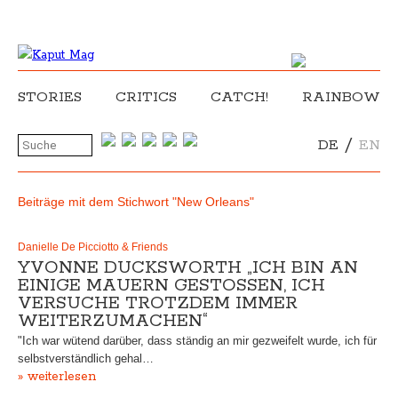
STORIES
CRITICS
CATCH!
RAINBOW
/
DE
EN
Beiträge mit dem Stichwort "New Orleans"
Danielle De Picciotto & Friends
YVONNE DUCKSWORTH „ICH BIN AN
EINIGE MAUERN GESTOSSEN, ICH V
ERSUCHE TROTZDEM IMMER W
EITERZUMACHEN“
"Ich war wütend darüber, dass ständig an mir gezweifelt wurde, ich für
selbstverständlich gehal…
» weiterlesen