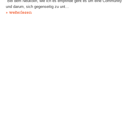
"Bei dem Neukölln, wie ich es empfinde geht es um eine Community
und darum, sich gegenseitig zu unt…
» weiterlesen