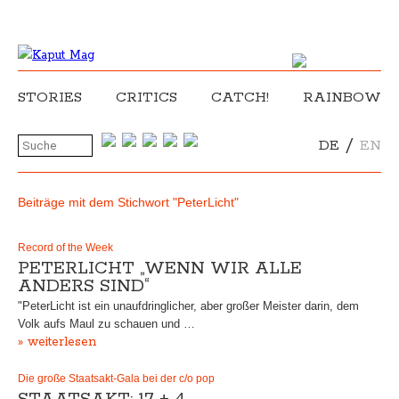
STORIES
CRITICS
CATCH!
RAINBOW
/
DE
EN
Beiträge mit dem Stichwort "PeterLicht"
Record of the Week
PETERLICHT „WENN WIR ALLE
ANDERS SIND“
"PeterLicht ist ein unaufdringlicher, aber großer Meister darin, dem
Volk aufs Maul zu schauen und …
» weiterlesen
Die große Staatsakt-Gala bei der c/o pop