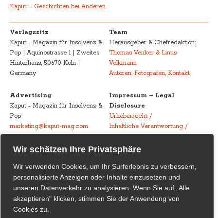
Kaput – Geschichten bei Anderen
Verlagssitz
Team
Kaput - Magazin für Insolvenz &
Herausgeber & Chefredaktion:
Pop | Aquinostrasse 1 | Zweites
Thomas Venker & Linus
Hinterhaus, 50670 Köln |
Volkmann
Germany
Autoren, Fotografen, Kontakt
Advertising
Impressum – Legal
Kaput - Magazin für Insolvenz &
Disclosure
Pop
Urheberrecht /
marketing@kaput-mag.com
Inhaltliche Verantwortung /
Rechtswirksamkeit
Wir schätzen Ihre Privatsphäre
Kaput Supporter
Wir verwenden Cookies, um Ihr Surferlebnis zu verbessern,
Kaput – Magazin für Insolvenz
personalisierte Anzeigen oder Inhalte einzusetzen und
& Pop
dankt seinen
unseren Datenverkehr zu analysieren. Wenn Sie auf „Alle
Supporter_innen!
akzeptieren" klicken, stimmen Sie der Anwendung von
Cookies zu.