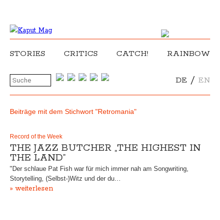
STORIES
CRITICS
CATCH!
RAINBOW
/
DE
EN
Beiträge mit dem Stichwort "Retromania"
Record of the Week
THE JAZZ BUTCHER „THE HIGHEST IN
THE LAND”
"Der schlaue Pat Fish war für mich immer nah am Songwriting,
Storytelling, (Selbst-)Witz und der du…
» weiterlesen