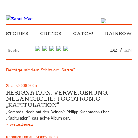
STORIES
CRITICS
CATCH!
RAINBOW
/
DE
EN
Beiträge mit dem Stichwort "Sartre"
25 aus 2000-2025
RESIGNATION, VERWEIGERUNG,
MELANCHOLIE: TOCOTRONIC
„KAPITULATION“
„Komatös, doch auf den Beinen“: Philipp Kressmann über
„Kapitulation“, das achte Album der…
» weiterlesen
Kendrick Lamar: „Money Trees“