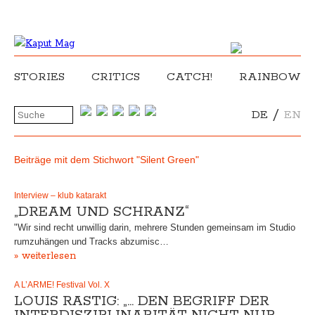
STORIES
CRITICS
CATCH!
RAINBOW
/
DE
EN
Beiträge mit dem Stichwort "Silent Green"
Interview – klub katarakt
„DREAM UND SCHRANZ“
"Wir sind recht unwillig darin, mehrere Stunden gemeinsam im Studio
rumzuhängen und Tracks abzumisc…
» weiterlesen
A L’ARME! Festival Vol. X
LOUIS RASTIG: „… DEN BEGRIFF DER