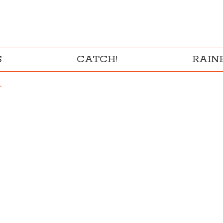
S
CATCH!
RAI
"