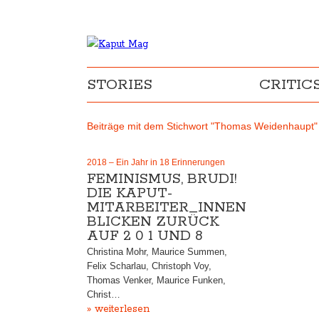
STORIES
CRITIC
Beiträge mit dem Stichwort "Thomas Weidenhaupt"
2018 – Ein Jahr in 18 Erinnerungen
FEMINISMUS, BRUDI!
DIE KAPUT-
MITARBEITER_INNEN
BLICKEN ZURÜCK
AUF 2 0 1 UND 8
Christina Mohr, Maurice Summen,
Felix Scharlau, Christoph Voy,
Thomas Venker, Maurice Funken,
Christ…
» weiterlesen