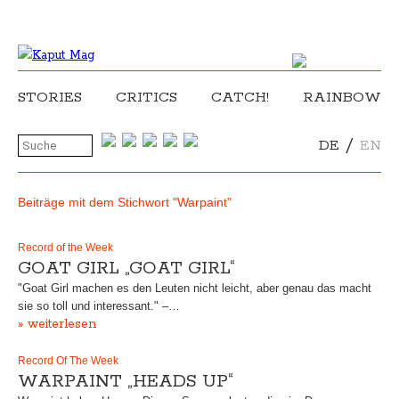
STORIES
CRITICS
CATCH!
RAINBOW
/
DE
EN
Beiträge mit dem Stichwort "Warpaint"
Record of the Week
GOAT GIRL „GOAT GIRL“
"Goat Girl machen es den Leuten nicht leicht, aber genau das macht
sie so toll und interessant." –…
» weiterlesen
Record Of The Week
WARPAINT „HEADS UP“