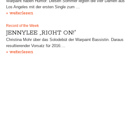
Warpaint haben Humor: Diesen Sommer legten die vier Damen aus
Los Angeles mit der ersten Single zum …
» weiterlesen
Record of the Week
JENNYLEE „RIGHT ON!“
Christina Mohr über das Solodebüt der Warpaint Bassistin. Daraus
resultierender Vorsatz für 2016:…
» weiterlesen