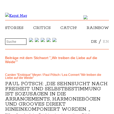
STORIES
CRITICS
CATCH!
RAINBOW
/
DE
EN
Beiträge mit dem Stichwort "„Wir treiben die Liebe auf die
Weide“"
Carsten "Erobique" Meyer / Paul Pötsch / Lea Connert "Wir treiben die
Liebe auf die Weide"
PAUL PÖTSCH: „DIE SEHNSUCHT NACH
FREIHEIT UND SELBSTBESTIMMUNG
IST SOZUSAGEN IN DIE
ARRANGEMENTS, HARMONIEBÖGEN
UND GROOVES DIREKT
HINEINKOMPONIERT WORDEN. „