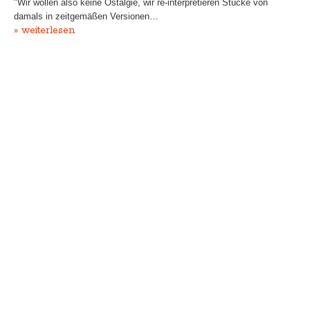
"Wir wollen also keine Ostalgie, wir re-interpretieren Stücke von
damals in zeitgemäßen Versionen…
» weiterlesen