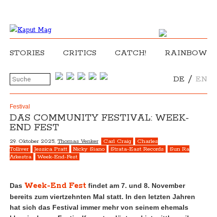
STORIES
CRITICS
CATCH!
RAINBOW
/
DE
EN
Festival
DAS COMMUNITY FESTIVAL: WEEK-
END FEST
29. Oktober 2025,
Thomas Venker
Carl Craig
Charles
Tolliver
Jessica Pratt
Nicky Siano
Strata-East Records
Sun Ra
Arkestra
Week-End-Fest
Week-End Fest
Das
findet am 7. und 8. November
bereits zum viertzehnten Mal statt. In den letzten Jahren
hat sich das Festival immer mehr von seinem ehemals