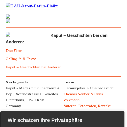
Kaput – Geschichten bei den
Anderen:
Das Filter
Calling In A Favor
Kaput – Geschichten bei Anderen
Verlagssitz
Team
Kaput - Magazin für Insolvenz &
Herausgeber & Chefredaktion:
Pop | Aquinostrasse 1 | Zweites
Thomas Venker & Linus
Hinterhaus, 50670 Köln |
Volkmann
Germany
Autoren, Fotografen, Kontakt
Advertising
Impressum – Legal
Wir schätzen Ihre Privatsphäre
Kaput - Magazin für Insolvenz &
Disclosure