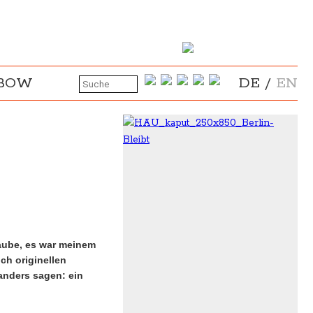
NBOW
DE
/
EN
glaube, es war meinem
ch originellen
anders sagen: ein