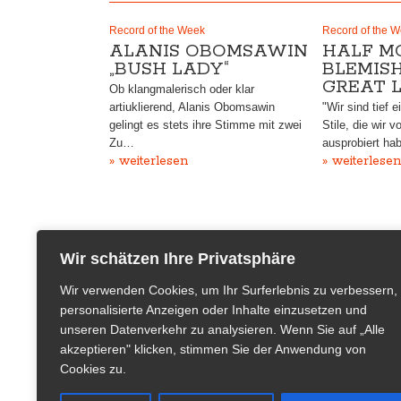
Record of the Week
Record of the 
ALANIS OBOMSAWIN
HALF M
„BUSH LADY“
BLEMISH
GREAT L
Ob klangmalerisch oder klar
artiuklierend, Alanis Obomsawin
"Wir sind tief e
gelingt es stets ihre Stimme mit zwei
Stile, die wir v
Zu…
ausprobiert ha
» weiterlesen
» weiterlesen
Wir schätzen Ihre Privatsphäre
Wir verwenden Cookies, um Ihr Surferlebnis zu verbessern,
personalisierte Anzeigen oder Inhalte einzusetzen und
unseren Datenverkehr zu analysieren. Wenn Sie auf „Alle
akzeptieren" klicken, stimmen Sie der Anwendung von
Cookies zu.
Verlagssitz
Team