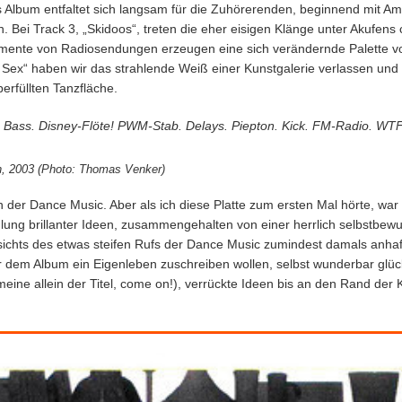
s Album entfaltet sich langsam für die Zuhörerenden, beginnend mit Am
Bei Track 3, „Skidoos“, treten die eher eisigen Klänge unter Akufens c
agmente von Radiosendungen erzeugen eine sich verändernde Palette
 Sex“ haben wir das strahlende Weiß einer Kunstgalerie verlassen und
rfüllten Tanzfläche.
g Bass. Disney-Flöte! PWM-Stab. Delays. Piepton. Kick. FM-Radio. WT
don, 2003 (Photo: Thomas Venker)
er Dance Music. Aber als ich diese Platte zum ersten Mal hörte, war mi
ng brillanter Ideen, zusammengehalten von einer herrlich selbstbewus
esichts des etwas steifen Rufs der Dance Music zumindest damals anha
r dem Album ein Eigenleben zuschreiben wollen, selbst wunderbar glüc
ne allein der Titel, come on!), verrückte Ideen bis an den Rand der K