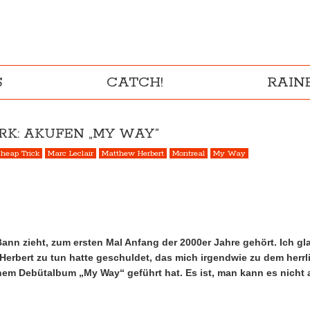
S
CATCH!
RAI
K: AKUFEN „MY WAY”
heap Trick
Marc Leclair
Matthew Herbert
Montreal
My Way
n Bann zieht, zum ersten Mal Anfang der 2000er Jahre gehört. Ich 
Herbert zu tun hatte geschuldet, das mich irgendwie zu dem herrli
em Debütalbum „My Way“ geführt hat. Es ist, man kann es nicht 