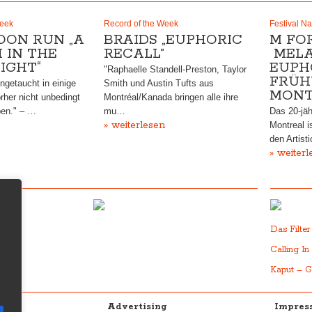
Week
Record of the Week
Festival Na
OON RUN „A
BRAIDS „EUPHORIC
M FO
 IN THE
RECALL”
MELA
IGHT“
EUPH
"Raphaelle Standell-Preston, Taylor
FRÜH
ingetaucht in einige
Smith und Austin Tufts aus
MONT
orher nicht unbedingt
Montréal/Kanada bringen alle ihre
ben." – …
mu…
Das 20-jäh
» weiterlesen
Montreal i
den Artist
» weiterl
Das Filte
Calling In
Kaput – G
Advertising
Impress