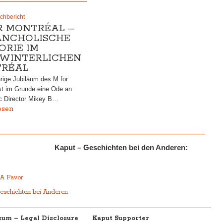
chbericht
R MONTRÉAL –
NCHOLISCHE
ORIE IM
WINTERLICHEN
RÉAL
rige Jubiläum des M for
st im Grunde eine Ode an
ic Director Mikey B…
esen
Kaput – Geschichten bei den Anderen:
r
 A Favor
eschichten bei Anderen
um – Legal Disclosure
Kaput Supporter