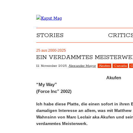
STORIES
CRITIC
25 aus 2000-2025
EIN VERDAMMTES MEISTERWER
12. November 2025,
Alexander Mayor
Akufen
Canada
C
Akufen
“My Way”
(Force Inc” 2002)
Ich habe diese Platte, die einen sofort in ihre
damaligen Interesse an allem, was mit Matthew 
Wahnsinn von Marc Leclair aka Akufen und sein
verdammtes Meisterwerk.