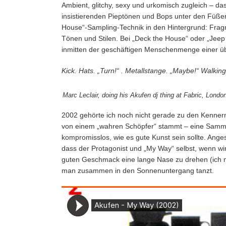
Ambient, glitchy, sexy und urkomisch zugleich – da
insistierenden Pieptönen und Bops unter den Füßen. 
House“-Sampling-Technik in den Hintergrund: Fr
Tönen und Stilen. Bei „Deck the House“ oder „Jeep
inmitten der geschäftigen Menschenmenge einer übe
Kick. Hats. „Turn!“
. Metallstange. „Maybe!“ Walkin
Marc Leclair, doing his Akufen dj thing at Fabric, Lon
2002 gehörte ich noch nicht gerade zu den Kennern d
von einem „wahren Schöpfer“ stammt – eine Sammlu
kompromisslos, wie es gute Kunst sein sollte. Ang
dass der Protagonist und „My Way“ selbst, wenn wi
guten Geschmack eine lange Nase zu drehen (ich mei
man zusammen in den Sonnenuntergang tanzt.