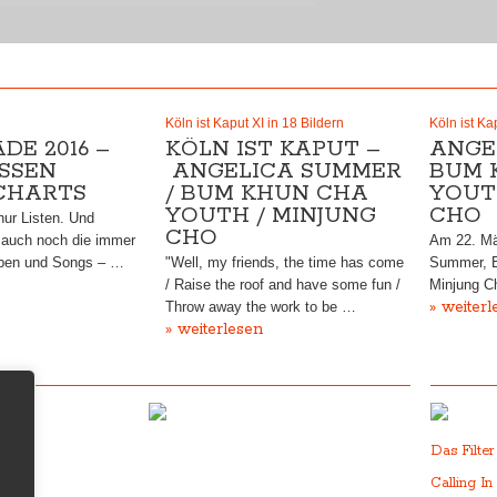
Köln ist Kaput XI in 18 Bildern
Köln ist Ka
DE 2016 –
KÖLN IST KAPUT –
ANGE
SEN K
ANGELICA SUMMER
BUM 
HARTS
/ BUM KHUN CHA
YOUT
YOUTH / MINJUNG
CHO
 nur Listen. Und
CHO
 auch noch die immer
Am 22. Mär
lben und Songs – …
"Well, my friends, the time has come
Summer, 
/ Raise the roof and have some fun /
Minjung Ch
» weiterl
Throw away the work to be …
» weiterlesen
Das Filte
Calling In