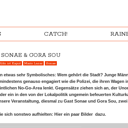
S
CATCH!
RAI
 SONAE & GORA SOU
Köln ist Kaput
Mario Lasar
Sonae
ten etwas sehr Symbolisches: Wem gehört die Stadt? Junge Männ
indestens genauso engagiert wie die Polizei, die ihren Wagen i
tlichen No-Go-Area lenkt. Gegensätze ziehen sich an, der Unort
eder ein in den von der Lokalpolitik ungemein befeuerten Kultur
nsere Veranstaltung, diesmal zu Gast Sonae und Gora Sou, zwei 
ie sich sonstwo aufhielten: Hier ein paar Bilder dazu.