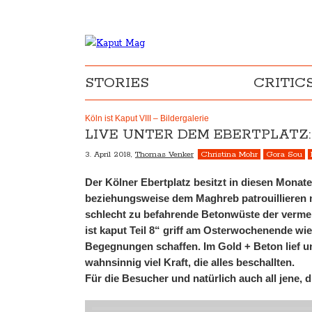
STORIES
CRITIC
Köln ist Kaput VIII – Bildergalerie
LIVE UNTER DEM EBERTPLATZ:
3. April 2018,
Thomas Venker
Christina Mohr
Gora Sou
Der Kölner Ebertplatz besitzt in diesen Mona
beziehungsweise dem Maghreb patrouillieren m
schlecht zu befahrende Betonwüste der vermein
ist kaput Teil 8“ griff am Osterwochenende wi
Begegnungen schaffen. Im Gold + Beton lief u
wahnsinnig viel Kraft, die alles beschallten.
Für die Besucher und natürlich auch all jene, d