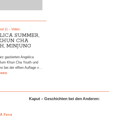
put 11 – Video
LICA SUMMER,
KHUN CHA
H, MINJUNG
z gastierten Angelica
Bum Khun Cha Youth und
o bei der elften Auflage v…
esen
Kaput – Geschichten bei den Anderen:
r
 A Favor