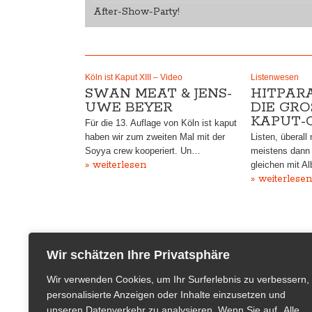
After-Show-Party!
Köln ist Kaput XIII – Video
Listenwesen
SWAN MEAT & JENS-
HITPARA
UWE BEYER
DIE GROS
APUT-C
Für die 13. Auflage von Köln ist kaput
haben wir zum zweiten Mal mit der
Listen, überall
Soyya crew kooperiert. Un…
meistens dann
» weiterlesen
gleichen mit A
» weiterlesen
Wir schätzen Ihre Privatsphäre
Wir verwenden Cookies, um Ihr Surferlebnis zu verbessern,
personalisierte Anzeigen oder Inhalte einzusetzen und
unseren Datenverkehr zu analysieren. Wenn Sie auf „Alle