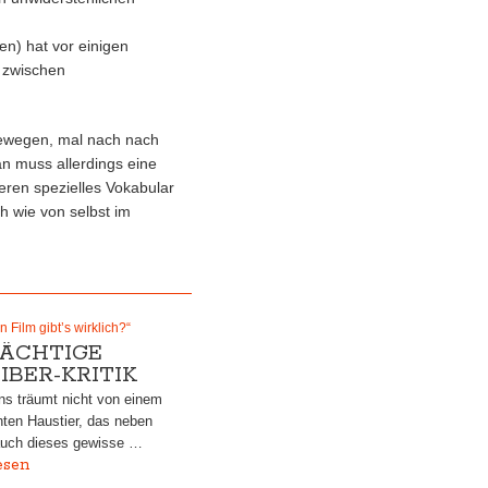
n) hat vor einigen
 zwischen
 bewegen, mal nach nach
an muss allerdings eine
eren spezielles Vokabular
h wie von selbst im
n Film gibt’s wirklich?“
MÄCHTIGE
IBER-KRITIK
ns träumt nicht von einem
ten Haustier, das neben
 auch dieses gewisse …
esen