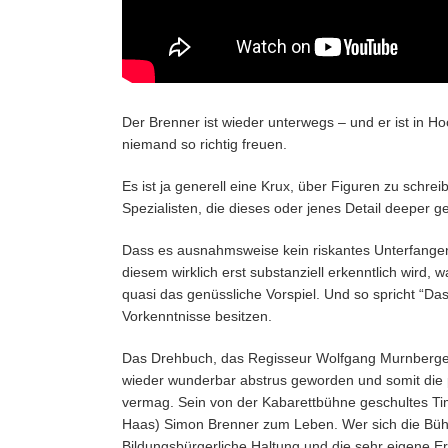
Der Brenner ist wieder unterwegs – und er ist in H
niemand so richtig freuen.
Es ist ja generell eine Krux, über Figuren zu schrei
Spezialisten, die dieses oder jenes Detail deeper g
Dass es ausnahmsweise kein riskantes Unterfangen i
diesem wirklich erst substanziell erkenntlich wird,
quasi das genüssliche Vorspiel. Und so spricht “Da
Vorkenntnisse besitzen.
Das Drehbuch, das Regisseur Wolfgang Murnberger
wieder wunderbar abstrus geworden und somit die 
vermag. Sein von der Kabarettbühne geschultes Tim
Haas) Simon Brenner zum Leben. Wer sich die Büh
Bildungsbürgerliche Haltung und die sehr eigene E