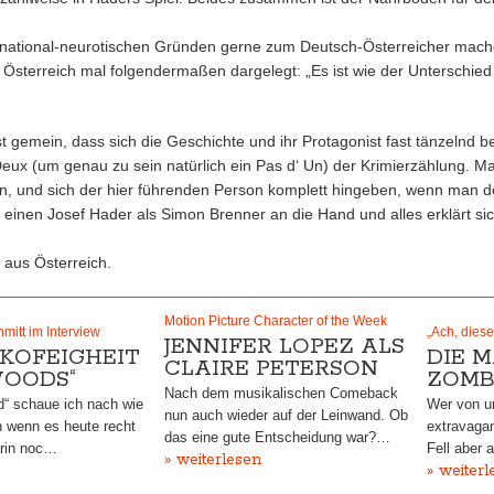
s national-neurotischen Gründen gerne zum Deutsch-Österreicher mache
Österreich mal folgendermaßen dargelegt: „Es ist wie der Unterschied
t gemein, dass sich die Geschichte und ihr Protagonist fast tänzelnd
 Deux (um genau zu sein natürlich ein Pas d‘ Un) der Krimierzählung. M
gen, und sich der hier führenden Person komplett hingeben, wenn man d
inen Josef Hader als Simon Brenner an die Hand und alles erklärt sic
 aus Österreich.
Motion Picture Character of the Week
mitt im Interview
„Ach, diese
JENNIFER LOPEZ ALS
SIKOFEIGHEIT
DIE 
CLAIRE PETERSON
OODS“
ZOMB
Nach dem musikalischen Comeback
“ schaue ich nach wie
Wer von u
nun auch wieder auf der Leinwand. Ob
h wenn es heute recht
extravagan
das eine gute Entscheidung war?…
arin noc…
Fell aber
» weiterlesen
» weiterl