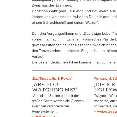
Zynismus des Brenners.
Christoph Waltz (den Feuilleton und Boulevard au
Jahren den Unterschied zwischen Deutschland und 
einem Schlachtschiff und einem Walzer“.
Den drei Vorgängerfilmen und „Das ewige Leben“ is
vorne, mal nach hin. Es ist ein klassisches Pas de
gewisse Offenheit bei der Rezeption mit sich brin
des Tanzes erlernen möchte. So geschehen, nimmt e
Verlauf.
Die besten deutschen Filme kommen halt von jeher
„Bad Times at the El Royale“
Wolfgang M. Sch
„ARE YOU
„DIE RI
WATCHING ME?“
HOLLYW
"Auf leisen Sohlen oder mit der
"Wayne‘s World
großen Geste werden die Grenzen
vor gerne, auc
zwischen verschiedenen
schwer fällt, d
» weiterlesen
Regelsysteme…
» weiterlesen