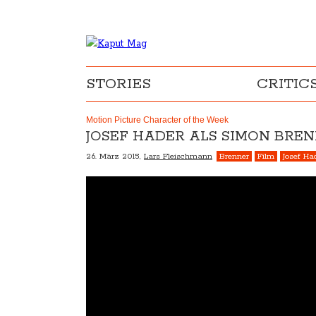
STORIES
CRITIC
Motion Picture Character of the Week
JOSEF HADER ALS SIMON BRE
26. März 2015,
Lars Fleischmann
Brenner
Film
Josef Ha