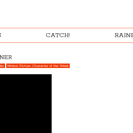
S
CATCH!
RAI
NNER
der
Motion Picture Character of the Week