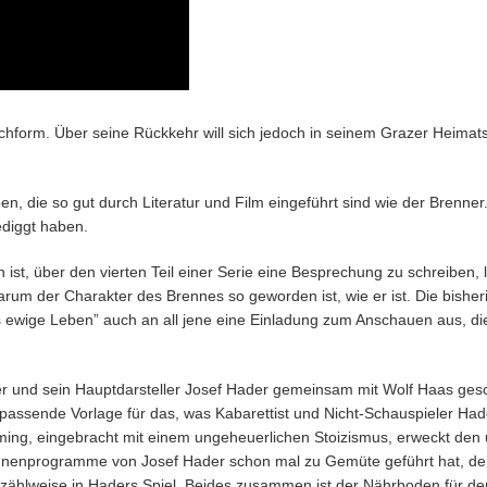
ochform. Über seine Rückkehr will sich jedoch in seinem Grazer Heimats
ben, die so gut durch Literatur und Film eingeführt sind wie der Brenner.
ediggt haben.
st, über den vierten Teil einer Serie eine Besprechung zu schreiben, l
 warum der Charakter des Brennes so geworden ist, wie er ist. Die bishe
s ewige Leben” auch an all jene eine Einladung zum Anschauen aus, di
 und sein Hauptdarsteller Josef Hader gemeinsam mit Wolf Haas gesc
passende Vorlage für das, was Kabarettist und Nicht-Schauspieler Ha
ing, eingebracht mit einem ungeheuerlichen Stoizismus, erweckt den 
nenprogramme von Josef Hader schon mal zu Gemüte geführt hat, der
rzählweise in Haders Spiel. Beides zusammen ist der Nährboden für de