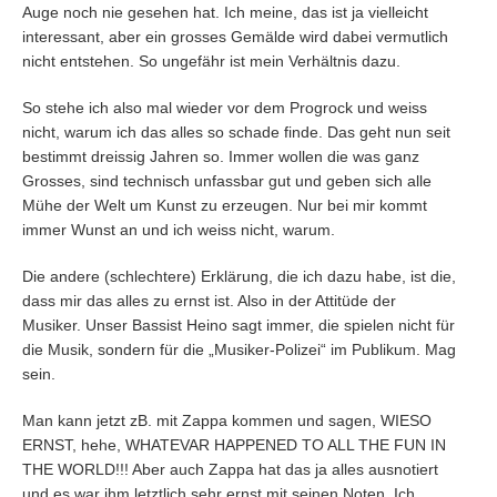
Auge noch nie gesehen hat. Ich meine, das ist ja vielleicht
interessant, aber ein grosses Gemälde wird dabei vermutlich
nicht entstehen. So ungefähr ist mein Verhältnis dazu.
So stehe ich also mal wieder vor dem Progrock und weiss
nicht, warum ich das alles so schade finde. Das geht nun seit
bestimmt dreissig Jahren so. Immer wollen die was ganz
Grosses, sind technisch unfassbar gut und geben sich alle
Mühe der Welt um Kunst zu erzeugen. Nur bei mir kommt
immer Wunst an und ich weiss nicht, warum.
Die andere (schlechtere) Erklärung, die ich dazu habe, ist die,
dass mir das alles zu ernst ist. Also in der Attitüde der
Musiker. Unser Bassist Heino sagt immer, die spielen nicht für
die Musik, sondern für die „Musiker-Polizei“ im Publikum. Mag
sein.
Man kann jetzt zB. mit Zappa kommen und sagen, WIESO
ERNST, hehe, WHATEVAR HAPPENED TO ALL THE FUN IN
THE WORLD!!! Aber auch Zappa hat das ja alles ausnotiert
und es war ihm letztlich sehr ernst mit seinen Noten. Ich