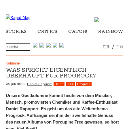
STORIES
CRITICS
CATCH!
RAINBOW
/
DE
EN
Kolumne
WAS SPRICHT EIGENTLICH
ÜBERHAUPT FÜR PROGROCK?
26. Juli 2022,
Daniel Rapoport
Heino
Jazz
Progrock
Unsere Gastkolumne kommt heute von dem Musiker,
Mensch, promovierten Chemiker und Kaffee-Enthusiast
Daniel Rapoport. Es geht um das alte Weltenthema
Progrock. Aufhänger sei ihm der zweifelhafte Genuss
des neuen Albums von Porcupine Tree gewesen, so hört
man. Viel Spaß!