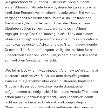
„Neighborhood #1 (Tunnels)“ – der erste Song auf dem
ersten Album von Arcade Fire – dystopische Lyrics aus einer
kindlichen Perspektive, mit einem nostalgischen Bild von der
Vergangenheit als verblasstes Polaroid. Im Titeltrack des
Nachfolgers „Neon Bible“ sang Butler, die Chancen zum
Überleben sähen schlecht aus, während es im Album-
Highlight „Keep The Car Running“ hieß: „They don’t know
when it’s coming“, was ja erstmal impliziert, dass uns definitiv
irgendwas bevorsteht. Achso, und das Grammy-gewinnende
Drittwerk „The Suburbs“ begann, völlig klar, als Idee für einen
jugendlichen Science-Fiction-Film, in dem Krieg in den sonst
so friedlichen Vorstädten herrscht.
„We fell in love when I was nineteen/And now we’re staring at
a screen“, erklärte Win Butler auf dem darauffolgenden
Dance-Opus „Reflektor“ über einen düstereren, hüpfenden
Groove – dieser Soundwechsel wurde dramatischer
aufgenommen als nötig, schließlich haben Arcade Fire immer
schon (auch) Tanzmusik gemacht – und kanonisiert damit
nicht nur seine Liebe zu Ehefrau/Bandkollegin Régine
Chassagne, sondern verdeutlicht außerdem, dass unsere