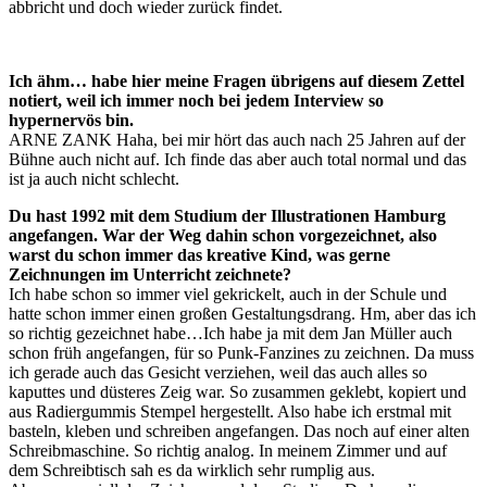
abbricht und doch wieder zurück findet.
Ich ähm… habe hier meine Fragen übrigens auf diesem Zettel
notiert, weil ich immer noch bei jedem Interview so
hypernervös bin.
ARNE ZANK Haha, bei mir hört das auch nach 25 Jahren auf der
Bühne auch nicht auf. Ich finde das aber auch total normal und das
ist ja auch nicht schlecht.
Du hast 1992 mit dem Studium der Illustrationen Hamburg
angefangen. War der Weg dahin schon vorgezeichnet, also
warst du schon immer das kreative Kind, was gerne
Zeichnungen im Unterricht zeichnete?
Ich habe schon so immer viel gekrickelt, auch in der Schule und
hatte schon immer einen großen Gestaltungsdrang. Hm, aber das ich
so richtig gezeichnet habe…Ich habe ja mit dem Jan Müller auch
schon früh angefangen, für so Punk-Fanzines zu zeichnen. Da muss
ich gerade auch das Gesicht verziehen, weil das auch alles so
kaputtes und düsteres Zeig war. So zusammen geklebt, kopiert und
aus Radiergummis Stempel hergestellt. Also habe ich erstmal mit
basteln, kleben und schreiben angefangen. Das noch auf einer alten
Schreibmaschine. So richtig analog. In meinem Zimmer und auf
dem Schreibtisch sah es da wirklich sehr rumplig aus.