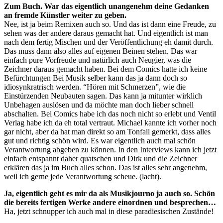
Zum Buch. War das eigentlich unangenehm deine Gedanken
an fremde Künstler weiter zu geben.
Nee, ist ja beim Remixen auch so. Und das ist dann eine Freude, zu
sehen was der andere daraus gemacht hat. Und eigentlich ist man
nach dem fertig Mischen und der Veröffentlichung eh damit durch.
Das muss dann also alles auf eigenen Beinen stehen. Das war
einfach pure Vorfreude und natürlich auch Neugier, was die
Zeichner daraus gemacht haben. Bei dem Comics hatte ich keine
Befürchtungen Bei Musik selber kann das ja dann doch so
idiosynkratrisch werden. “Hören mit Schmerzen”, wie die
Einstürzenden Neubauten sagen. Das kann ja mitunter wirklich
Unbehagen auslösen und da möchte man doch lieber schnell
abschalten. Bei Comics habe ich das noch nicht so erlebt und Ventil
Verlag habe ich da eh total vertraut. Michael kannte ich vorher noch
gar nicht, aber da hat man direkt so am Tonfall gemerkt, dass alles
gut und richtig schön wird. Es war eigentlich auch mal schön
Verantwortung abgeben zu können. In den Interviews kann ich jetzt
einfach entspannt daher quatschen und Dirk und die Zeichner
erklären das ja im Buch alles schon. Das ist alles sehr angenehm,
weil ich gerne jede Verantwortung scheue. (lacht).
Ja, eigentlich geht es mir da als Musikjourno ja auch so. Schön
die bereits fertigen Werke andere einordnen und besprechen…
Ha, jetzt schnupper ich auch mal in diese paradiesischen Zustände!