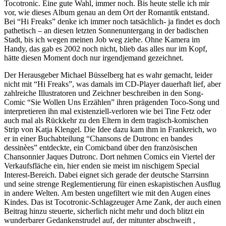
Tocotronic. Eine gute Wahl, immer noch. Bis heute stelle ich mir
vor, wie dieses Album genau an dem Ort der Romantik entstand.
Bei “Hi Freaks” denke ich immer noch tatsächlich- ja findet es doch
pathetisch – an diesen letzten Sonnenuntergang in der badischen
Stadt, bis ich wegen meinen Job weg ziehe. Ohne Kamera im
Handy, das gab es 2002 noch nicht, blieb das alles nur im Kopf,
hätte diesen Moment doch nur irgendjemand gezeichnet.
Der Herausgeber Michael Büsselberg hat es wahr gemacht, leider
nicht mit “Hi Freaks”, was damals im CD-Player dauerhaft lief, aber
zahlreiche Illustratoren und Zeichner beschreiben in den Song-
Comic “Sie Wollen Uns Erzählen” ihren prägenden Toco-Song und
interpretieren ihn mal existenziell-verloren wie bei Tine Fetz oder
auch mal als Rückkehr zu den Eltern in dem tragisch-komischen
Strip von Katja Klengel. Die Idee dazu kam ihm in Frankreich, wo
er in einer Buchabteilung “Chansons de Dutronc en bandes
dessinèes” entdeckte, ein Comicband über den französischen
Chansonnier Jaques Dutronc. Dort nehmen Comics ein Viertel der
Verkaufsfläche ein, hier enden sie meist im nischigem Special
Interest-Bereich. Dabei eignet sich gerade der deutsche Starrsinn
und seine strenge Reglementierung für einen eskapistischen Ausflug
in andere Welten. Am besten ungefiltert wie mit den Augen eines
Kindes. Das ist Tocotronic-Schlagzeuger Arne Zank, der auch einen
Beitrag hinzu steuerte, sicherlich nicht mehr und doch blitzt ein
wunderbarer Gedankenstrudel auf, der mitunter abschweift ,