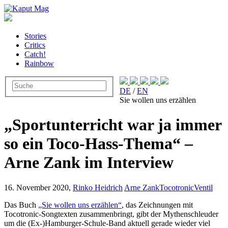
Stories
Critics
Catch!
Rainbow
DE
/
EN
Sie wollen uns erzählen
„Sportunterricht war ja immer
so ein Toco-Hass-Thema“ –
Arne Zank im Interview
16. November 2020,
Rinko Heidrich
Arne Zank
Tocotronic
Ventil
Das Buch
„Sie wollen uns erzählen“
, das Zeichnungen mit
Tocotronic-Songtexten zusammenbringt, gibt der Mythenschleuder
um die (Ex-)Hamburger-Schule-Band aktuell gerade wieder viel