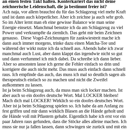
an einen festen Takt halten. Konterkariert das nicht deine
zeichnerische Leidenschaft, die ja bestimmt freier ist?
Ach naja, vor allem brauchst du für das Schlagzeug viel mehr Kraft
und ist dann auch körperlicher. Aber ich zeichne ja auch sehr grob.
So im Alter lernt man eh eine gewisse Balance wie man seine
Energie einsetzt. Manchmal benutze ich da am Schlagzeug zu viel
Power und verkrampfte da ziemlich. Das geht mir beim Zeichnen
genauso. Diese Vogel-Zeichnungen für zankwiestreit mache ich
dann auch immer morgens, trinke dazu einen Matcha-Tee und
während der wirkt nutze ich da schnell aus. Abends habe ich zwar
manchmal auch Lust, aber dann klappt das irgendwie nicht so gut
und dann verfummel ich mich dabei. Da schreibe ich dann lieber.
Aber so ansonsten lasse ich gerne die Fehler einfach so drin und
korrigiere die auch nicht mehr. Das muss auch einfach dann schnell
raus. Ich empfinde das auch, das muss ich mal so deutlich sagen als
therapeutisch einfach so zu machen und nicht die Zweifel
aufkommen zu lassen.
Ist ja beim Schlagzeug auch, da muss man sich locker machen. Ist
aber auch so ein doofes deutsche Wort. Mal LOCKER bleiben!
Mach dich mal LOCKER! Wirklich so ein doofes deutsches Wort.
Aber ist ja beim Schlagzeug spielen so. Ich habe da am Anfang zu
fest griffen und mir dann wirklich Blasen an die Hände geholt und
die Hände voll mit Pflastern gehabt. Eigentlich habe ich erst vor ein
paar Jahren raus gefunden, dass die Stöcke alles alleine machen. Ich
muss sie nur ja fallen lassen, dann schwingen sie zurück und mit ein