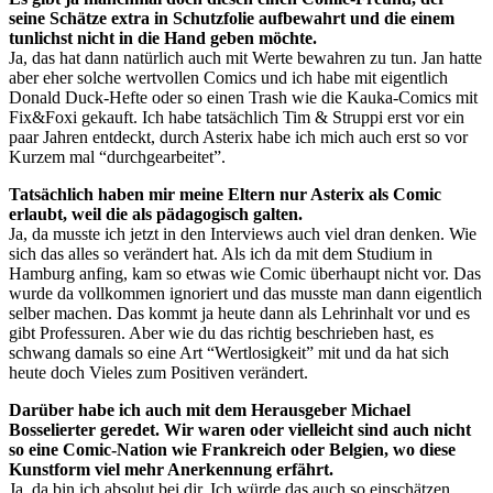
seine Schätze extra in Schutzfolie aufbewahrt und die einem
tunlichst nicht in die Hand geben möchte.
Ja, das hat dann natürlich auch mit Werte bewahren zu tun. Jan hatte
aber eher solche wertvollen Comics und ich habe mit eigentlich
Donald Duck-Hefte oder so einen Trash wie die Kauka-Comics mit
Fix&Foxi gekauft. Ich habe tatsächlich Tim & Struppi erst vor ein
paar Jahren entdeckt, durch Asterix habe ich mich auch erst so vor
Kurzem mal “durchgearbeitet”.
Tatsächlich haben mir meine Eltern nur Asterix als Comic
erlaubt, weil die als pädagogisch galten.
Ja, da musste ich jetzt in den Interviews auch viel dran denken. Wie
sich das alles so verändert hat. Als ich da mit dem Studium in
Hamburg anfing, kam so etwas wie Comic überhaupt nicht vor. Das
wurde da vollkommen ignoriert und das musste man dann eigentlich
selber machen. Das kommt ja heute dann als Lehrinhalt vor und es
gibt Professuren. Aber wie du das richtig beschrieben hast, es
schwang damals so eine Art “Wertlosigkeit” mit und da hat sich
heute doch Vieles zum Positiven verändert.
Darüber habe ich auch mit dem Herausgeber Michael
Bosselierter geredet. Wir waren oder vielleicht sind auch nicht
so eine Comic-Nation wie Frankreich oder Belgien, wo diese
Kunstform viel mehr Anerkennung erfährt.
Ja, da bin ich absolut bei dir. Ich würde das auch so einschätzen,