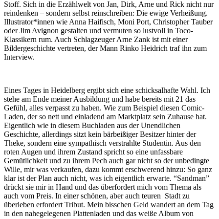
Stoff. Sich in die Erzählwelt von Jan, Dirk, Arne und Rick nicht nur
reindenken – sondern selbst reinschreiben: Die ewige Verheißung.
Illustrator*innen wie Anna Haifisch, Moni Port, Christopher Tauber
oder Jim Avignon gestalten und vermuten so lustvoll in Toco-
Klassikern rum. Auch Schlagzeuger Arne Zank ist mit einer
Bildergeschichte vertreten, der Mann Rinko Heidrich traf ihn zum
Interview.
Eines Tages in Heidelberg ergibt sich eine schicksalhafte Wahl. Ich
stehe am Ende meiner Ausbildung und habe bereits mit 21 das
Gefühl, alles verpasst zu haben. Wie zum Beispiel diesen Comic-
Laden, der so nett und einladend am Marktplatz sein Zuhause hat.
Eigentlich wie in diesem Buchladen aus der Unendlichen
Geschichte, allerdings sitzt kein bärbeißiger Besitzer hinter der
Theke, sondern eine sympathisch verstrahlte Studentin. Aus den
roten Augen und ihrem Zustand spricht so eine unfassbare
Gemütlichkeit und zu ihrem Pech auch gar nicht so der unbedingte
Wille, mir was verkaufen, dazu kommt erschwerend hinzu: So ganz
klar ist der Plan auch nicht, was ich eigentlich erwarte. “Sandman”
drückt sie mir in Hand und das überfordert mich vom Thema als
auch vom Preis. In einer schönen, aber auch teuren Stadt zu
überleben erfordert Tribut. Mein bisschen Geld wandert an dem Tag
in den nahegelegenen Plattenladen und das weiße Album von