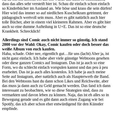
dass das alles sehr versteift hier ist. Schau dir einfach schon einfach
so Kinderbücher im Ausland an. Wie böse und krass die sein dürfen!
Hier wird das immer so auf niedlichen Kuschelkram getrimmt, der
pädagogisch wertvoll sein muss. Aber es gibt natürlich auch hier
tolle Bücher, aber in einem viel kleineren Rahmen. Aber es gibt hier
auch so eine dumme Aufteilung in U+E. Das ist so eine deutsche
Krankheit. Schrecklich!
Allerdings sind Comic auch nicht immer so günstig. Ich stand
2000 vor der Wahl: Okay, Comic kaufen oder doch besser das
weiße Album von euch kaufen.
Haha, schade. Oder nee, eigentlich gut…für uns (lacht) Aber ja, ist
nicht ganz einfach. Ich habe aber viele günstige Webtoons gesehen
oder diese ganzen Comics auf Instagram. Das ist ja auch so eine
Form, wo du schlecht einfach vorspulen kannst und das peu à peu
erarbeitet. Das ist ja auch alles kostenlos. Ich habe ja auch meine
Seite auf Instagram, aber natürlich auch als Haupterwerb die Band.
Bei den Webtoons hast du dann schon Likes und Reichweite, aber
das muss ja dann auch zu Geld gemacht werden. Das fand ich dann
interessant zu beobachten, wie so diese Strategien sind, dass zu
vermarkten und davon leben zu können. Naja, das ist eh alles so in
Bewegung gerade und es gibt dann auch einen Zugang wie bei
Spotify, das ich aber schon eher entwürdigend für den Künstler
empfinde.