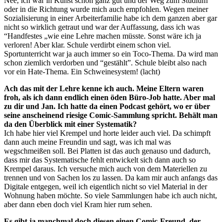
Nee, ich war in Kunst schon ganz gut und der Weg zum Studium
oder in die Richtung wurde mich auch empfohlen. Wegen meiner
Sozialisierung in einer Arbeiterfamilie habe ich dem ganzen aber gar
nicht so wirklich getraut und war der Auffassung, dass ich was
“Handfestes „wie eine Lehre machen müsste. Sonst wäre ich ja
verloren! Aber klar. Schule verdirbt einem schon viel.
Sportunterricht war ja auch immer so ein Toco-Thema. Da wird man
schon ziemlich verdorben und “gestählt”. Schule bleibt also nach
vor ein Hate-Thema. Ein Schweinesystem! (lacht)
Ach das mit der Lehre kenne ich auch. Meine Eltern waren
froh, als ich dann endlich einen öden Büro-Job hatte. Aber mal
zu dir und Jan. Ich hatte da einen Podcast gehört, wo er über
seine anscheinend riesige Comic-Sammlung spricht. Behält man
da den Überblick mit einer Systematik?
Ich habe hier viel Krempel und horte leider auch viel. Da schimpft
dann auch meine Freundin und sagt, was ich mal was
wegschmeißen soll. Bei Platten ist das auch genauso und dadurch,
dass mir das Systematische fehlt entwickelt sich dann auch so
Krempel daraus. Ich versuche mich auch von dem Materiellen zu
trennen und von Sachen los zu lassen. Da kam mir auch anfangs das
Digitale entgegen, weil ich eigentlich nicht so viel Material in der
Wohnung haben möchte. So viele Sammlungen habe ich auch nicht,
aber dann eben doch viel Kram hier rum sehen.
Es gibt ja manchmal doch diesen einen Comic-Freund, der