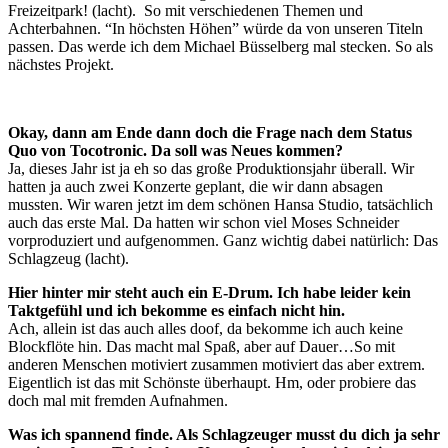
Freizeitpark! (lacht). So mit verschiedenen Themen und
Achterbahnen. “In höchsten Höhen” würde da von unseren Titeln
passen. Das werde ich dem Michael Büsselberg mal stecken. So als
nächstes Projekt.
Okay, dann am Ende dann doch die Frage nach dem Status
Quo von Tocotronic. Da soll was Neues kommen?
Ja, dieses Jahr ist ja eh so das große Produktionsjahr überall. Wir
hatten ja auch zwei Konzerte geplant, die wir dann absagen
mussten. Wir waren jetzt im dem schönen Hansa Studio, tatsächlich
auch das erste Mal. Da hatten wir schon viel Moses Schneider
vorproduziert und aufgenommen. Ganz wichtig dabei natürlich: Das
Schlagzeug (lacht).
Hier hinter mir steht auch ein E-Drum. Ich habe leider kein
Taktgefühl und ich bekomme es einfach nicht hin.
Ach, allein ist das auch alles doof, da bekomme ich auch keine
Blockflöte hin. Das macht mal Spaß, aber auf Dauer…So mit
anderen Menschen motiviert zusammen motiviert das aber extrem.
Eigentlich ist das mit Schönste überhaupt. Hm, oder probiere das
doch mal mit fremden Aufnahmen.
Was ich spannend finde. Als Schlagzeuger musst du dich ja sehr