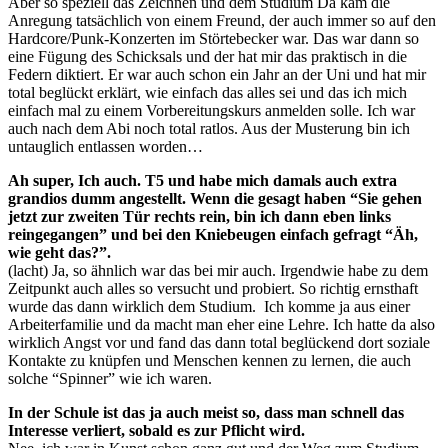
Aber so speziell das Zeichnen und dem Studium Da kam die
Anregung tatsächlich von einem Freund, der auch immer so auf den
Hardcore/Punk-Konzerten im Störtebecker war. Das war dann so
eine Fügung des Schicksals und der hat mir das praktisch in die
Federn diktiert. Er war auch schon ein Jahr an der Uni und hat mir
total beglückt erklärt, wie einfach das alles sei und das ich mich
einfach mal zu einem Vorbereitungskurs anmelden solle. Ich war
auch nach dem Abi noch total ratlos. Aus der Musterung bin ich
untauglich entlassen worden…
Ah super, Ich auch. T5 und habe mich damals auch extra
grandios dumm angestellt. Wenn die gesagt haben “Sie gehen
jetzt zur zweiten Tür rechts rein, bin ich dann eben links
reingegangen” und bei den Kniebeugen einfach gefragt “Äh,
wie geht das?”.
(lacht) Ja, so ähnlich war das bei mir auch. Irgendwie habe zu dem
Zeitpunkt auch alles so versucht und probiert. So richtig ernsthaft
wurde das dann wirklich dem Studium. Ich komme ja aus einer
Arbeiterfamilie und da macht man eher eine Lehre. Ich hatte da also
wirklich Angst vor und fand das dann total beglückend dort soziale
Kontakte zu knüpfen und Menschen kennen zu lernen, die auch
solche “Spinner” wie ich waren.
In der Schule ist das ja auch meist so, dass man schnell das
Interesse verliert, sobald es zur Pflicht wird.