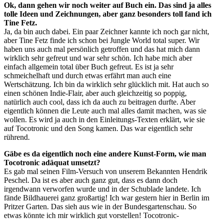
Ok, dann gehen wir noch weiter auf Buch ein. Das sind ja alles
tolle Ideen und Zeichnungen, aber ganz besonders toll fand ich
Tine Fetz.
Ja, da bin auch dabei. Ein paar Zeichner kannte ich noch gar nicht,
aber Tine Fetz finde ich schon bei Jungle World total super. Wir
haben uns auch mal persönlich getroffen und das hat mich dann
wirklich sehr gefreut und war sehr schön. Ich habe mich aber
einfach allgemein total über Buch gefreut. Es ist ja sehr
schmeichelhaft und durch etwas erfährt man auch eine
Wertschätzung. Ich bin da wirklich sehr glücklich mit. Hat auch so
einen schönen Indie-Flair, aber auch gleichzeitig so poppig,
natürlich auch cool, dass ich da auch zu beitragen durfte. Aber
eigentlich können die Leute auch mal alles damit machen, was sie
wollen. Es wird ja auch in den Einleitungs-Texten erklärt, wie sie
auf Tocotronic und den Song kamen. Das war eigentlich sehr
rührend.
Gäbe es da eigentlich noch eine andere Kunst-Form, wie man
Tocotronic adäquat umsetzt?
Es gab mal seinen Film-Versuch von unserem Bekannten Hendrik
Peschel. Da ist es aber auch ganz gut, dass es dann doch
irgendwann verworfen wurde und in der Schublade landete. Ich
fände Bildhauerei ganz großartig! Ich war gestern hier in Berlin im
Pritzer Garten. Das sieh aus wie in der Bundesgartenschau. So
etwas könnte ich mir wirklich gut vorstellen! Tocotronic-