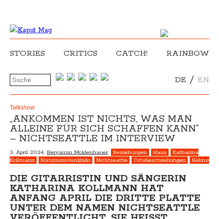
STORIES
CRITICS
CATCH!
RAINBOW
/
DE
EN
Talkshow
„ANKOMMEN IST NICHTS, WAS MAN
ALLEINE FÜR SICH SCHAFFEN KANN“
– NICHTSEATTLE IM INTERVIEW
3. April 2024,
Benjamin Moldenhauer
Beziehungen
Haus
Katharina
Kollmann
Kommunistenlibido
Nichtseattle
Ortsbeschreibungen
Sehnsüch
DIE GITARRISTIN UND SÄNGERIN
KATHARINA KOLLMANN HAT
ANFANG APRIL DIE DRITTE PLATTE
UNTER DEM NAMEN NICHTSEATTLE
VERÖFFENTLICHT. SIE HEISST „