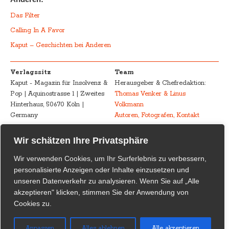
Das Filter
Calling In A Favor
Kaput – Geschichten bei Anderen
Verlagssitz
Team
Kaput - Magazin für Insolvenz &
Herausgeber & Chefredaktion:
Pop | Aquinostrasse 1 | Zweites
Thomas Venker & Linus
Hinterhaus, 50670 Köln |
Volkmann
Germany
Autoren, Fotografen, Kontakt
Advertising
Impressum – Legal
Wir schätzen Ihre Privatsphäre
Kaput - Magazin für Insolvenz &
Disclosure
Wir verwenden Cookies, um Ihr Surferlebnis zu verbessern,
Pop
Urheberrecht /
personalisierte Anzeigen oder Inhalte einzusetzen und
marketing@kaput-mag.com
Inhaltliche Verantwortung /
unseren Datenverkehr zu analysieren. Wenn Sie auf „Alle
Rechtswirksamkeit
akzeptieren" klicken, stimmen Sie der Anwendung von
Cookies zu.
Kaput Supporter
Kaput – Magazin für Insolvenz
& Pop
dankt seinen
Anpassen
Alles ablehnen
Alle akzeptieren