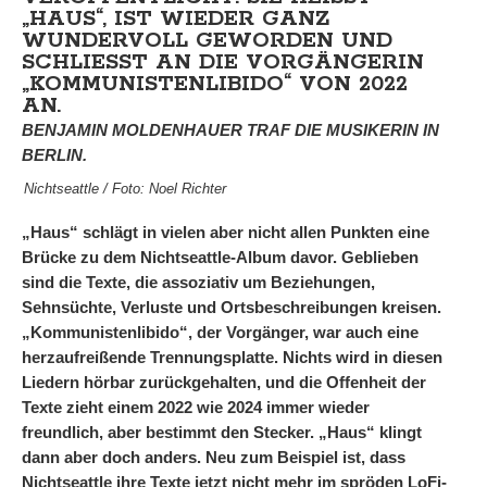
HAUS“, IST WIEDER GANZ W
UNDERVOLL GEWORDEN UND S
CHLIESST AN DIE VORGÄNGERIN „K
OMMUNISTENLIBIDO“ VON 2022 AN
.
BENJAMIN MOLDENHAUER TRAF DIE MUSIKERIN IN
BERLIN.
Nichtseattle / Foto: Noel Richter
„Haus“ schlägt in vielen aber nicht allen Punkten eine
Brücke zu dem Nichtseattle-Album davor. Geblieben
sind die Texte, die assoziativ um Beziehungen,
Sehnsüchte, Verluste und Ortsbeschreibungen kreisen.
„Kommunistenlibido“, der Vorgänger, war auch eine
herzaufreißende Trennungsplatte. Nichts wird in diesen
Liedern hörbar zurückgehalten, und die Offenheit der
Texte zieht einem 2022 wie 2024 immer wieder
freundlich, aber bestimmt den Stecker. „Haus“ klingt
dann aber doch anders. Neu zum Beispiel ist, dass
Nichtseattle ihre Texte jetzt nicht mehr im spröden LoFi-