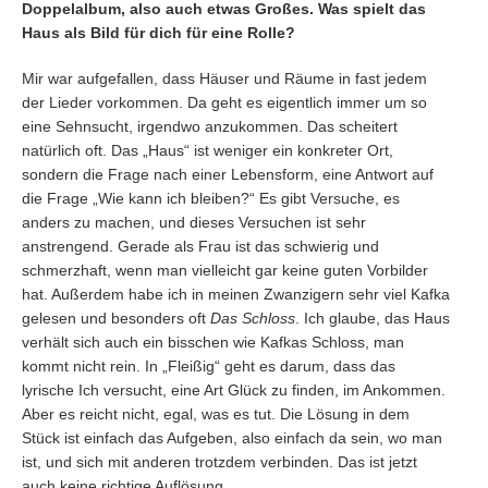
Doppelalbum, also auch etwas Großes. Was spielt das
Haus als Bild für dich für eine Rolle?
Mir war aufgefallen, dass Häuser und Räume in fast jedem
der Lieder vorkommen. Da geht es eigentlich immer um so
eine Sehnsucht, irgendwo anzukommen. Das scheitert
natürlich oft. Das „Haus“ ist weniger ein konkreter Ort,
sondern die Frage nach einer Lebensform, eine Antwort auf
die Frage „Wie kann ich bleiben?“ Es gibt Versuche, es
anders zu machen, und dieses Versuchen ist sehr
anstrengend. Gerade als Frau ist das schwierig und
schmerzhaft, wenn man vielleicht gar keine guten Vorbilder
hat. Außerdem habe ich in meinen Zwanzigern sehr viel Kafka
gelesen und besonders oft
Das Schloss
. Ich glaube, das Haus
verhält sich auch ein bisschen wie Kafkas Schloss, man
kommt nicht rein. In „Fleißig“ geht es darum, dass das
lyrische Ich versucht, eine Art Glück zu finden, im Ankommen.
Aber es reicht nicht, egal, was es tut. Die Lösung in dem
Stück ist einfach das Aufgeben, also einfach da sein, wo man
ist, und sich mit anderen trotzdem verbinden. Das ist jetzt
auch keine richtige Auflösung…