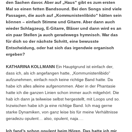
den Sachen davor. Aber auf „Haus“ gibt es zum ersten
Mal so einen fetten Bandsound. Bei den Songs sind viele
Passagen, die auch auf „Kommunistenlibido“ hätten sein
können – einfach Stimme und Gitarre. Aber dann auch
wieder Schlagzeug, E-Gitarre, Bläser und dann wird es an
ein paar Stellen ja auch geradewegs hymnisch. War das
für dich so der nächste Schritt, eine bewusste
Entscheidung, oder hat sich das irgendwie organisch
ergeben?
KATHARINA KOLLMANN
Ein Hauptgrund ist einfach der,
dass ich, als ich angefangen hatte, „Kommunistenlibido“
aufzunehmen, einfach noch keine richtige Band hatte. Da
habe ich alles alleine aufgenommen. Aber in der Phantasie
hatte ich die ganzen Linien schon immer auch mitgehört. Die
hab ich dann ja teilweise selbst hergestellt, mit Loops und so.
Inzwischen habe ich ja eine richtige Band. Ich mag gerne
starke Dynamiken, von ganz leise bis für meine Verhältnisse
geradezu opulent… also, opulent, naja….
Ich fand’s schon opulent beim Hören. Das hatte ich mir