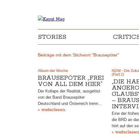
STORIES
CRITIC
Beiträge mit dem Stichwort "Brausepöter"
Album der Woche
NDW - Die Zukun
(Part 2)
BRAUSEPÖTER „FREI
„DIE HA
VON ALL DEM HIER“
ANGERO
Der Kollaps der Realität, ausgelöst
GLAUBST
von der Band Brausepöter
– BRAU
Deutschland und Österreich trenn…
INTERV
» weiterlesen
Eine der frühes
die BRD an da
hört auf den 
» weiterlesen