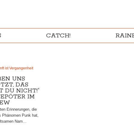
S
CATCH!
RAI
ft ist Vergangenheit
BEN UNS
TZT, DAS
 DU NICHT!“
SEPÖTER IM
IEW
ten Erinnerungen, die
s Phänomen Punk hat,
seltsamen Nam…