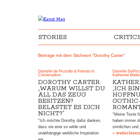
STORIES
CRITIC
Beiträge mit dem Stichwort "Dorothy Carter"
Danielle de Picciotto & Friends in
Danielle DePicci
Conversation
Katherine Blake
DOROTHY CARTER:
KATHERI
„WARUM WILLST DU
„ICH BIN
ALL DAS ZEUG
HOFFNU
BESITZEN?
GOTHIC
BELASTET ES DICH
ROMANT
NICHT?“
"Meine Texte f
"Ich möchte Dorothy dafür danken,
haben immer da
dass sie eine so wilde und
sinnlichen und
» weiterlesen
unabhängige weibliche Inspiration
wa…