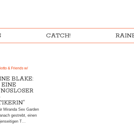
S
CATCH!
RAI
otto & Friends w/
NE BLAKE:
 EINE
NGSLOSER
-
IKERIN“
ür Miranda Sex Garden
nach gestrebt, einen
 jenseitigen T…