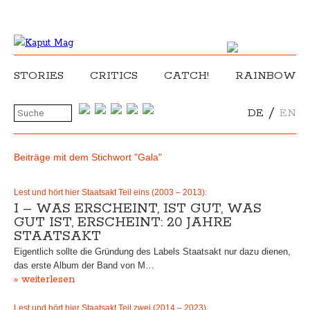
STORIES
CRITICS
CATCH!
RAINBOW
/
DE
EN
Beiträge mit dem Stichwort "Gala"
Lest und hört hier Staatsakt Teil eins (2003 – 2013):
I – WAS ERSCHEINT, IST GUT, WAS
GUT IST, ERSCHEINT: 20 JAHRE
STAATSAKT
Eigentlich sollte die Gründung des Labels Staatsakt nur dazu dienen,
das erste Album der Band von M…
» weiterlesen
Lest und hört hier Staatsakt Teil zwei (2014 – 2023)