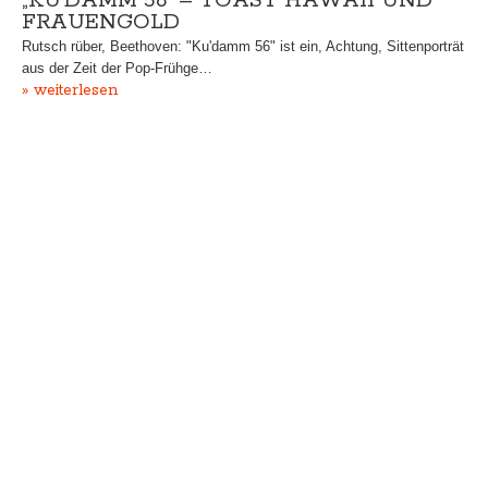
„KU’DAMM 56“ – TOAST HAWAII UND
FRAUENGOLD
Rutsch rüber, Beethoven: "Ku'damm 56" ist ein, Achtung, Sittenporträt
aus der Zeit der Pop-Frühge…
» weiterlesen