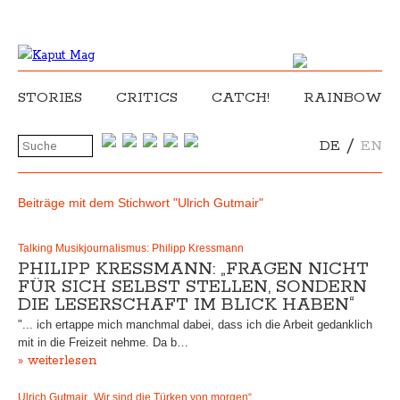
STORIES
CRITICS
CATCH!
RAINBOW
/
DE
EN
Beiträge mit dem Stichwort "Ulrich Gutmair"
Talking Musikjournalismus: Philipp Kressmann
PHILIPP KRESSMANN: „FRAGEN NICHT
FÜR SICH SELBST STELLEN, SONDERN
DIE LESERSCHAFT IM BLICK HABEN“
"... ich ertappe mich manchmal dabei, dass ich die Arbeit gedanklich
mit in die Freizeit nehme. Da b…
» weiterlesen
Ulrich Gutmair „Wir sind die Türken von morgen“