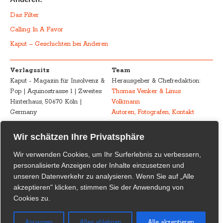
Das Filter
Calling In A Favor
Kaput – Geschichten bei Anderen
Verlagssitz
Team
Kaput - Magazin für Insolvenz &
Herausgeber & Chefredaktion:
Pop | Aquinostrasse 1 | Zweites
Thomas Venker & Linus
Hinterhaus, 50670 Köln |
Volkmann
Germany
Autoren, Fotografen, Kontakt
Advertising
Impressum – Legal
Wir schätzen Ihre Privatsphäre
Kaput - Magazin für Insolvenz &
Disclosure
Wir verwenden Cookies, um Ihr Surferlebnis zu verbessern,
Pop
Urheberrecht /
personalisierte Anzeigen oder Inhalte einzusetzen und
marketing@kaput-mag.com
Inhaltliche Verantwortung /
unseren Datenverkehr zu analysieren. Wenn Sie auf „Alle
Rechtswirksamkeit
akzeptieren" klicken, stimmen Sie der Anwendung von
Cookies zu.
Kaput Supporter
Kaput – Magazin für Insolvenz
& Pop
dankt seinen
Anpassen
Alles ablehnen
Alle akzeptieren