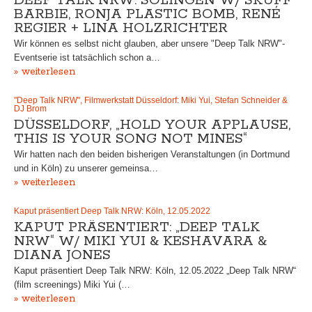
DEEP TALK NRW: SOLINGEN W/ SKUFF
BARBIE, RONJA PLASTIC BOMB, RENÉ
REGIER + LINA HOLZRICHTER
Wir können es selbst nicht glauben, aber unsere "Deep Talk NRW"-
Eventserie ist tatsächlich schon a…
» weiterlesen
"Deep Talk NRW", Filmwerkstatt Düsseldorf: Miki Yui, Stefan Schneider &
DJ Brom
DÜSSELDORF, „HOLD YOUR APPLAUSE,
THIS IS YOUR SONG NOT MINES“
Wir hatten nach den beiden bisherigen Veranstaltungen (in Dortmund
und in Köln) zu unserer gemeinsa…
» weiterlesen
Kaput präsentiert Deep Talk NRW: Köln, 12.05.2022
KAPUT PRÄSENTIERT: „DEEP TALK
NRW“ W/ MIKI YUI & KESHAVARA &
DIANA JONES
Kaput präsentiert Deep Talk NRW: Köln, 12.05.2022 „Deep Talk NRW“
(film screenings) Miki Yui (…
» weiterlesen