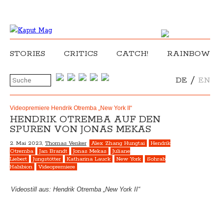
STORIES
CRITICS
CATCH!
RAINBOW
/
DE
EN
Videopremiere Hendrik Otremba „New York II“
HENDRIK OTREMBA AUF DEN
SPUREN VON JONAS MEKAS
2. Mai 2023,
Thomas Venker
Alex Zhang Hungtai
Hendrik
Otremba
Jan Brandt
Jonas Mekas
Juliane
Liebert
Jungstötter
Katharina Lauck
New York
Sohrab
Habibion
Videopremiere
Videostill aus: Hendrik Otremba „New York II“