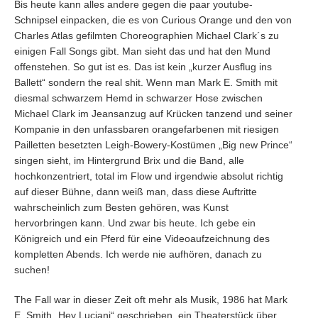
Bis heute kann alles andere gegen die paar youtube-
Schnipsel einpacken, die es von Curious Orange und den von
Charles Atlas gefilmten Choreographien Michael Clark´s zu
einigen Fall Songs gibt. Man sieht das und hat den Mund
offenstehen. So gut ist es. Das ist kein „kurzer Ausflug ins
Ballett“ sondern the real shit. Wenn man Mark E. Smith mit
diesmal schwarzem Hemd in schwarzer Hose zwischen
Michael Clark im Jeansanzug auf Krücken tanzend und seiner
Kompanie in den unfassbaren orangefarbenen mit riesigen
Pailletten besetzten Leigh-Bowery-Kostümen „Big new Prince“
singen sieht, im Hintergrund Brix und die Band, alle
hochkonzentriert, total im Flow und irgendwie absolut richtig
auf dieser Bühne, dann weiß man, dass diese Auftritte
wahrscheinlich zum Besten gehören, was Kunst
hervorbringen kann. Und zwar bis heute. Ich gebe ein
Königreich und ein Pferd für eine Videoaufzeichnung des
kompletten Abends. Ich werde nie aufhören, danach zu
suchen!
The Fall war in dieser Zeit oft mehr als Musik, 1986 hat Mark
E. Smith „Hey Luciani“ geschrieben, ein Theaterstück über