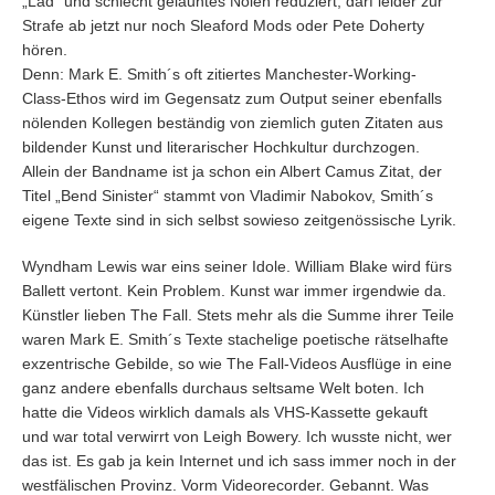
„Lad“ und schlecht gelauntes Nölen reduziert, darf leider zur
Strafe ab jetzt nur noch Sleaford Mods oder Pete Doherty
hören.
Denn: Mark E. Smith´s oft zitiertes Manchester-Working-
Class-Ethos wird im Gegensatz zum Output seiner ebenfalls
nölenden Kollegen beständig von ziemlich guten Zitaten aus
bildender Kunst und literarischer Hochkultur durchzogen.
Allein der Bandname ist ja schon ein Albert Camus Zitat, der
Titel „Bend Sinister“ stammt von Vladimir Nabokov, Smith´s
eigene Texte sind in sich selbst sowieso zeitgenössische Lyrik.
Wyndham Lewis war eins seiner Idole. William Blake wird fürs
Ballett vertont. Kein Problem. Kunst war immer irgendwie da.
Künstler lieben The Fall. Stets mehr als die Summe ihrer Teile
waren Mark E. Smith´s Texte stachelige poetische rätselhafte
exzentrische Gebilde, so wie The Fall-Videos Ausflüge in eine
ganz andere ebenfalls durchaus seltsame Welt boten. Ich
hatte die Videos wirklich damals als VHS-Kassette gekauft
und war total verwirrt von Leigh Bowery. Ich wusste nicht, wer
das ist. Es gab ja kein Internet und ich sass immer noch in der
westfälischen Provinz. Vorm Videorecorder. Gebannt. Was