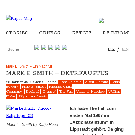
STORIES
CRITICS
CATCH!
RAINBOW
/
DE
EN
Mark E. Smith – Ein Nachruf
MARK E. SMITH – DKTR.FAUSTUS
28. Januar 2018,
Claus Richter
„I am Curious
Albert Camus
Leigh
Bowery
Mark E. Smith
Michael Clark
Company
Nachruf
Orange“
The Fall
Vladimir Nabokov
William
Blake
Wyndham Lewis
Ich habe The Fall zum
ersten Mal 1987 im
„Aktionszentrum“ in
Mark E. Smith by Katja Ruge
Lippstadt gehört. Da ging