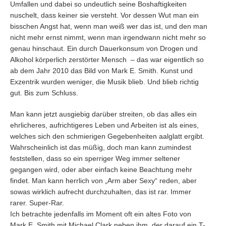
Umfallen und dabei so undeutlich seine Boshaftigkeiten
nuschelt, dass keiner sie versteht. Vor dessen Wut man ein
bisschen Angst hat, wenn man weiß wer das ist, und den man
nicht mehr ernst nimmt, wenn man irgendwann nicht mehr so
genau hinschaut. Ein durch Dauerkonsum von Drogen und
Alkohol körperlich zerstörter Mensch – das war eigentlich so
ab dem Jahr 2010 das Bild von Mark E. Smith. Kunst und
Exzentrik wurden weniger, die Musik blieb. Und blieb richtig
gut. Bis zum Schluss.
Man kann jetzt ausgiebig darüber streiten, ob das alles ein
ehrlicheres, aufrichtigeres Leben und Arbeiten ist als eines,
welches sich den schmierigen Gegebenheiten aalglatt ergibt.
Wahrscheinlich ist das müßig, doch man kann zumindest
feststellen, dass so ein sperriger Weg immer seltener
gegangen wird, oder aber einfach keine Beachtung mehr
findet. Man kann herrlich von „Arm aber Sexy“ reden, aber
sowas wirklich aufrecht durchzuhalten, das ist rar. Immer
rarer. Super-Rar.
Ich betrachte jedenfalls im Moment oft ein altes Foto von
Mark E. Smith mit Michael Clark neben ihm, der darauf ein T-