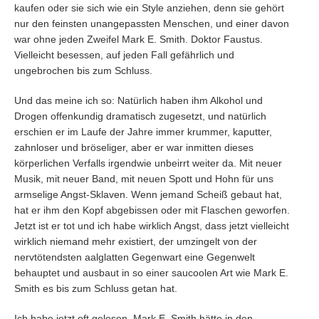
kaufen oder sie sich wie ein Style anziehen, denn sie gehört
nur den feinsten unangepassten Menschen, und einer davon
war ohne jeden Zweifel Mark E. Smith. Doktor Faustus.
Vielleicht besessen, auf jeden Fall gefährlich und
ungebrochen bis zum Schluss.
Und das meine ich so: Natürlich haben ihm Alkohol und
Drogen offenkundig dramatisch zugesetzt, und natürlich
erschien er im Laufe der Jahre immer krummer, kaputter,
zahnloser und bröseliger, aber er war inmitten dieses
körperlichen Verfalls irgendwie unbeirrt weiter da. Mit neuer
Musik, mit neuer Band, mit neuen Spott und Hohn für uns
armselige Angst-Sklaven. Wenn jemand Scheiß gebaut hat,
hat er ihm den Kopf abgebissen oder mit Flaschen geworfen.
Jetzt ist er tot und ich habe wirklich Angst, dass jetzt vielleicht
wirklich niemand mehr existiert, der umzingelt von der
nervtötendsten aalglatten Gegenwart eine Gegenwelt
behauptet und ausbaut in so einer saucoolen Art wie Mark E.
Smith es bis zum Schluss getan hat.
Ich habe jetzt oft gelesen, Mark E. Smith hätte in den