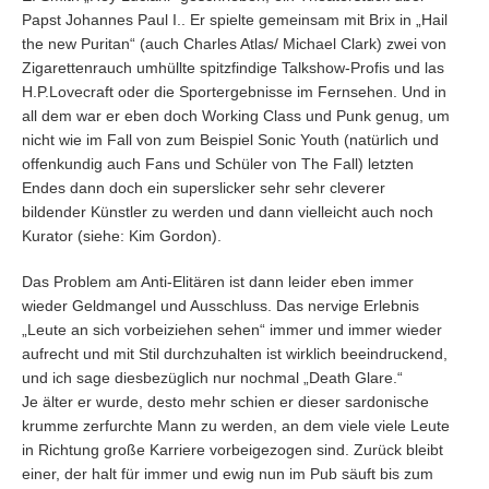
Papst Johannes Paul I.. Er spielte gemeinsam mit Brix in „Hail
the new Puritan“ (auch Charles Atlas/ Michael Clark) zwei von
Zigarettenrauch umhüllte spitzfindige Talkshow-Profis und las
H.P.Lovecraft oder die Sportergebnisse im Fernsehen. Und in
all dem war er eben doch Working Class und Punk genug, um
nicht wie im Fall von zum Beispiel Sonic Youth (natürlich und
offenkundig auch Fans und Schüler von The Fall) letzten
Endes dann doch ein superslicker sehr sehr cleverer
bildender Künstler zu werden und dann vielleicht auch noch
Kurator (siehe: Kim Gordon).
Das Problem am Anti-Elitären ist dann leider eben immer
wieder Geldmangel und Ausschluss. Das nervige Erlebnis
„Leute an sich vorbeiziehen sehen“ immer und immer wieder
aufrecht und mit Stil durchzuhalten ist wirklich beeindruckend,
und ich sage diesbezüglich nur nochmal „Death Glare.“
Je älter er wurde, desto mehr schien er dieser sardonische
krumme zerfurchte Mann zu werden, an dem viele viele Leute
in Richtung große Karriere vorbeigezogen sind. Zurück bleibt
einer, der halt für immer und ewig nun im Pub säuft bis zum