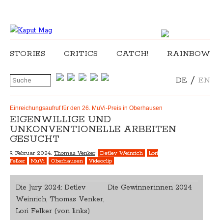
STORIES
CRITICS
CATCH!
RAINBOW
/
DE
EN
Einreichungsaufruf für den 26. MuVi-Preis in Oberhausen
EIGENWILLIGE UND
UNKONVENTIONELLE ARBEITEN
GESUCHT
9. Februar 2024,
Thomas Venker
Detlev Weinrich
Lori
Felker
MuVi
Oberhausen
Videoclip
Die Jury 2024: Detlev
Die Gewinner:innen 2024
Weinrich, Thomas Venker,
Lori Felker (von links)