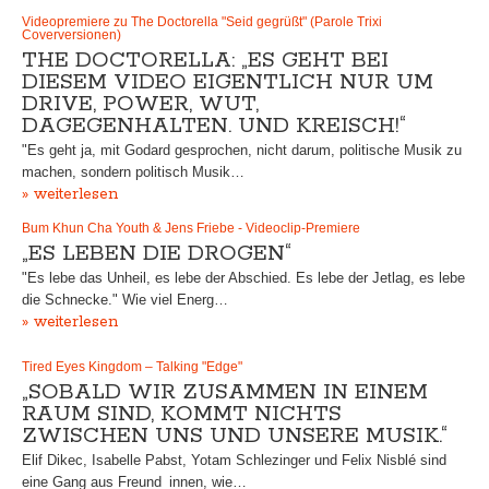
Videopremiere zu The Doctorella "Seid gegrüßt" (Parole Trixi
Coverversionen)
THE DOCTORELLA: „ES GEHT BEI
DIESEM VIDEO EIGENTLICH NUR UM
DRIVE, POWER, WUT,
DAGEGENHALTEN. UND KREISCH!“
"Es geht ja, mit Godard gesprochen, nicht darum, politische Musik zu
machen, sondern politisch Musik…
» weiterlesen
Bum Khun Cha Youth & Jens Friebe - Videoclip-Premiere
„ES LEBEN DIE DROGEN“
"Es lebe das Unheil, es lebe der Abschied. Es lebe der Jetlag, es lebe
die Schnecke." Wie viel Energ…
» weiterlesen
Tired Eyes Kingdom – Talking "Edge"
„SOBALD WIR ZUSAMMEN IN EINEM
RAUM SIND, KOMMT NICHTS
ZWISCHEN UNS UND UNSERE MUSIK.“
Elif Dikec, Isabelle Pabst, Yotam Schlezinger und Felix Nisblé sind
eine Gang aus Freund_innen, wie…