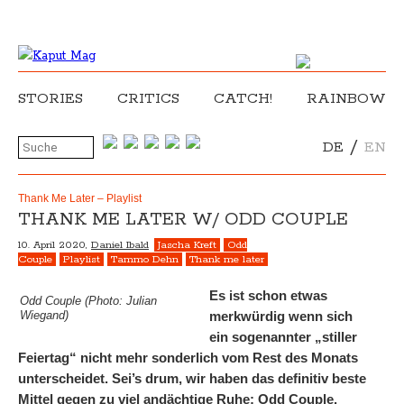
STORIES
CRITICS
CATCH!
RAINBOW
/
DE
EN
Thank Me Later – Playlist
THANK ME LATER W/ ODD COUPLE
10. April 2020,
Daniel Ibald
Jascha Kreft
Odd
Couple
Playlist
Tammo Dehn
Thank me later
Es ist schon etwas
Odd Couple (Photo: Julian
Wiegand)
merkwürdig wenn sich
ein sogenannter „stiller
Feiertag“ nicht mehr sonderlich vom Rest des Monats
unterscheidet. Sei’s drum, wir haben das definitiv beste
Mittel gegen zu viel andächtige Ruhe: Odd Couple.