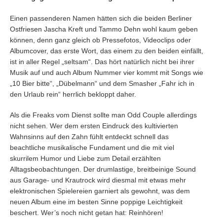
Einen passenderen Namen hätten sich die beiden Berliner
Ostfriesen Jascha Kreft und Tammo Dehn wohl kaum geben
können, denn ganz gleich ob Pressefotos, Videoclips oder
Albumcover, das erste Wort, das einem zu den beiden einfällt,
ist in aller Regel „seltsam“. Das hört natürlich nicht bei ihrer
Musik auf und auch Album Nummer vier kommt mit Songs wie
„10 Bier bitte“, „Dübelmann“ und dem Smasher „Fahr ich in
den Urlaub rein“ herrlich bekloppt daher.
Als die Freaks vom Dienst sollte man Odd Couple allerdings
nicht sehen. Wer dem ersten Eindruck des kultivierten
Wahnsinns auf den Zahn fühlt entdeckt schnell das
beachtliche musikalische Fundament und die mit viel
skurrilem Humor und Liebe zum Detail erzählten
Alltagsbeobachtungen. Der drumlastige, breitbeinige Sound
aus Garage- und Krautrock wird diesmal mit etwas mehr
elektronischen Spielereien garniert als gewohnt, was dem
neuen Album eine im besten Sinne poppige Leichtigkeit
beschert. Wer’s noch nicht getan hat: Reinhören!