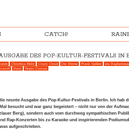
S
CATCH!
RAI
AUSGABE DES POP-KULTUR-FESTIVALS IN 
randi
Christina Mohr
Crack Cloud
Die Sterne
Frank Spilker
ida Bagherneja
uassil
Sorry
Yeşim Duman
e neunte Ausgabe des Pop-Kultur-Festivals in Berlin. Ich hab di
 Mal besucht und war ganz begeistert – nicht nur von der Aufm
enzlauer Berg), sondern auch vom durchweg sympathischen Publ
und Rap-Konzerten bis zu Karaoke und inspirierenden Podiumsdi
 was aufgeschrieben.