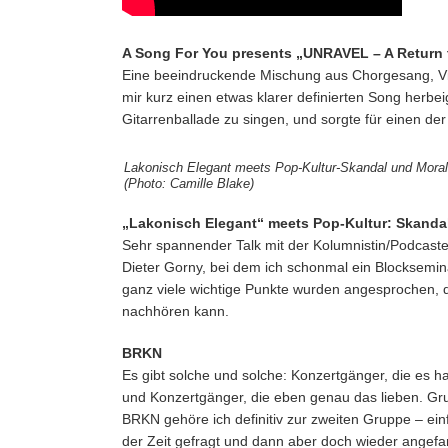
A Song For You presents „UNRAVEL – A Return t
Eine beeindruckende Mischung aus Chorgesang, Vid
mir kurz einen etwas klarer definierten Song herb
Gitarrenballade zu singen, und sorgte für einen d
Lakonisch Elegant meets Pop-Kultur-Skandal und Moral i
(Photo: Camille Blake)
„Lakonisch Elegant“ meets Pop-Kultur: Skandal
Sehr spannender Talk mit der Kolumnistin/Podcaste
Dieter Gorny, bei dem ich schonmal ein Blocksemi
ganz viele wichtige Punkte wurden angesprochen, d
nachhören kann.
BRKN
Es gibt solche und solche: Konzertgänger, die es 
und Konzertgänger, die eben genau das lieben. Gru
BRKN gehöre ich definitiv zur zweiten Gruppe – ei
der Zeit gefragt und dann aber doch wieder angefa