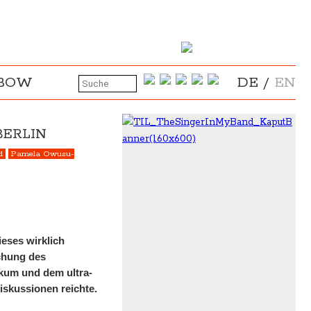
NBOW
DE
/
EN
BERLIN
d
Pamela Owusu-
eses wirklich
achung des
ikum und dem ultra-
skussionen reichte.