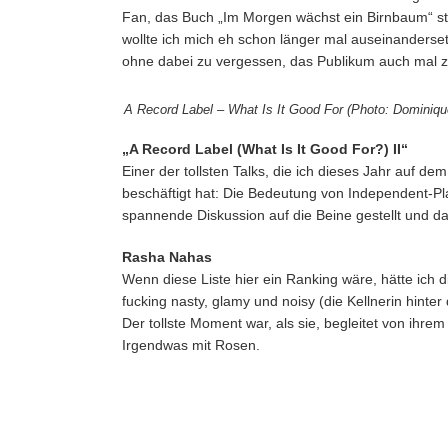
Fan, das Buch „Im Morgen wächst ein Birnbaum“ steh
wollte ich mich eh schon länger mal auseinanderse
ohne dabei zu vergessen, das Publikum auch mal 
A Record Label – What Is It Good For (Photo: Dominiqu
„A Record Label (What Is It Good For?) II“
Einer der tollsten Talks, die ich dieses Jahr auf d
beschäftigt hat: Die Bedeutung von Independent-Plat
spannende Diskussion auf die Beine gestellt und 
Rasha Nahas
Wenn diese Liste hier ein Ranking wäre, hätte ich d
fucking nasty, glamy und noisy (die Kellnerin hin
Der tollste Moment war, als sie, begleitet von ihrem
Irgendwas mit Rosen.