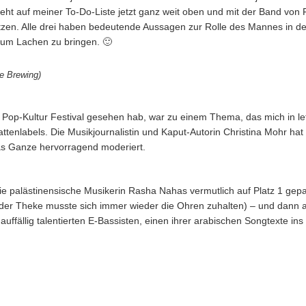
t auf meiner To-Do-Liste jetzt ganz weit oben und mit der Band von F
tzen. Alle drei haben bedeutende Aussagen zur Rolle des Mannes in de
zum Lachen zu bringen. 🙂
e Brewing)
em Pop-Kultur Festival gesehen hab, war zu einem Thema, das mich in letz
tenlabels. Die Musikjournalistin und Kaput-Autorin Christina Mohr hat h
das Ganze hervorragend moderiert.
ie palästinensische Musikerin Rasha Nahas vermutlich auf Platz 1 gepack
ter der Theke musste sich immer wieder die Ohren zuhalten) – und dan
 auffällig talentierten E-Bassisten, einen ihrer arabischen Songtexte ins