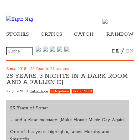
STORIES
CRITICS
CATCH!
RAINBOW
/
DE
EN
Sonar 2018 – 25 Years in 27 pictures
25 YEARS, 3 NIGHTS IN A DARK ROOM
AND A FALLEN DJ
22. Juni 2018,
Katja Ruge
Fotogalerie
Sonar 2018
25 Years of Sonar
– and a clear message: „Make House Music Gay Again“
One of this years highlights, James Murphy and
2manydjs