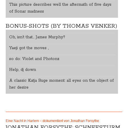
This picture describes well the aftermath of five days
of Sonar madness
BONUS-SHOTS (BY THOMAS VENKER)
Oh, isn’t that… James Murphy?
Yaeji got the moves ,
so do: Violet and Photonz
Help, dj down
A classic Katja Ruge moment: all eyes on the object of
her desire
Eine Nacht in Harlem – dokumentiert von Jonathan Forsythe
JONATHAN FORSYTHE: SCHNEESTURM