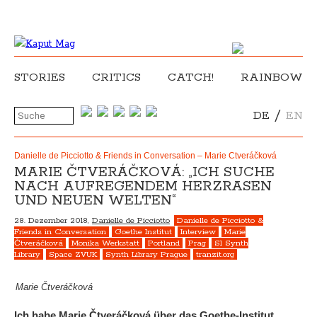
STORIES
CRITICS
CATCH!
RAINBOW
/
DE
EN
Danielle de Picciotto & Friends in Conversation – Marie Čtveráčková
MARIE ČTVERÁČKOVÁ: „ICH SUCHE
NACH AUFREGENDEM HERZRASEN
UND NEUEN WELTEN“
28. Dezember 2018,
Danielle de Picciotto
Danielle de Picciotto &
Friends in Conversation
Goethe Institut
Interview
Marie
Čtveráčková
Monika Werkstatt
Portland
Prag
S1 Synth
Library
Space ZVUK
Synth Library Prague
tranzit.org
Marie Čtveráčková
Ich habe Marie Čtveráčková über das Goethe-Institut