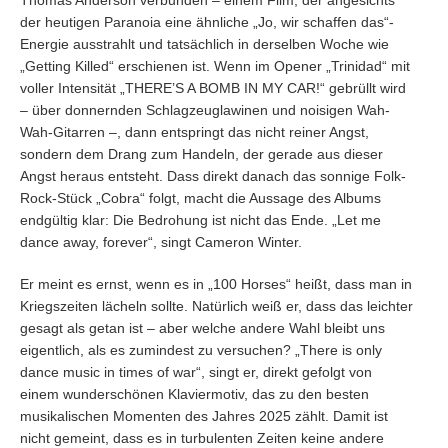
Thomas Anderson verbunden – einem Film, der angesichts
der heutigen Paranoia eine ähnliche „Jo, wir schaffen das“-
Energie ausstrahlt und tatsächlich in derselben Woche wie
„Getting Killed“ erschienen ist. Wenn im Opener „Trinidad“ mit
voller Intensität „THERE’S A BOMB IN MY CAR!“ gebrüllt wird
– über donnernden Schlagzeuglawinen und noisigen Wah-
Wah-Gitarren –, dann entspringt das nicht reiner Angst,
sondern dem Drang zum Handeln, der gerade aus dieser
Angst heraus entsteht. Dass direkt danach das sonnige Folk-
Rock-Stück „Cobra“ folgt, macht die Aussage des Albums
endgültig klar: Die Bedrohung ist nicht das Ende. „Let me
dance away, forever“, singt Cameron Winter.
Er meint es ernst, wenn es in „100 Horses“ heißt, dass man in
Kriegszeiten lächeln sollte. Natürlich weiß er, dass das leichter
gesagt als getan ist – aber welche andere Wahl bleibt uns
eigentlich, als es zumindest zu versuchen? „There is only
dance music in times of war“, singt er, direkt gefolgt von
einem wunderschönen Klaviermotiv, das zu den besten
musikalischen Momenten des Jahres 2025 zählt. Damit ist
nicht gemeint, dass es in turbulenten Zeiten keine andere