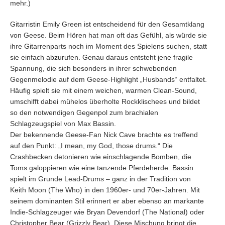
mehr.)
Gitarristin Emily Green ist entscheidend für den Gesamtklang
von Geese. Beim Hören hat man oft das Gefühl, als würde sie
ihre Gitarrenparts noch im Moment des Spielens suchen, statt
sie einfach abzurufen. Genau daraus entsteht jene fragile
Spannung, die sich besonders in ihrer schwebenden
Gegenmelodie auf dem Geese-Highlight „Husbands“ entfaltet.
Häufig spielt sie mit einem weichen, warmen Clean-Sound,
umschifft dabei mühelos überholte Rockklischees und bildet
so den notwendigen Gegenpol zum brachialen
Schlagzeugspiel von Max Bassin.
Der bekennende Geese-Fan Nick Cave brachte es treffend
auf den Punkt: „I mean, my God, those drums.“ Die
Crashbecken detonieren wie einschlagende Bomben, die
Toms galoppieren wie eine tanzende Pferdeherde. Bassin
spielt im Grunde Lead-Drums – ganz in der Tradition von
Keith Moon (The Who) in den 1960er- und 70er-Jahren. Mit
seinem dominanten Stil erinnert er aber ebenso an markante
Indie-Schlagzeuger wie Bryan Devendorf (The National) oder
Christopher Bear (Grizzly Bear). Diese Mischung bringt die