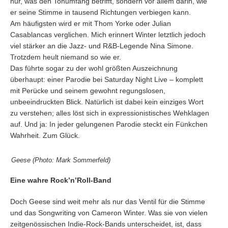
nur, was den Tonumfang betrifft, sondern vor allem darin, wie
er seine Stimme in tausend Richtungen verbiegen kann.
Am häufigsten wird er mit Thom Yorke oder Julian
Casablancas verglichen. Mich erinnert Winter letztlich jedoch
viel stärker an die Jazz- und R&B-Legende Nina Simone.
Trotzdem heult niemand so wie er.
Das führte sogar zu der wohl größten Auszeichnung
überhaupt: einer Parodie bei Saturday Night Live – komplett
mit Perücke und seinem gewohnt regungslosen,
unbeeindruckten Blick. Natürlich ist dabei kein einziges Wort
zu verstehen; alles löst sich in expressionistisches Wehklagen
auf. Und ja: In jeder gelungenen Parodie steckt ein Fünkchen
Wahrheit. Zum Glück.
Geese (Photo: Mark Sommerfeld)
Eine wahre Rock’n’Roll-Band
Doch Geese sind weit mehr als nur das Ventil für die Stimme
und das Songwriting von Cameron Winter. Was sie von vielen
zeitgenössischen Indie-Rock-Bands unterscheidet, ist, dass