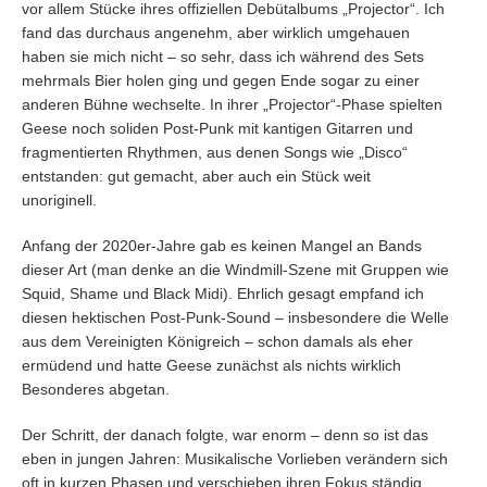
vor allem Stücke ihres offiziellen Debütalbums „Projector“. Ich
fand das durchaus angenehm, aber wirklich umgehauen
haben sie mich nicht – so sehr, dass ich während des Sets
mehrmals Bier holen ging und gegen Ende sogar zu einer
anderen Bühne wechselte. In ihrer „Projector“-Phase spielten
Geese noch soliden Post-Punk mit kantigen Gitarren und
fragmentierten Rhythmen, aus denen Songs wie „Disco“
entstanden: gut gemacht, aber auch ein Stück weit
unoriginell.
Anfang der 2020er-Jahre gab es keinen Mangel an Bands
dieser Art (man denke an die Windmill-Szene mit Gruppen wie
Squid, Shame und Black Midi). Ehrlich gesagt empfand ich
diesen hektischen Post-Punk-Sound – insbesondere die Welle
aus dem Vereinigten Königreich – schon damals als eher
ermüdend und hatte Geese zunächst als nichts wirklich
Besonderes abgetan.
Der Schritt, der danach folgte, war enorm – denn so ist das
eben in jungen Jahren: Musikalische Vorlieben verändern sich
oft in kurzen Phasen und verschieben ihren Fokus ständig.