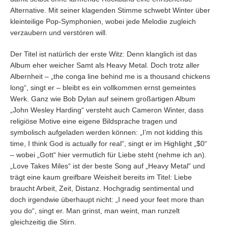
Alternative. Mit seiner klagenden Stimme schwebt Winter über
kleinteilige Pop-Symphonien, wobei jede Melodie zugleich
verzaubern und verstören will.
Der Titel ist natürlich der erste Witz: Denn klanglich ist das
Album eher weicher Samt als Heavy Metal. Doch trotz aller
Albernheit – „the conga line behind me is a thousand chickens
long“, singt er – bleibt es ein vollkommen ernst gemeintes
Werk. Ganz wie Bob Dylan auf seinem großartigen Album
„John Wesley Harding“ versteht auch Cameron Winter, dass
religiöse Motive eine eigene Bildsprache tragen und
symbolisch aufgeladen werden können: „I’m not kidding this
time, I think God is actually for real“, singt er im Highlight „$0“
– wobei „Gott“ hier vermutlich für Liebe steht (nehme ich an).
„Love Takes Miles“ ist der beste Song auf „Heavy Metal“ und
trägt eine kaum greifbare Weisheit bereits im Titel: Liebe
braucht Arbeit, Zeit, Distanz. Hochgradig sentimental und
doch irgendwie überhaupt nicht: „I need your feet more than
you do“, singt er. Man grinst, man weint, man runzelt
gleichzeitig die Stirn.