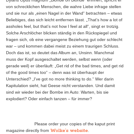
Dylans Opus magnum „Blonde on Blonde“ erinnert, spricht er
von schrecklichen Menschen, die wahre Liebe infrage stellen
und sie nur als „einen Nagel in der Wand“ betrachten – etwas
Beliebiges, das sich leicht entfernen lässt. „That’s how a lot of
assholes feel, but that’s not how I feel at all“, singt er trotzig.
Solche Arschlöcher blicken ständig in den Rückspiegel und
fragen sich, ob eine vergangene Beziehung gut oder schlecht
war – und kommen dabei meist zu einem traurigen Schluss.
Doch das ist, so deutet das Album an, Unsinn. Manchmal
muss der Kopf ausgeschaltet werden, selbst wenn (oder
gerade weil) er überläuft: „Get rid of the bad times, and get rid
of the good times too“ – denn was ist überhaupt der
Unterschied? „I’ve got no more thinking to do.“ Wer darin
Kapitulation sieht, hat Geese nicht verstanden. Und damit
sind wir wieder bei der Bombe im Auto: Warten, bis sie
explodiert? Oder einfach tanzen – für immer?
Please order your copies of the kaput print
Wolke’s website
magazine directly from
.