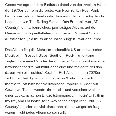
Geese verlagerten ihre Einflüsse dabei von der zweiten Hälfte
der 1970er-Jahre in die erste, von New Yorker Post-Punk-
Bands wie Talking Heads oder Television hin zu rootsy Rock-
Legenden wie The Rolling Stones. Das Ergebnis war „3D
Country“, ein farbenreiches, jam-lastiges Album, auf dem
Geese sich völlig entfalteten und in jedem Moment Spaß
ausstrahlten. „So muss diese Band klingen“, war der Tenor.
Das Album fing die Mehrdimensionalität US-amerikanischer
Musik ein – Gospel, Blues, Southern Rock – und klang
zugleich wie eine Parodie darauf. Jeder Sound wirkt wie eine
bewusst gesetzte Karikatur oder eine übersteigerte Version
davon, wie ein „echtes“ Rock-’n’-Roll-Album in den 2020ern
zu klingen hat. Lyrisch griff Cameron Winter chaotisch
montierte, oft zutiefst amerikanische Popkultur-Bilder auf –
Cowboys, Tumbleweeds, the road – und verschmolz sie mit
einer apokalyptischen Endzeitstimmung: „I’m losin’ all faith in
my life, and I’m lookin’ for a way to the bright light“. Auf „3D
Country“ passiert so viel, dass man sich unweigerlich fragt,
warum nicht jedes Album so sein will.