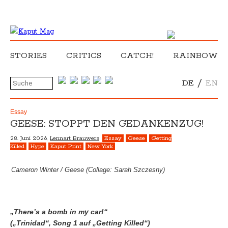
STORIES
CRITICS
CATCH!
RAINBOW
/
DE
EN
Essay
GEESE: STOPPT DEN GEDANKENZUG!
28. Juni 2026,
Lennart Brauwers
Essay
Geese
Getting
Killed
Hype
Kaput Print
New York
Cameron Winter / Geese (Collage: Sarah Szczesny)
„There’s a bomb in my car!“
(„Trinidad“, Song 1 auf „Getting Killed“)