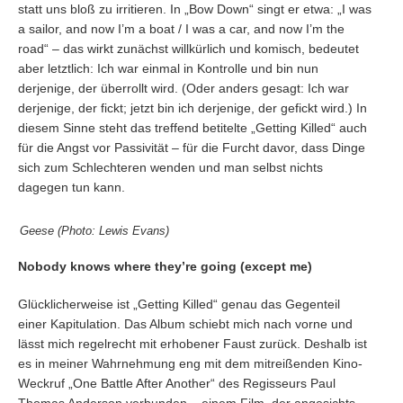
statt uns bloß zu irritieren. In „Bow Down“ singt er etwa: „I was
a sailor, and now I’m a boat / I was a car, and now I’m the
road“ – das wirkt zunächst willkürlich und komisch, bedeutet
aber letztlich: Ich war einmal in Kontrolle und bin nun
derjenige, der überrollt wird. (Oder anders gesagt: Ich war
derjenige, der fickt; jetzt bin ich derjenige, der gefickt wird.) In
diesem Sinne steht das treffend betitelte „Getting Killed“ auch
für die Angst vor Passivität – für die Furcht davor, dass Dinge
sich zum Schlechteren wenden und man selbst nichts
dagegen tun kann.
Geese (Photo: Lewis Evans)
Nobody knows where they’re going (except me)
Glücklicherweise ist „Getting Killed“ genau das Gegenteil
einer Kapitulation. Das Album schiebt mich nach vorne und
lässt mich regelrecht mit erhobener Faust zurück. Deshalb ist
es in meiner Wahrnehmung eng mit dem mitreißenden Kino-
Weckruf „One Battle After Another“ des Regisseurs Paul