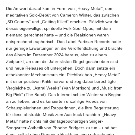
Die Antwort darauf kam in Form von „Heavy Metal“, dem
meditativen Solo-Debüt von Cameron Winter, das zwischen
„3D Country“ und „Getting Killed“ erschien. Plötzlich war da
dieses eigenwillige, spirituelle Folk-Soul-Opus, mit dem
niemand gerechnet hatte – und die Reaktionen waren
entsprechend euphorisch. Das Label Partisan Records hatte
nur geringe Erwartungen an die Veröffentlichung und brachte
das Album im Dezember 2024 heraus, also zu einem
Zeitpunkt, an dem die Jahreslisten längst geschrieben sind
und neue Releases oft untergehen. Doch dann setzte ein
altbekannter Mechanismus ein: Pitchfork hob „Heavy Metal“
mit einer positiven Kritik hervor und zog dabei berechtigte
Vergleiche zu „Astral Weeks“ (Van Morrison) und „Music from
Big Pink“ (The Band). Das Internet schien Winter von Beginn
an zu lieben, und es kursierten unzählige Videos von
Schauspielerinnen und Rapperinnen, die ihre Begeisterung
für diese abstrakte Musik zum Ausdruck brachten. „Heavy
Metal“ hatte nichts mit der tagebuchartigen Singer-
Songwriter-Ästhetik von Phoebe Bridgers zu tun – und bot
damit selbst ohne lärmende Rockband eine erfrischende