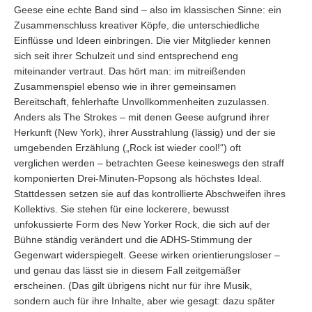
Geese eine echte Band sind – also im klassischen Sinne: ein
Zusammenschluss kreativer Köpfe, die unterschiedliche
Einflüsse und Ideen einbringen. Die vier Mitglieder kennen
sich seit ihrer Schulzeit und sind entsprechend eng
miteinander vertraut. Das hört man: im mitreißenden
Zusammenspiel ebenso wie in ihrer gemeinsamen
Bereitschaft, fehlerhafte Unvollkommenheiten zuzulassen.
Anders als The Strokes – mit denen Geese aufgrund ihrer
Herkunft (New York), ihrer Ausstrahlung (lässig) und der sie
umgebenden Erzählung („Rock ist wieder cool!“) oft
verglichen werden – betrachten Geese keineswegs den straff
komponierten Drei-Minuten-Popsong als höchstes Ideal.
Stattdessen setzen sie auf das kontrollierte Abschweifen ihres
Kollektivs. Sie stehen für eine lockerere, bewusst
unfokussierte Form des New Yorker Rock, die sich auf der
Bühne ständig verändert und die ADHS-Stimmung der
Gegenwart widerspiegelt. Geese wirken orientierungsloser –
und genau das lässt sie in diesem Fall zeitgemäßer
erscheinen. (Das gilt übrigens nicht nur für ihre Musik,
sondern auch für ihre Inhalte, aber wie gesagt: dazu später