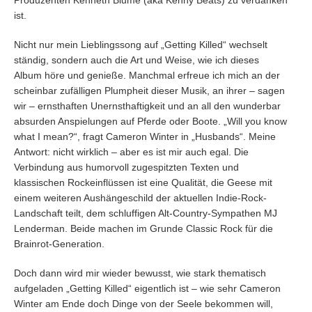
Produzenten Kenneth Blume (aka Kenny Beats) zu verdanken
ist.
Nicht nur mein Lieblingssong auf „Getting Killed“ wechselt
ständig, sondern auch die Art und Weise, wie ich dieses
Album höre und genieße. Manchmal erfreue ich mich an der
scheinbar zufälligen Plumpheit dieser Musik, an ihrer – sagen
wir – ernsthaften Unernsthaftigkeit und an all den wunderbar
absurden Anspielungen auf Pferde oder Boote. „Will you know
what I mean?“, fragt Cameron Winter in „Husbands“. Meine
Antwort: nicht wirklich – aber es ist mir auch egal. Die
Verbindung aus humorvoll zugespitzten Texten und
klassischen Rockeinflüssen ist eine Qualität, die Geese mit
einem weiteren Aushängeschild der aktuellen Indie-Rock-
Landschaft teilt, dem schluffigen Alt-Country-Sympathen MJ
Lenderman. Beide machen im Grunde Classic Rock für die
Brainrot-Generation.
Doch dann wird mir wieder bewusst, wie stark thematisch
aufgeladen „Getting Killed“ eigentlich ist – wie sehr Cameron
Winter am Ende doch Dinge von der Seele bekommen will,