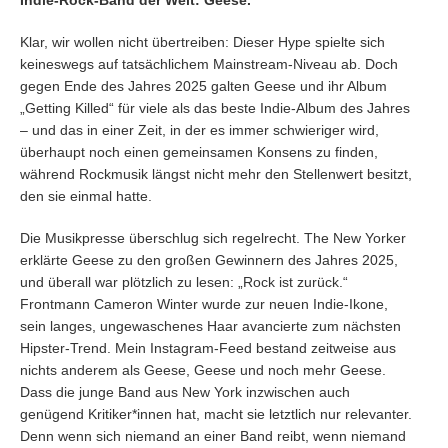
Indie-Rock-Band der Welt: Geese.
Klar, wir wollen nicht übertreiben: Dieser Hype spielte sich
keineswegs auf tatsächlichem Mainstream-Niveau ab. Doch
gegen Ende des Jahres 2025 galten Geese und ihr Album
„Getting Killed“ für viele als das beste Indie-Album des Jahres
– und das in einer Zeit, in der es immer schwieriger wird,
überhaupt noch einen gemeinsamen Konsens zu finden,
während Rockmusik längst nicht mehr den Stellenwert besitzt,
den sie einmal hatte.
Die Musikpresse überschlug sich regelrecht. The New Yorker
erklärte Geese zu den großen Gewinnern des Jahres 2025,
und überall war plötzlich zu lesen: „Rock ist zurück.“
Frontmann Cameron Winter wurde zur neuen Indie-Ikone,
sein langes, ungewaschenes Haar avancierte zum nächsten
Hipster-Trend. Mein Instagram-Feed bestand zeitweise aus
nichts anderem als Geese, Geese und noch mehr Geese.
Dass die junge Band aus New York inzwischen auch
genügend Kritiker*innen hat, macht sie letztlich nur relevanter.
Denn wenn sich niemand an einer Band reibt, wenn niemand