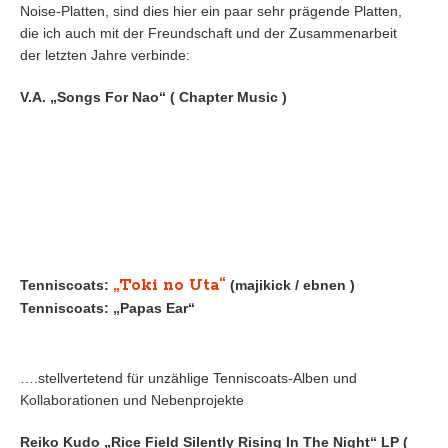
Noise-Platten, sind dies hier ein paar sehr prägende Platten,
die ich auch mit der Freundschaft und der Zusammenarbeit
der letzten Jahre verbinde:
V.A. „Songs For Nao“ ( Chapter Music )
„Toki no Uta“
Tenniscoats:
(majikick / ebnen )
Tenniscoats: „Papas Ear“
….stellvertetend für unzählige Tenniscoats-Alben und
Kollaborationen und Nebenprojekte
Reiko Kudo „Rice Field Silently Rising In The Night“ LP (