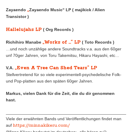
„
Zayaendo
Zayaendo Music“ LP ( majikick / Alien
Transistor )
Hallelujahs LP
( Org Records )
„Works of …“ LP
Richihiro Manabe
( Toto Records )
…und noch unzählige andere Soundtracks v.a. aus den 60ger
unf 70ger Jahren, von Toru Takemitsu, Hikaru Hayashi, etc…
„Even A Tree Can Shed Tears“ LP
V.A.
Stellvertretend für so viele experimentell-psychedelische Folk-
und Pop-platten aus den späten 60ger Jahren.
Markus, vielen Dank für die Zeit, die du dir genommen
hast.
_____________________________________________________
Viele der erwähnten Bands und Veröffentlichungen findet man
https://minnakikeru.com/
auf