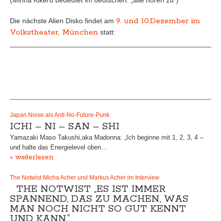
(Minna Kikeru bedeutet im deutschen: „alle hören zu“)
9. und 10.Dezember im
Die nächste Alien Disko findet am
Volkstheater, München
statt:
_____________________________________________________
Japan Noise als Anti-No-Future-Punk
ICHI – NI – SAN – SHI
Yamazaki Maso Takushi,aka Madonna: „Ich beginne mit 1, 2, 3, 4 –
und halte das Energielevel oben…
» weiterlesen
The Notwist Micha Acher und Markus Acher im Interview
THE NOTWIST „ES IST IMMER
SPANNEND, DAS ZU MACHEN, WAS
MAN NOCH NICHT SO GUT KENNT
UND KANN.“