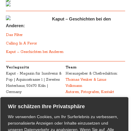
Kaput – Geschichten bei den
Anderen:
Das Filter
Calling In A Favor
Kaput – Geschichten bei Anderen
Verlagssitz
Team
Kaput - Magazin für Insolvenz &
Herausgeber & Chefredaktion:
Pop | Aquinostrasse 1 | Zweites
Thomas Venker & Linus
Hinterhaus, 50670 Köln |
Volkmann
Germany
Autoren, Fotografen, Kontakt
Advertising
Impressum – Legal
Wir schätzen Ihre Privatsphäre
Kaput - Magazin für Insolvenz &
Disclosure
Wir verwenden Cookies, um Ihr Surferlebnis zu verbessern,
Pop
Urheberrecht /
personalisierte Anzeigen oder Inhalte einzusetzen und
marketing@kaput-mag.com
Inhaltliche Verantwortung /
unseren Datenverkehr zu analysieren. Wenn Sie auf „Alle
Rechtswirksamkeit