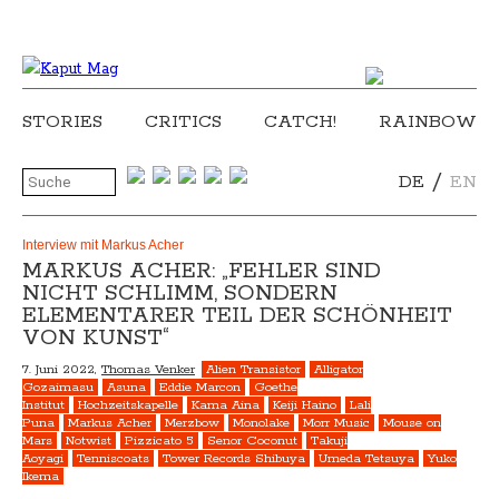
STORIES
CRITICS
CATCH!
RAINBOW
/
DE
EN
Interview mit Markus Acher
MARKUS ACHER: „FEHLER SIND
NICHT SCHLIMM, SONDERN
ELEMENTARER TEIL DER SCHÖNHEIT
VON KUNST“
7. Juni 2022,
Thomas Venker
Alien Transistor
Alligator
Gozaimasu
Asuna
Eddie Marcon
Goethe
Institut
Hochzeitskapelle
Kama Aina
Keiji Haino
Lali
Puna
Markus Acher
Merzbow
Monolake
Morr Music
Mouse on
Mars
Notwist
Pizzicato 5
Senor Coconut
Takuji
Aoyagi
Tenniscoats
Tower Records Shibuya
Umeda Tetsuya
Yuko
Ikema