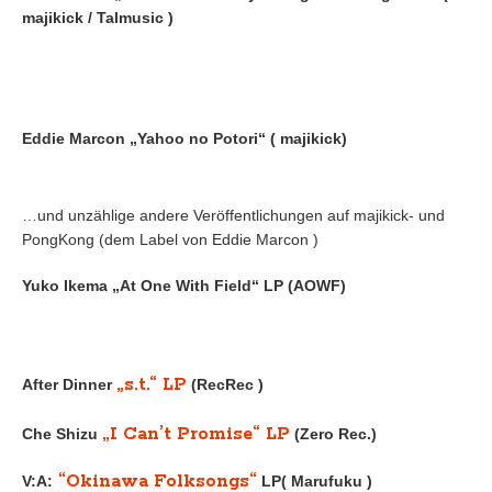
majikick / Talmusic )
Eddie Marcon „Yahoo no Potori“ ( majikick)
…und unzählige andere Veröffentlichungen auf majikick- und
PongKong (dem Label von Eddie Marcon )
Yuko Ikema „At One With Field“ LP (AOWF)
„s.t.“ LP
After Dinner
(RecRec )
„I Can’t Promise“ LP
Che Shizu
(Zero Rec.)
“Okinawa Folksongs“
V:A:
LP( Marufuku )