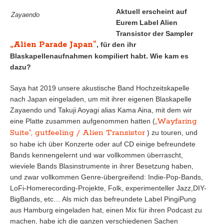
Aktuell erscheint auf
Zayaendo
Eurem Label Alien
Transistor der Sampler
„Alien Parade Japan“
, für den ihr
Blaskapellenaufnahmen kompiliert habt. Wie kam es
dazu?
Saya hat 2019 unsere akustische Band Hochzeitskapelle
nach Japan eingeladen, um mit ihrer eigenen Blaskapelle
Zayaendo und Takuji Aoyagi alias Kama Aina, mit dem wir
„Wayfaring
eine Platte zusammen aufgenommen hatten (
Suite“, gutfeeling / Alien Transistor
) zu touren, und
so habe ich über Konzerte oder auf CD einige befreundete
Bands kennengelernt und war vollkommen überrascht,
wieviele Bands Blasinstrumente in ihrer Besetzung haben,
und zwar vollkommen Genre-übergreifend: Indie-Pop-Bands,
LoFi-Homerecording-Projekte, Folk, experimenteller Jazz,DIY-
BigBands, etc… Als mich das befreundete Label PingiPung
aus Hamburg eingeladen hat, einen Mix für ihren Podcast zu
machen, habe ich die ganzen verschiedenen Sachen