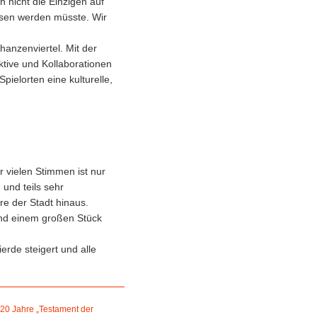
 nicht die Einzigen auf
issen werden müsste. Wir
anzenviertel. Mit der
ektive und Kollaborationen
ielorten eine kulturelle,
r vielen Stimmen ist nur
 und teils sehr
re der Stadt hinaus.
nd einem großen Stück
erde steigert und alle
 20 Jahre „Testament der