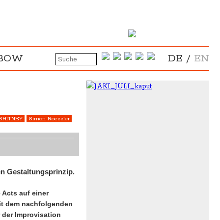
NBOW
DE
/
EN
SHITNEY
Simon Roessler
en Gestaltungsprinzip.
 Acts auf einer
mit dem nachfolgenden
 der Improvisation