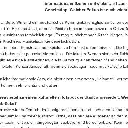
internationaler Szenen entwickelt, ist abe
Geheimtipp. Welcher Fokus ist euch wichti
 andere. Wir sind ein musikalisches Kommunikationsglied zwischen den
ert im Hier und Jetzt, aber sie lässt sich nie in einen einzelnen Ort zu
sizierens tatsächlich egal. Es mag zunächst nach Kitsch klingen, ist 
Klischees. Musikalisch wie gesellschaftlich.
n neuen Konstellationen spielen zu hören ist erkenntnisreich. Die Ei
ch das nicht pauschalisieren lässt. Die lokalen Szenen sind sehr fluid
h gibt es einige KünstlerInnen, die in Hamburg einen festen Stand haben
 lokalen Konzertlandschaft, wenn sie sozusagen neue musikalische Er
iche internationale Acts, die nicht einen erwarteten „Heimatstil“ vertr
können sehr wichtig und gut sein.
enviertel an einem kulturellen Hotspot der Stadt angesiedelt. Wie
rnbrücke?
nbrücke wird hoffentlich denkmalgerecht saniert und nach dem Umbau 
unbequemer und freier Kulturort. Ohne, dass nun alle Aufkleber an den
er auch nicht als ein eingehegter, sauberer und berechenbarer Kommer