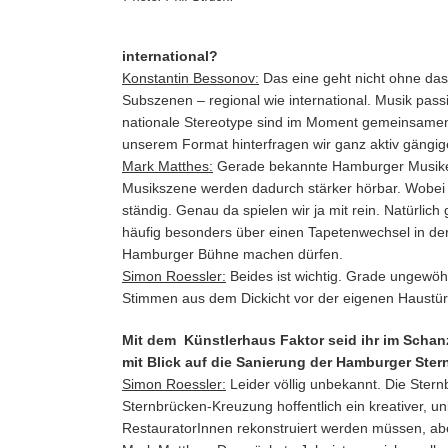
international?
Konstantin Bessonov:
Das eine geht nicht ohne das
Subszenen – regional wie international. Musik passi
nationale Stereotype sind im Moment gemeinsamen Mu
unserem Format hinterfragen wir ganz aktiv gängige 
Mark Matthes:
Gerade bekannte Hamburger Musiker i
Musikszene werden dadurch stärker hörbar. Wobei si
ständig. Genau da spielen wir ja mit rein. Natürlic
häufig besonders über einen Tapetenwechsel in der
Hamburger Bühne machen dürfen.
Simon Roessler:
Beides ist wichtig. Grade ungewöhnl
Stimmen aus dem Dickicht vor der eigenen Haustür 
Mit dem Künstlerhaus Faktor seid ihr im Schanz
mit Blick auf die Sanierung der Hamburger Ste
Simon Roessler:
Leider völlig unbekannt. Die Ster
Sternbrücken-Kreuzung hoffentlich ein kreativer, 
RestauratorInnen rekonstruiert werden müssen, ab