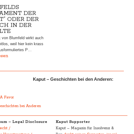
FELDS
TAMENT DER
T“ ODER DER
CH IN DER
LTE
 von Blumfeld wirkt auch
tlos, weil hier kein krass
ausformuliertes P…
esen
Kaput – Geschichten bei den Anderen:
r
 A Favor
eschichten bei Anderen
um – Legal Disclosure
Kaput Supporter
echt /
Kaput – Magazin für Insolvenz &