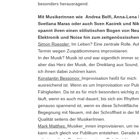
besonders herausragend.
Mit Musikerinnen wie Andrea Belfi, Anna-Lena
Svetlana Maras
oder auch Sven Kacirek und Nik
spannt ihren einen stilistischen Bogen von Ne
Elektronik und Noise hin zum zeitgenössischen 
Simon Roessler:
Im Leben? Eine zentrale Rolle. Auf
Termin wegen Zuspätkommens improvisieren.
In der Musik? Musik ist und war eigentlich immer 
aber das Herz der Musik, der Dreiklang aus Sound
ich ihnen dabei zuhören kann.
Konstantin Bessonov:
Improvisation heißt für mich
ausreichend ist. Wenn es um Improvisation vor Pub
Fähigkeiten. Da ist es für mich besonders wichtig 
läuft, wenn es auch mal dauert, bis sich ein Rhyt
genauso spannend ist, wenn es diese Schnittfläche n
Begegnung mit Neuem, mit der Schroffheit in der Mu
Qualität seitens der MusikerInnen.
Mark Matthes:
Musiker_innen improvisieren, um ne
kann auch gleich vor Publikum entstehen. Gerade in