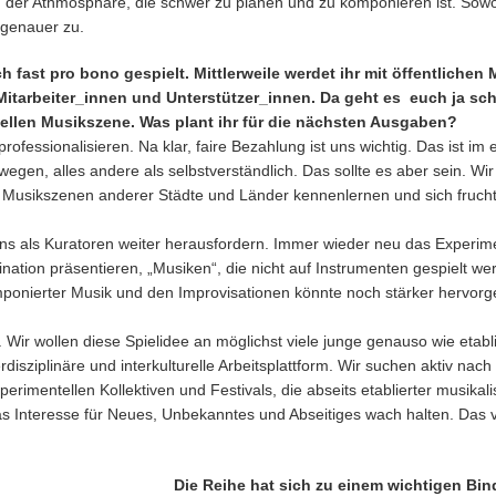
in der Athmosphäre, die schwer zu planen und zu komponieren ist. Sowo
 genauer zu.
 fast pro bono gespielt. Mittlerweile werdet ihr mit öffentlichen 
itarbeiter_innen und Unterstützer_innen. Da geht es euch ja sch
llen Musikszene. Was plant ihr für die nächsten Ausgaben?
rofessionalisieren. Na klar, faire Bezahlung ist uns wichtig. Das ist im
gen, alles andere als selbstverständlich. Das sollte es aber sein. Wir
 Musikszenen anderer Städte und Länder kennenlernen und sich fruch
ns als Kuratoren weiter herausfordern. Immer wieder neu das Experi
tion präsentieren, „Musiken“, die nicht auf Instrumenten gespielt w
mponierter Musik und den Improvisationen könnte noch stärker hervo
 Wir wollen diese Spielidee an möglichst viele junge genauso wie etabl
isziplinäre und interkulturelle Arbeitsplattform. Wir suchen aktiv nach
imentellen Kollektiven und Festivals, die abseits etablierter musikal
das Interesse für Neues, Unbekanntes und Abseitiges wach halten. Das 
Die Reihe hat sich zu einem wichtigen Bin