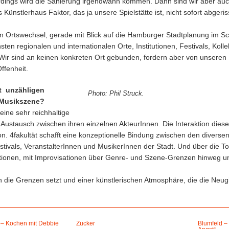
lerdings wird die Sanierung irgendwann kommen. Dann sind wir aber auch
Künstlerhaus Faktor, das ja unsere Spielstätte ist, nicht sofort abger
n Ortswechsel, gerade mit Blick auf die Hamburger Stadtplanung im Sch
sten regionalen und internationalen Orte, Institutionen, Festivals, Koll
Wir sind an keinen konkreten Ort gebunden, fordern aber von unseren Sp
ffenheit.
it unzähligen
Photo: Phil Struck.
e Musikszene?
ine sehr reichhaltige
Austausch zwischen ihren einzelnen AkteurInnen. Die Interaktion diese
on. 4fakultät schafft eine konzeptionelle Bindung zwischen den diversen
stivals, VeranstalterInnen und MusikerInnen der Stadt. Und über die To
ionen, mit Improvisationen über Genre- und Szene-Grenzen hinweg u
n die Grenzen setzt und einer künstlerischen Atmosphäre, die die Neugi
 – Kochen mit Debbie
Zucker
Blumfeld –