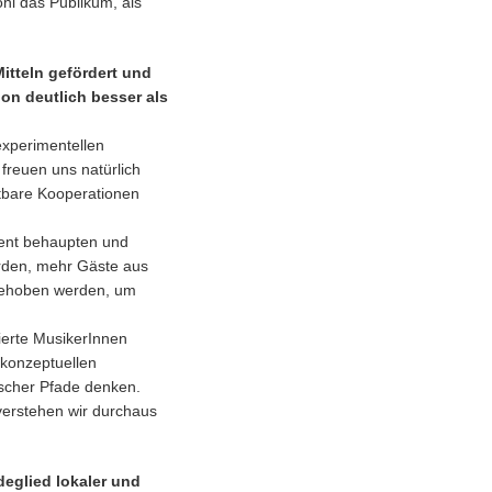
hl das Publikum, als
Mitteln gefördert und
on deutlich besser als
 experimentellen
 freuen uns natürlich
tbare Kooperationen
ment behaupten und
erden, mehr Gäste aus
rgehoben werden, um
ierte MusikerInnen
 konzeptuellen
ischer Pfade denken.
verstehen wir durchaus
deglied lokaler und