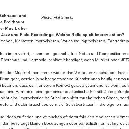
 Schnabel und
Photo: Phil Struck.
a Breithaupt
uer Musik über
Jazz und Field Recordings. Welche Rolle spielt Improvisation?
stehen, Klamotten improvisieren, Vorlesung improvisieren, Fahrradrepa
schon improvisiert, zusammen gemacht, frei. Noten und Kompositionen s
, Rhythmus und Harmonie, schlägt lebendiger, wenn MusikerInnen JET
: Bei den MusikerInnen immer wieder das Vertrauen zu schaffen, dass d
likum geht, werden ja selbst gestandene KünstlerInnen häufig nervös u
zu betonen, dass es in unserem Kontext gerade spannend ist, wenn es ve
hmus, eine Harmonie, eine gemeinsame akustische Schnittfläche gefund
icht gibt. Improvisation heißt bei uns nicht musikalisches Chaos, sond
sik. Und dafür braucht es sehr viel Selbstvertrauen in die eigene musi
ue Ideen zu finden und versuchen oft daraufhin den magischen Momen
 den bevorzugt kleinen Besetzungen oder bei SolistInnen ist Improvisa