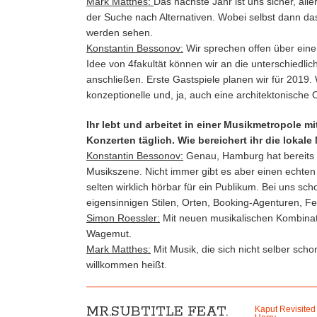
Mark Matthes:
Das nächste Jahr ist uns sicher, al
der Suche nach Alternativen. Wobei selbst dann das 
werden sehen.
Konstantin Bessonov:
Wir sprechen offen über eine
Idee von 4fakultät können wir an die unterschiedlich
anschließen. Erste Gastspiele planen wir für 2019. 
konzeptionelle und, ja, auch eine architektonische O
Ihr lebt und arbeitet in einer Musikmetropole m
Konzerten täglich. Wie bereichert ihr die lokal
Konstantin Bessonov:
Genau, Hamburg hat bereits e
Musikszene. Nicht immer gibt es aber einen echten 
selten wirklich hörbar für ein Publikum. Bei uns sch
eigensinnigen Stilen, Orten, Booking-Agenturen, Fe
Simon Roessler:
Mit neuen musikalischen Kombinat
Wagemut.
Mark Matthes:
Mit Musik, die sich nicht selber scho
willkommen heißt.
MR.SUBTITLE FEAT.
Kaput Revisited