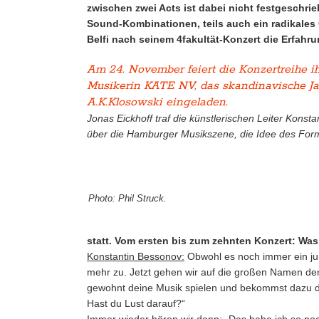
zwischen zwei Acts ist dabei nicht festgeschr
Sound-Kombinationen, teils auch ein radikales G
Belfi nach seinem 4fakultät-Konzert die Erfahr
Am 24. November feiert die Konzertreihe ih
Musikerin KATE NV, das skandinavische J
A.K.Klosowski eingeladen.
Jonas Eickhoff traf die künstlerischen Leiter Kon
über die Hamburger Musikszene, die Idee des Form
Photo: Phil Struck.
statt. Vom ersten bis zum zehnten Konzert: Was
Konstantin Bessonov:
Obwohl es noch immer ein jun
mehr zu. Jetzt gehen wir auf die großen Namen de
gewohnt deine Musik spielen und bekommst dazu die
Hast du Lust darauf?“