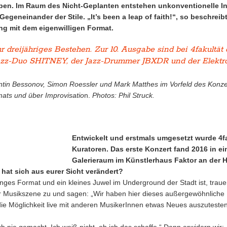
ieben. Im Raum des Nicht-Geplanten entstehen unkonventionelle 
egeneinander der Stile. „It’s been a leap of faith!“, so beschrei
ung mit dem eigenwilligen Format.
r dreijähriges Bestehen. Zur 10. Ausgabe sind bei 4fakultät
azz-Duo SHITNEY, der Jazz-Drummer JBXDR und der Elektro
stantin Bessonov, Simon Roessler und Mark Matthes im Vorfeld des Kon
ats und über Improvisatio
n.
Photos: Phil Struck.
Entwickelt und erstmals umgesetzt wurde 4fa
Kuratoren. Das erste Konzert fand 2016 in e
Galerieraum im Künstlerhaus Faktor an der 
 hat sich aus eurer Sicht verändert?
ges Format und ein kleines Juwel im Underground der Stadt ist, traue
r Musikszene zu und sagen: „Wir haben hier dieses außergewöhnliche 
 Möglichkeit live mit anderen MusikerInnen etwas Neues auszutesten.