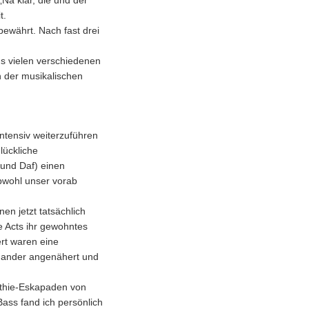
Na klar, die und der
t.
bewährt. Nach fast drei
s vielen verschiedenen
n der musikalischen
ntensiv weiterzuführen
lückliche
 und Daf) einen
bwohl unser vorab
en jetzt tatsächlich
e Acts ihr gewohntes
ert waren eine
inander angenähert und
nthie-Eskapaden von
ass fand ich persönlich