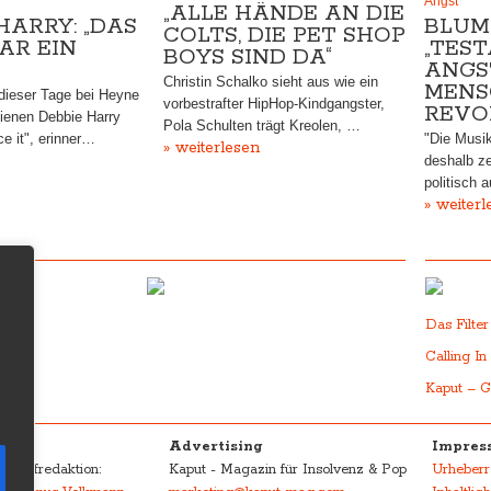
Angst“
„ALLE HÄNDE AN DIE
HARRY: „DAS
BLUM
COLTS, DIE PET SHOP
AR EIN
„TES
BOYS SIND DA“
ANGS
Christin Schalko sieht aus wie ein
MENS
 dieser Tage bei Heyne
vorbestrafter HipHop-Kindgangster,
REVO
ienen Debbie Harry
Pola Schulten trägt Kreolen, …
e it", erinner…
"Die Musik
» weiterlesen
deshalb zei
politisch 
» weiterl
Das Filte
Calling In
Kaput – G
Advertising
Impress
 Chefredaktion:
Kaput - Magazin für Insolvenz & Pop
Urheberr