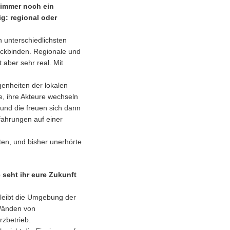
r immer noch ein
g: regional oder
 unterschiedlichsten
rückbinden. Regionale und
aber sehr real. Mit
genheiten der lokalen
e, ihre Akteure wechseln
 und die freuen sich dann
fahrungen auf einer
eten, und bisher unerhörte
 seht ihr eure Zukunft
bleibt die Umgebung der
 Wänden von
zbetrieb.