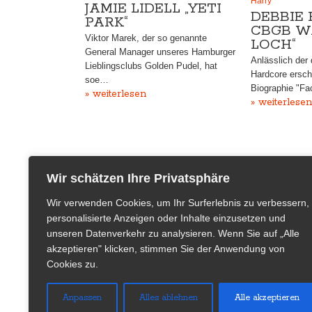
Harry
JAMIE LIDELL „YETI
DEBBIE 
PARK“
CBGB W
Viktor Marek, der so genannte
LOCH“
General Manager unseres Hamburger
Anlässlich der
Lieblingsclubs Golden Pudel, hat
Hardcore ersch
soe…
Biographie "Fac
» weiterlesen
» weiterlesen
Wir schätzen Ihre Privatsphäre
Wir verwenden Cookies, um Ihr Surferlebnis zu verbessern,
personalisierte Anzeigen oder Inhalte einzusetzen und
unseren Datenverkehr zu analysieren. Wenn Sie auf „Alle
akzeptieren" klicken, stimmen Sie der Anwendung von
Cookies zu.
Verlagssitz
Team
Anpassen
Kaput - Magazin für Insolvenz & Pop
Alles ablehnen
Alle akzeptieren
Herausgeber &