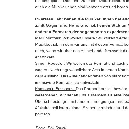
mit eingeplant. Das führt zu einem Detailreichtum 
auch die MusikerInnen sind konzentriert und hören
Im ersten Jahr haben die Musiker_innen bei euch
zahlt Gagen und Honorare, habt einen Stab an M
anderen Formaten der sogenannten experimente
Mark Matthes:
Wir wollen unsere Strukturen weiter p
Musikbetrieb, in dem wir uns mit diesem Format bewe
auch, wenn wir über das entstehende Netzwerk die
entwickeln.
Simon Roessler:
Wir wollen das Format und auch u
wagen: Noch ungewöhnlichere Acts in neuen Kombina
dem Ausland. Das Aufeinandertreffen von stark ko
intensivere Kontraste zu entwickeln.
Konstantin Bessonov:
Das Format hat sich bewährt.
weitergeben. Wir sehen uns außerdem als eine interd
Überschneidungen mit anderen neugierigen und exper
4fakultät soll international Szenen verbinden und 
politisch.
Photo: Phil Struck.