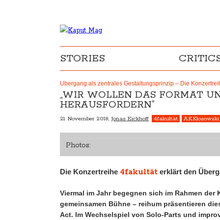
STORIES
CRITIC
Übergang als zentrales Gestaltungsprinzip – Die Konzertreih
„WIR WOLLEN DAS FORMAT U
HERAUSFORDERN“
21. November 2018,
Jonas Eickhoff
4fakultät
A.K.Klosowski
Photos:
4fakultät
Die Konzertreihe
erklärt den Überg
Viermal im Jahr begegnen sich im Rahmen der Kon
gemeinsamen Bühne – reihum präsentieren dies
Act. Im Wechselspiel von Solo-Parts und impro