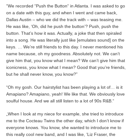
“We recorded “Push the Button“ in Atlanta. I was asked to go
on a date with this guy, and when I went and came back,
Dallas Austin – who we did the track with – was teasing me.
He was like, ‘Oh, did he push the button’? Push, push the
button. That’s how it was. Actually, a joke that then spiraled
into a song. He was literally just like [emulates sound] on the
keys. … We’re still friends to this day. I never mentioned his
name because, oh my goodness. Absolutely not. We can’t
give him that, you know what I mean? We can’t give him that
iconicness, you know what I mean? Good that you’re friends,
but he shall never know, you know?”
“Oh my gosh. Our hairstylist has been playing a lot of… is it
Amapiano? Amapiano, yeah! We like that. We obviously love
soulful house. And we all still listen to a lot of 90s R&B.“
„When I look at my niece for example, she tried to introduce
me to the Cocteau Twins the other day, which I don’t know if
everyone knows. You know, she wanted to introduce me to
this really cool new band, and I was like, ‘Liz Fraser, the