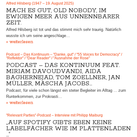
Alfred Hilsberg (1947 – 19. August 2025)
MACH ES GUT, OLD NOBODY, IM
EWIGEN MEER AUS UNNENNBARER
ZEIT.
Alfred Hilsberg ist tot und das stimmt mich sehr traurig. Natürlich
wusste ich um seine angeschlage…
» weiterlesen
Podcast – Das Kontinuum – "Danke, gut" / "55 Voices for Democracy" /
"Reflektor" / "Dear Reader" / "Ausnahme der Rose"
PODCAST – DAS KONTINUUM FEAT.
MIRIAM DAVOUDVANDI, AIDA
BAGHERNEJAD, TOM ZOELLNER, JAN
MÜLLER, MASCHA JACOBS…
Podcast, für viele schon längst ein steter Begleiter im Alltag ... zum
Runterkommen, zur Prokrasti…
» weiterlesen
"Relevant Parties"-Podcast – Interview mit Philipp Maiburg
„AUF SPOTIFY GIBTS EBEN KEINE
LABELFÄCHER WIE IM PLATTENLADEN
…“