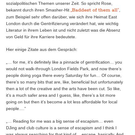
sozialpolitischen Themen unserer Zeit. So spricht Rose,
„Baddest of them all“
bekannt durch ihren Smasher-Hit
,
zum Beispiel sehr offen darüber, wie sich ihre Heimat East
London durch die Gentrifizierung verändert hat, wie wichtig
Literatur in ihrem Leben ist und nicht zuletzt was die Absenz
von Geld für ihre Karriere bedeutete.
Hier einige Zitate aus dem Gespräch:
„… for me, it’s definitely like a pinnacle of gentrification… you
would not walk-through London Fields Park, and now there’s
people doing yoga there every Saturday for fun… Of course,
there’s so many bits that are, like, beneficial but unfortunately
then a lot of the creative and the arts have been cut. So like,
it’s a much safer area and I guess, like, there’s a lot more
going on but then it’s become a lot less affordable for local
people….“
„… Reading for me was a big sense of escapism… even
DJing and club culture is a sense of escapism and I think I
was always searching for that kind of… escape, basically. And