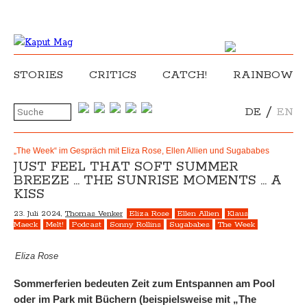
STORIES
CRITICS
CATCH!
RAINBOW
/
DE
EN
„The Week“ im Gespräch mit Eliza Rose, Ellen Allien und Sugababes
JUST FEEL THAT SOFT SUMMER
BREEZE … THE SUNRISE MOMENTS … A
KISS
23. Juli 2024,
Thomas Venker
Eliza Rose
Ellen Allien
Klaus
Maeck
Melt!
Podcast
Sonny Rollins
Sugababes
The Week
Eliza Rose
Sommerferien bedeuten Zeit zum Entspannen am Pool
oder im Park mit Büchern (beispielsweise mit „The