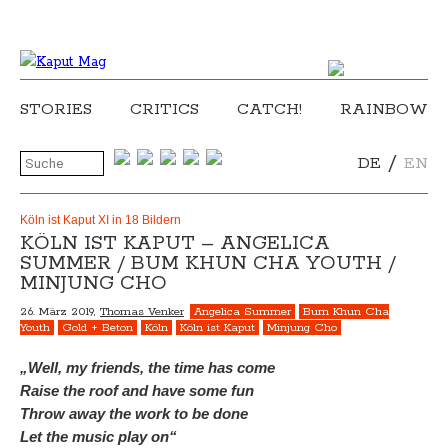
STORIES
CRITICS
CATCH!
RAINBOW
/
DE
EN
Köln ist Kaput XI in 18 Bildern
KÖLN IST KAPUT – ANGELICA
SUMMER / BUM KHUN CHA YOUTH /
MINJUNG CHO
26. März 2019,
Thomas Venker
Angelica Summer
Bum Khun Cha
Youth
Gold + Beton
Köln
Köln ist Kaput
Minjung Cho
„Well, my friends, the time has come
Raise the roof and have some fun
Throw away the work to be done
Let the music play on“