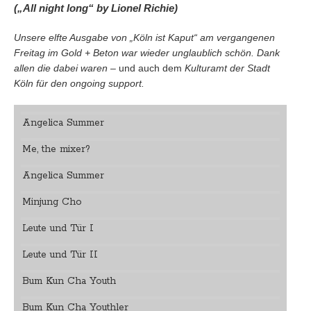
(„All night long“ by Lionel Richie)
Unsere elfte Ausgabe von „Köln ist Kaput“ am vergangenen
Freitag im Gold + Beton war wieder unglaublich schön. Dank
allen die dabei waren –
und auch dem
Kulturamt der Stadt
Köln für den ongoing support.
Angelica Summer
Me, the mixer?
Angelica Summer
Minjung Cho
Leute und Tür I
Leute und Tür II
Bum Kun Cha Youth
Bum Kun Cha Youthler