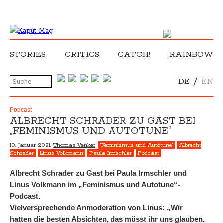
STORIES
CRITICS
CATCH!
RAINBOW
/
DE
EN
Podcast
ALBRECHT SCHRADER ZU GAST BEI
„FEMINISMUS UND AUTOTUNE“
10. Januar 2021,
Thomas Venker
"Feminismus und Autotune"
Albrecht
Schrader
Linus Volkmann
Paula Irmschler
Podcast
Albrecht Schrader zu Gast bei Paula Irmschler und
Linus Volkmann im „Feminismus und Autotune“-
Podcast.
Vielversprechende Anmoderation von Linus: „Wir
hatten die besten Absichten, das müsst ihr uns glauben.