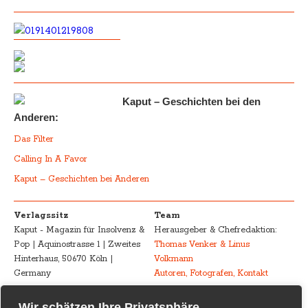
Kaput – Geschichten bei den
Anderen:
Das Filter
Calling In A Favor
Kaput – Geschichten bei Anderen
Verlagssitz
Team
Kaput - Magazin für Insolvenz &
Herausgeber & Chefredaktion:
Pop | Aquinostrasse 1 | Zweites
Thomas Venker & Linus
Hinterhaus, 50670 Köln |
Volkmann
Germany
Autoren, Fotografen, Kontakt
Advertising
Impressum – Legal
Wir schätzen Ihre Privatsphäre