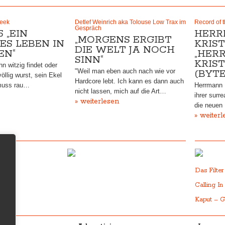
Week
Detlef Weinrich aka Tolouse Low Trax im
Record of 
Gespräch
 „EIN
HERR
„MORGENS ERGIBT
ES LEBEN IN
KRIS
DIE WELT JA NOCH
EN“
„HER
SINN“
KRIS
n witzig findet oder
"Weil man eben auch nach wie vor
(BYTE
völlig wurst, sein Ekel
Hardcore lebt. Ich kann es dann auch
 muss rau…
Herrmann K
nicht lassen, mich auf die Art…
ihrer surr
» weiterlesen
die neuen 
» weiterl
Das Filte
Calling In
Kaput – G