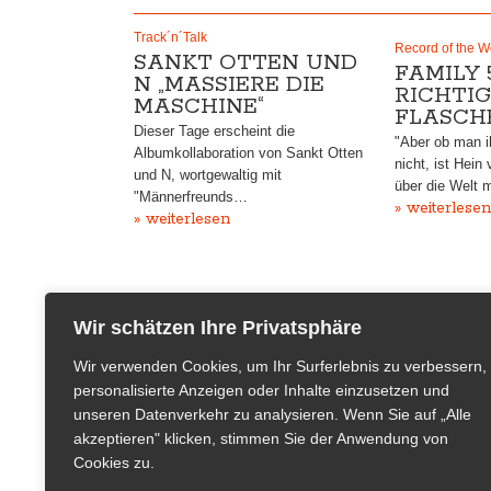
Track´n´Talk
Record of the 
SANKT OTTEN UND
FAMILY 5
N „MASSIERE DIE
RICHTIG
MASCHINE“
FLASCH
Dieser Tage erscheint die
"Aber ob man ih
Albumkollaboration von Sankt Otten
nicht, ist Hein 
und N, wortgewaltig mit
über die Welt
"Männerfreunds…
» weiterlesen
» weiterlesen
Wir schätzen Ihre Privatsphäre
Wir verwenden Cookies, um Ihr Surferlebnis zu verbessern,
personalisierte Anzeigen oder Inhalte einzusetzen und
unseren Datenverkehr zu analysieren. Wenn Sie auf „Alle
akzeptieren" klicken, stimmen Sie der Anwendung von
Cookies zu.