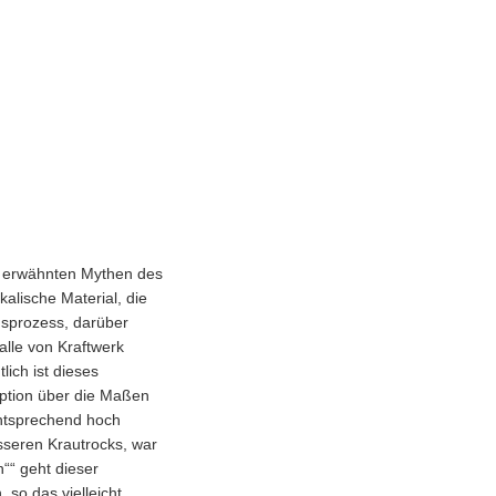
ie erwähnten Mythen des
kalische Material, die
gsprozess, darüber
alle von Kraftwerk
lich ist dieses
eption über die Maßen
entsprechend hoch
esseren Krautrocks, war
““ geht dieser
so das vielleicht