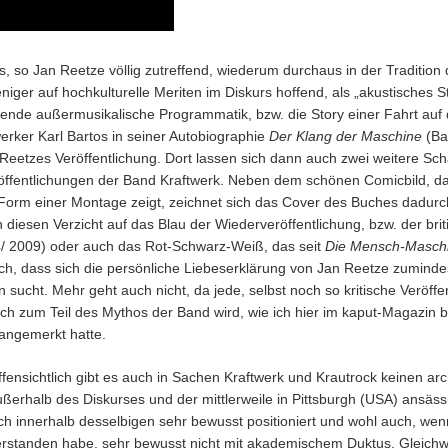
 so Jan Reetze völlig zutreffend, wiederum durchaus in der Tradition 
ger auf hochkulturelle Meriten im Diskurs hoffend, als „akustisches St
hende außermusikalische Programmatik, bzw. die Story einer Fahrt auf
rker Karl Bartos in seiner Autobiographie
Der Klang der Maschine
(Bar
Reetzes Veröffentlichung. Dort lassen sich dann auch zwei weitere Sc
ffentlichungen der Band Kraftwerk. Neben dem schönen Comicbild, das 
Form einer Montage zeigt, zeichnet sich das Cover des Buches dadurch
diesen Verzicht auf das Blau der Wiederveröffentlichung, bzw. der bri
4/ 2009) oder auch das Rot-Schwarz-Weiß, das seit
Die Mensch-Masch
ich, dass sich die persönliche Liebeserklärung von Jan Reetze zuminde
sucht. Mehr geht auch nicht, da jede, selbst noch so kritische Veröff
ich zum Teil des Mythos der Band wird, wie ich hier im kaput-Magazin 
angemerkt hatte.
ffensichtlich gibt es auch in Sachen Kraftwerk und Krautrock keinen a
ßerhalb des Diskurses und der mittlerweile in Pittsburgh (USA) ansäss
ch innerhalb desselbigen sehr bewusst positioniert und wohl auch, wenn 
erstanden habe, sehr bewusst nicht mit akademischem Duktus. Gleichwo