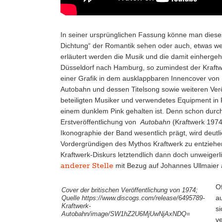
In seiner ursprünglichen Fassung könne man dieses,
Dichtung“ der Romantik sehen oder auch, etwas weni
erläutert werden die Musik und die damit einherge
Düsseldorf nach Hamburg, so zumindest der Kraftwe
einer Grafik in dem ausklappbaren Innencover von 
Autobahn und dessen Titelsong sowie weiteren Verö
beteiligten Musiker und verwendetes Equipment in 
einem dunklem Pink gehalten ist. Denn schon durch 
Erstveröffentlichung von
Autobahn
(Kraftwerk 197
Ikonographie der Band wesentlich prägt, wird deutl
Vordergründigen des Mythos Kraftwerk zu entziehen 
Kraftwerk-Diskurs letztendlich dann doch unweigerl
anderer Stelle
mit Bezug auf Johannes Ullmaier 
O
Cover der britischen Veröffentlichung von 1974;
au
Quelle https://www.discogs.com/release/6495789-
Kraftwerk-
si
Autobahn/image/SW1hZ2U6MjUwNjAxNDQ=
v