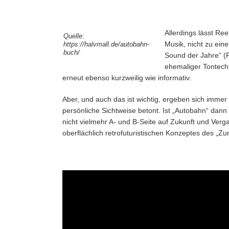
Allerdings lässt Ree
Quelle:
Musik, nicht zu ein
https://halvmall.de/autobahn-
buch/
Sound der Jahre“ (
ehemaliger Tontechn
erneut ebenso kurzweilig wie informativ.
Aber, und auch das ist wichtig, ergeben sich imme
persönliche Sichtweise betont. Ist „Autobahn“ dan
nicht vielmehr A- und B-Seite auf Zukunft und Verg
oberflächlich retrofuturistischen Konzeptes des „Zu