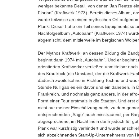
weniger bekannte Detail, von denen Jan Reetze eini
Florian“ (Kraftwerk 1973). Bereits dieses Album, d
wurde teilweise an einem mythischen Ort aufgenom
Plank: Dieser hatte ein Teil seines Equipments so 
Nachfolgealbum „Autobahn“ (Kraftwerk 1974) wurd
abgemischt, dem mittlerweile im bergischen Wolper
Der Mythos Kraftwerk, an dessen Bildung die Bandgr
beginnt dann 1974 mit
„
Autobahn“. Und er beginnt 
orientierten Kraftwerker verließen unmittelbar nac
des Krautrock (ein Umstand, der die Kraftwerk-Fan
dadurch zweifelsohne in Richtung Techno und was d
Stunde Null gab es ein davor und ein daneben, in De
Frankreich, und nochmals ganz anders, in der afro
Form einer Tour erstmals in die Staaten. Und erst 
nicht nur meiner Einschätzung nach, zu dem gemach
entsprechenden „Sage“ auch misstrauend, per Barg
abgesprochene, im Nachhinein dann jedoch für gut 
Plank war kurzfristig verhindert und wurde anschli
sich abzeichnenden Start-Up-Unternehmens von Hüt