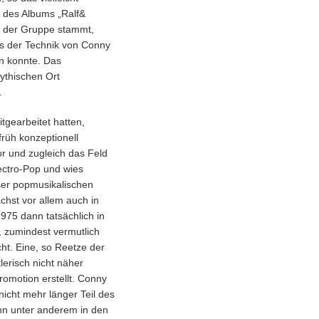
n des Albums „Ralf&
se der Gruppe stammt,
gs der Technik von Conny
en konnte. Das
ythischen Ort
.
tgearbeitet hatten,
rüh konzeptionell
or und zugleich das Feld
ectro-Pop und wies
ser popmusikalischen
chst vor allem auch in
975 dann tatsächlich in
, zumindest vermutlich
ht. Eine, so Reetze der
erisch nicht näher
omotion erstellt. Conny
icht mehr länger Teil des
nn unter anderem in den