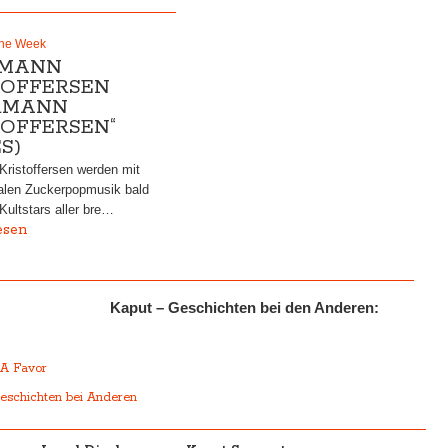
the Week
MANN
TOFFERSEN
RMANN
TOFFERSEN“
S)
ristoffersen werden mit
ealen Zuckerpopmusik bald
Kultstars aller bre…
esen
Kaput – Geschichten bei den Anderen:
r
 A Favor
eschichten bei Anderen