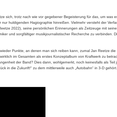
tze sich, trotz nach wie vor gegebener Begeisterung für das, um was es 
er nur huldigenden Hagiographie hinreißen. Vielmehr versteht der Verfa
Reetze 2022), seine persönlichen Erinnerungen als Zeitzeuge mit sein
iker und sorgfältiger musikjournalistischer Recherche zu verbinden. D
r wieder Punkte, an denen man sich reiben kann, zumal Jan Reetze die 
n wirklich im Gesamten als erstes Konzeptalbum von Kraftwerk zu betra
angenheit der Band? Dies dann, wohlgemerkt, noch keinesfalls als Teil 
rück in die Zukunft!“ zu dem mittlerweile auch „Autobahn“ in 3-D gehört