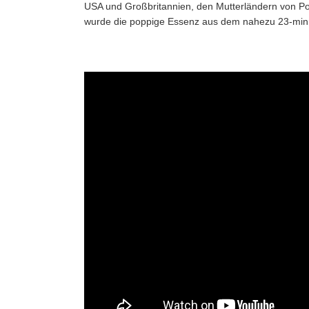
USA und Großbritannien, den Mutterländern von Pop
wurde die poppige Essenz aus dem nahezu 23-minütig