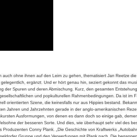
en auch ohne ihnen auf den Leim zu gehen, thematisiert Jan Reetze d
rft gelegentlich, ergänzt. Und er hört genau hin, seziert gekonnt das musi
tung der Spuren und deren Abmischung. Kurz, den gesamten Entstehun
gesellschaftlichen und popkulturellen Rahmenbedingungen. Da ist im F
ll orientierten Szene, die keinesfalls nur aus Hippies bestand. Bekannt
etzten Jahren und Jahrzehnten gerade in der anglo-amerikanischen Rez
obskursten Ausformungen, von denen es dann doch so einige gab, dem
ifelsohne der besseren Sorte. Und dies, wie überhaupt sehr viel des b
 Produzenten Conny Plank. „Die Geschichte von Kraftwerks „Autobahn
seldorfer Gruppe und den Verwerfungen mit Plank nach. Die begannen, 