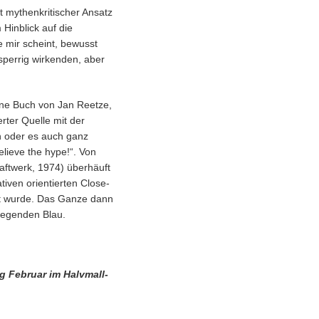
t mythenkritischer Ansatz
 Hinblick auf die
e mir scheint, bewusst
sperrig wirkenden, aber
eine Buch von Jan Reetze,
erter Quelle mit der
en oder es auch ganz
elieve the hype!“. Von
raftwerk, 1974) überhäuft
tiven orientierten Close-
et wurde. Das Ganze dann
liegenden Blau.
g Februar im Halvmall-