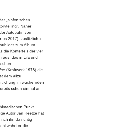
der „sinfonischen
orytelling“. Näher
 der Autobahn von
tos 2017), zusätzlich in
haubilder zum Album
die Konterfeis der vier
 aus, das in Lila und
tischen
ine
(Kraftwerk 1978) die
st dem allzu
entlichung im wuchernden
bereits schon einmal an
rchimedischen Punkt
ige Autor Jan Reetze hat
ich ihn da richtig
hl wahrt er die