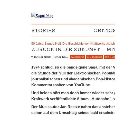
STORIES
CRITIC
50 Jahre Stunde Null: Die Geschichte von Kraftwerks „Auto
ZURÜCK IN DIE ZUKUNFT – M
9. Januar 2024,
Timor Kaul
Autobahn
Düsseldorf
Jan Re
1974 schlug, so die bandeigene Saga, mit der
die Stunde der Null der Elektronischen Populä
journalistischen und akademischen Pop-Histor
Kommentarspalten von YouTube.
Und beides hört man doch immer wieder sehr ge
Kraftwerk veröffentlichte Album „Autobahn“, 
Der Musikautor Jan Reetze nahm das anstehen
schon auf dem Umschlag seines bald erscheine