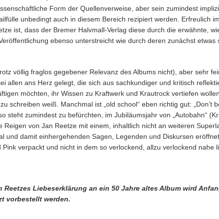
ssenschaftliche Form der Quellenverweise, aber sein zumindest implizi
ilfülle unbedingt auch in diesem Bereich rezipiert werden. Erfreulich im
tze ist, dass der Bremer Halvmall-Verlag diese durch die erwähnte, wi
eröffentlichung ebenso unterstreicht wie durch deren zunächst etwas 
trotz völlig fraglos gegebener Relevanz des Albums nicht), aber sehr f
 allen ans Herz gelegt, die sich aus sachkundiger und kritisch reflekti
ftigen möchten, ihr Wissen zu Kraftwerk und Krautrock vertiefen woll
u schreiben weiß. Manchmal ist „old school“ eben richtig gut: „Don’t b
 so steht zumindest zu befürchten, im Jubiläumsjahr von „Autobahn“ (K
 Reigen von Jan Reetze mit einem, inhaltlich nicht an weiteren Superla
rial und damit einhergehenden Sagen, Legenden und Diskursen eröffn
Pink verpackt und nicht in dem so verlockend, allzu verlockend nahe 
 Reetzes Liebeserklärung an ein 50 Jahre altes Album wird Anfan
t vorbestellt werden.