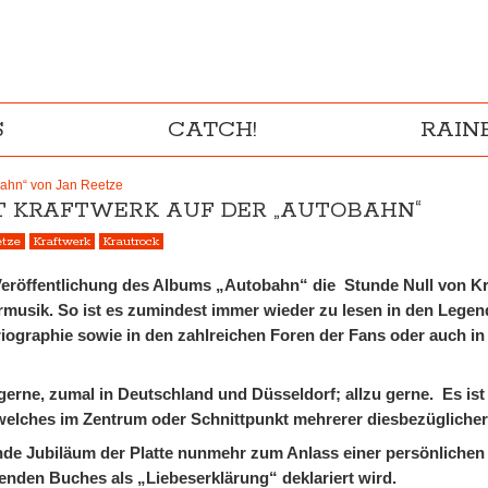
S
CATCH!
RAI
bahn“ von Jan Reetze
IT KRAFTWERK AUF DER „AUTOBAHN“
etze
Kraftwerk
Krautrock
 Veröffentlichung des Albums „Autobahn“ die Stunde Null von Kr
rmusik. So ist es zumindest immer wieder zu lesen in den Legen
iographie sowie in den zahlreichen Foren der Fans oder auch in
rne, zumal in Deutschland und Düsseldorf; allzu gerne. Es ist
welches im Zentrum oder Schnittpunkt mehrerer diesbezüglicher
de Jubiläum der Platte nunmehr zum Anlass einer persönlichen 
nden Buches als „Liebeserklärung“ deklariert wird.