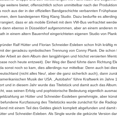
ge weitere bietet, offensichtlich schon unmittelbar nach der Produktio
as noch aus der in der offiziellen Bandgeschichte verbannten Frühpha
men, dem bandeigenen Kling Klang Studio. Dazu bedurfte es allerdin
arrangiert, dass er als mobile Einheit mit dem VW-Bus verfrachtet werd
e dann ebenso in Düsseldorf aufgenommen, aber an einem anderen m
ath in einem altern Bauernhof eingerichteten eigenen Studio von Plank
ünder Ralf Hütter und Florian Schneider-Esleben schon früh kräftig mi
mit der geradezu symbolischen Trennung von Conny Plank. Die schon f
h der Arbeit an dem Album den langjährigen und höchst versierten Ment
base noch heute entzweit). Der Weg der Band führte dann Richtung El
a sonst noch so kam, dies allerdings nur mittelbar. Denn auch bei die
utschland (nicht alles Neu!, aber die ganz sicherlich auch), dann zunä
-amerikanischen Musik der USA. „Autobahn“ führe Kraftwerk im Jahre 1
dort und in diesem Jahr wurde das Titelstück und damit auch das Album
t, was seinen Erfolg und pophistorische Bedeutung eigentlich ausmac
eldzahlung an Hütter und Schneider-Essleben genehmigte, aber künstl
befundene Kurzfassung des Titelstücks wurde zunächst für die Radiopr
eßend mit einem Teil des Geldes gleich komplett abgefunden und damit n
ter und Schneider-Esleben. Als Single wurde die gekürzte Version da