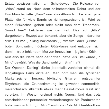
Estate gewissermaßen am Scheideweg: Die Release von
„Atlas“ stand an. Nach dem selbstbetitelten Debut und der
Durchbruchsplatte „Days“ nun also Album Nr. 3 – eben jene
Platte, die für viele Bands so richtungsweisend ist: Wird es
einen Stilwechsel geben oder bleibt man dem Trademark-
Sound treu? Letzteres war der Fall: Das auf „Atlas“
dargebotene Rezept war bekannt, aber die Songs – darunter
stille Hits wie „Talking Backwards“, „Primitive“ oder „Crime“ –
boten Songwriting höchster Güteklasse und entzogen sich
damit – trotz fehlendem Mut zur Innovation – jeglicher Kritik.
Nun also die Platte nach der dritten Platte. Als Titel wurde „In
Mind“ gewählt. Was die Band wohl „im Sinn“ hat?
Der Opener „Darling“ dürfte jedenfalls zunächst einmal die
langjährigen Fans erfreuen: Man hört man die typischen
Markenzeichen heraus: Idyllische Gitarren, entspannter
Rhythmus, die Grundstimmung ist gewohnt sommerlich-
melancholisch. Allenfalls etwas mehr Bass-Groove lässt sich
verorten. Im Westen erstmal nichts Neues. Und das trotz
entscheidender personeller Veränderungen: Als Produzenten
holte man sich für „In Mind“ erstmals Cole M. Greif-Neill ins