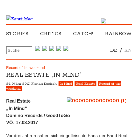
STORIES
CRITICS
CATCH!
RAINBOW
/
DE
EN
Record of the weekend
REAL ESTATE „IN MIND“
24. März 2017,
Florian Koelsch
In Mind
Real Estate
Record of the
weekend
Real Estate
„In Mind“
Domino Records / GoodToGo
VÖ: 17.03.2017
Vor drei Jahren sahen sich eingefleischte Fans der Band Real