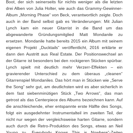
Boot, der sich seinerseits für nichts weniger als die letzten
drei Alben von Julia Holter, wie auch das Grammy-Gewinner-
Album „Morning Phase“ von Beck, verantwortlich zeigte. Doch
auch in der Band selbst gab es Veränderungen: Mit Julian
Lynch kam ein neuer Gitarrist in die Band um das
abgewanderte Gründungsmitglied Matt Mondanile zu
ersetzen. Mondanile hatte bereits 2015 ein Album mit seinem
eigenen Projekt „Ducktails“ veröffentlicht, 2016 erklärte er
dann den Austritt aus Real Estate. Der Positionswechsel an
der Gitarre ist besonders bei den rockigeren Stücken spürbar.
Lynch spielt mit deutlich mehr Verzerr-Effekten – ein
gravierender Unterschied zu dem überaus „cleanen“
Gitarrenspiel Mondaniles. Das hört man in Stücken wie „Serve
the Song“ sehr gut, am deutlichsten wird es aber sicherlich in
dem fast siebenminütigen Stück „Two Arrows“, das man
getrost als das Centerpiece des Albums bezeichnen kann. Auf
die anschleichende, eher entspannte erste Hälfte des Songs,
folgt ein ausgedehnter Instrumentalteil im zweiten Teil, der
nicht nur wegen der vergleichsweise harten Gitarre, sondern
auch durch die Retro-Produktion des Songs, etwas an Neil
Young zu „Everybody Knows This is Nowhere“-Zeiten