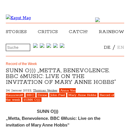
STORIES
CRITICS
CATCH!
RAINBOW
/
DE
EN
Record of the Week
SUNN O))) „METTA, BENEVOLENCE.
BBC 6MUSIC: LIVE ON THE
INVITATION OF MARY ANNE HOBBS“
24. Januar 2022,
Thomas Venker
Anna Von
Hausswolff
BBC
Drone
John Peel
Mary Anne Hobbs
Record of
the week
SUNN O)))
SUNN O)))
„Metta, Benevolence. BBC 6Music: Live on the
invitation of Mary Anne Hobbs“