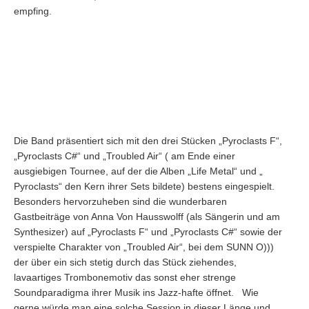
empfing.
Die Band präsentiert sich mit den drei Stücken „Pyroclasts F“,
„Pyroclasts C#“ und „Troubled Air“ ( am Ende einer
ausgiebigen Tournee, auf der die Alben „Life Metal“ und „
Pyroclasts“ den Kern ihrer Sets bildete) bestens eingespielt.
Besonders hervorzuheben sind die wunderbaren
Gastbeiträge von Anna Von Hausswolff (als Sängerin und am
Synthesizer) auf „Pyroclasts F“ und „Pyroclasts C#“ sowie der
verspielte Charakter von „Troubled Air“, bei dem SUNN O)))
der über ein sich stetig durch das Stück ziehendes,
lavaartiges Trombonemotiv das sonst eher strenge
Soundparadigma ihrer Musik ins Jazz-hafte öffnet. Wie
gerne würde man eine solche Session in dieser Länge und