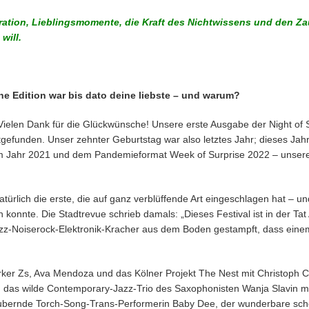
ration, Lieblingsmomente, die Kraft des Nichtwissens und den Z
will.
che Edition war bis dato deine liebste – und warum?
ielen Dank für die Glückwünsche! Unsere erste Ausgabe der Night of 
gefunden. Unser zehnter Geburtstag war also letztes Jahr; dieses Jahr
 Jahr 2021 und dem Pandemieformat Week of Surprise 2022 – unsere
ürlich die erste, die auf ganz verblüffende Art eingeschlagen hat – un
 konnte. Die Stadtrevue schrieb damals: „Dieses Festival ist in der Tat 
-Noiserock-Elektronik-Kracher aus dem Boden gestampft, dass einem d
er Zs, Ava Mendoza und das Kölner Projekt The Nest mit Christoph C
s wilde Contemporary-Jazz-Trio des Saxophonisten Wanja Slavin mi
zaubernde Torch-Song-Trans-Performerin Baby Dee, der wunderbare sch