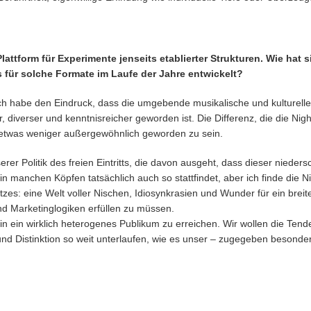
lattform für Experimente jenseits etablierter Strukturen. Wie hat s
für solche Formate im Laufe der Jahre entwickelt?
ch habe den Eindruck, dass die umgebende musikalische und kulturelle 
 diverser und kenntnisreicher geworden ist. Die Differenz, die die Night
o etwas weniger außergewöhnlich geworden zu sein.
erer Politik des freien Eintritts, die davon ausgeht, dass dieser nieder
 manchen Köpfen tatsächlich auch so stattfindet, aber ich finde die Ni
zes: eine Welt voller Nischen, Idiosynkrasien und Wunder für ein brei
 Marketinglogiken erfüllen zu müssen.
n ein wirklich heterogenes Publikum zu erreichen. Wir wollen die Tend
 und Distinktion so weit unterlaufen, wie es unser – zugegeben besond