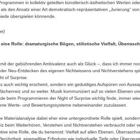
ogrammen in kollektiv geteilten künstlerisch-ästhetischen Werten oder 
r als den Ansatz einer Art demokratisch-repräsentativen „Jurierung“ v
chiede überspielen könnende.
ber)
 eine Rolle: dramaturgische Bögen, stilistische Vielfalt, Überra
s mit der gebührenden Ambivalenz auch als Glück –, dass ich immer n
der Neu-Entdecken des eigenen Nichtwissens und Nichtverstehens spi
ht of Surprise.
s auch wichtig erscheint, sondern ein geduldiges Aufspüren von Aussage
berflächenreiz und so weiter. Musik kommuniziert auf so vielen Ebenen u
de beim Programmieren der Night of Surprise wichtig finde, immer wie
ne Werte- und Bewertungssysteme nebeneinander zuzulassen.
 Materialanalyse dabei eher eine untergeordnete Rolle spielt, sonder
iz beim Weiterhören, Verstehen und Nichtverstehen verbraucht oder ve
Motive eine Rolle, die du benennst: Vielfalt auf allen Ebenen, Überras
rührtheit, eigenwillige Erfindung wie individuelle Tiefe oder Überzeug