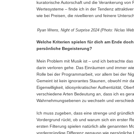
kuratorische Autorschaft und die Verankerung von Pr
Wertesysteme – finde ich in der Tendenz attraktive
wie bei Preisen, die nivellieren und feinere Unters
Ryan Wrens, Night of Surprise 2024 (Photo: Niclas We
Welche Kriterien spielen für dich am Ende doch
persönliche Begeisterung?
Mein Problem mit Musik ist – und ich betrachte da
darin verloren gehe. Das Einräumen und immer wie
Rolle bei der Programmarbeit, vor allem bei der Nig
Gemeint ist kein ignorantes Staunen, obwohl mir da
Eigenwilligkeit, idiosynkratischer Authentizität, O
verschiedene Arten Bedeutung an, dass ich es gera
Wahrnehmungsebenen zu wechseln und verschiede
Ich muss zugeben, dass eine strenge und gründliche
Vordergrund rückt, ob und warum sich ein erster Re
ersten Filterung spielen natürlich alle genannten 
vordergründige Differenz genauso wie persönliche Be