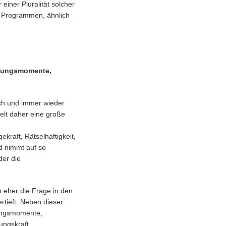
einer Pluralität solcher
on Programmen, ähnlich
schungsmomente,
och und immer wieder
elt daher eine große
kraft, Rätselhaftigkeit,
nd nimmt auf so
der die
n eher die Frage in den
rtieft. Neben dieser
chungsmomente,
ungskraft.