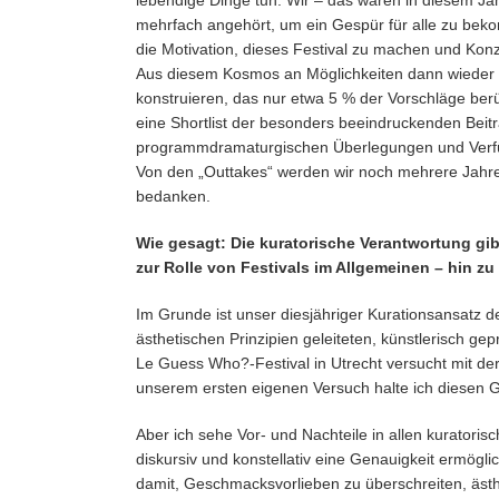
lebendige Dinge tun. Wir – das waren in diesem Jahr
mehrfach angehört, um ein Gespür für alle zu beko
die Motivation, dieses Festival zu machen und Konz
Aus diesem Kosmos an Möglichkeiten dann wieder z
konstruieren, das nur etwa 5 % der Vorschläge be
eine Shortlist der besonders beeindruckenden Beiträ
programmdramaturgischen Überlegungen und Verfügba
Von den „Outtakes“ werden wir noch mehrere Jahre 
bedanken.
Wie gesagt: Die kuratorische Verantwortung gib
zur Rolle von Festivals im Allgemeinen – hin 
Im Grunde ist unser diesjähriger Kurationsansatz
ästhetischen Prinzipien geleiteten, künstlerisch g
Le Guess Who?-Festival in Utrecht versucht mit de
unserem ersten eigenen Versuch halte ich diesen 
Aber ich sehe Vor- und Nachteile in allen kuratori
diskursiv und konstellativ eine Genauigkeit ermögl
damit, Geschmacksvorlieben zu überschreiten, ästhe