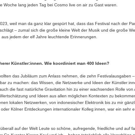
 Woche lang jeden Tag bei Cosmo live on air zu Gast waren.
023, weil man da ganz klar gespürt hat, dass das Festival nach der Pa
lägt – zumal sich die große kleine Welt der Musik und die große We
n aus jedem der elf Jahre leuchtende Erinnerungen.
)
herer Künstler:innen. Wie koordiniert man 400 Ideen?
 wollten das Jubiläum zum Anlass nehmen, die zehn Festivalausgaben – 
bar zu machen: das Wissen, die Netzwerke und Ideen der Künstler:inne
ch die fast natürliche Gravitation hin zu einer wachsenden Rolle von
 Wertschätzung und Ideen aus allen möglichen Kontexten zu bekommen 
nen lokalen Netzwerken, von indonesischer Elektronik bis zu mir gän
 oder Kölner Entdeckungen internationaler Kolleg:innen, war ein sehr 
überall auf der Welt Leute so schöne, aufregende, friedliche und auf fas