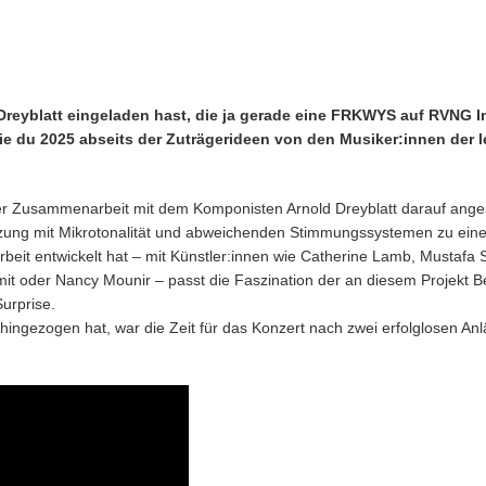
Dreyblatt eingeladen hast, die ja gerade eine FRKWYS auf RVNG Int
die du 2025 abseits der Zuträgerideen von den Musiker:innen der 
rer Zusammenarbeit mit dem Komponisten Arnold Dreyblatt darauf ange
etzung mit Mikrotonalität und abweichenden Stimmungssystemen zu ein
eit entwickelt hat – mit Künstler:innen wie Catherine Lamb, Mustafa S
 oder Nancy Mounir – passt die Faszination der an diesem Projekt Bet
urprise.
hingezogen hat, war die Zeit für das Konzert nach zwei erfolglosen An