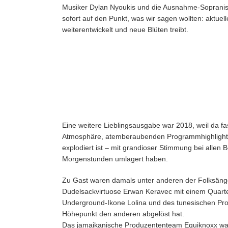
Musiker Dylan Nyoukis und die Ausnahme-Sopranist
sofort auf den Punkt, was wir sagen wollten: aktuell
weiterentwickelt und neue Blüten treibt.
Eine weitere Lieblingsausgabe war 2018, weil da fas
Atmosphäre, atemberaubenden Programmhighlights un
explodiert ist – mit grandioser Stimmung bei allen
Morgenstunden umlagert haben.
Zu Gast waren damals unter anderen der Folksänge
Dudelsackvirtuose Erwan Keravec mit einem Quartett
Underground-Ikone Lolina und des tunesischen Pro
Höhepunkt den anderen abgelöst hat.
Das jamaikanische Produzententeam Equiknoxx war