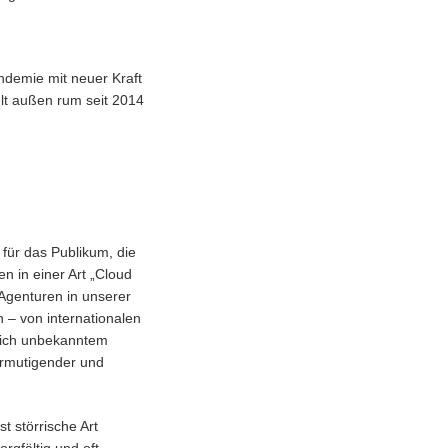
ndemie mit neuer Kraft
lt außen rum seit 2014
für das Publikum, die
n in einer Art „Cloud
 Agenturen in unserer
– von internationalen
zlich unbekanntem
ermutigender und
t störrische Art