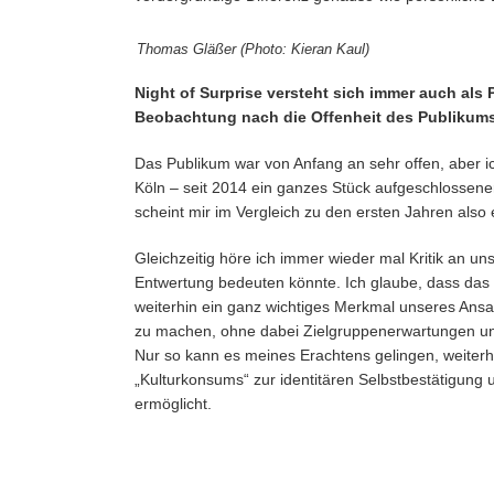
Thomas Gläßer (Photo: Kieran Kaul)
Night of Surprise versteht sich immer auch als P
Beobachtung nach die Offenheit des Publikums 
Das Publikum war von Anfang an sehr offen, aber i
Köln – seit 2014 ein ganzes Stück aufgeschlossener,
scheint mir im Vergleich zu den ersten Jahren als
Gleichzeitig höre ich immer wieder mal Kritik an uns
Entwertung bedeuten könnte. Ich glaube, dass das in
weiterhin ein ganz wichtiges Merkmal unseres Ansat
zu machen, ohne dabei Zielgruppenerwartungen und
Nur so kann es meines Erachtens gelingen, weiterhi
„Kulturkonsums“ zur identitären Selbstbestätigung
ermöglicht.