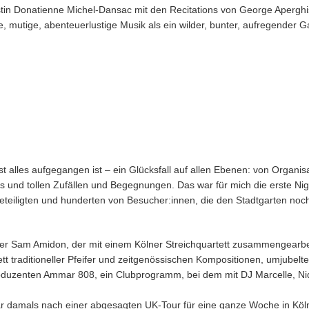
in Donatienne Michel-Dansac mit den Recitations von George Aperghi
e, mutige, abenteuerlustige Musik als ein wilder, bunter, aufregender G
t alles aufgegangen ist – ein Glücksfall auf allen Ebenen: von Organis
d tollen Zufällen und Begegnungen. Das war für mich die erste Night 
 Beteiligten und hunderten von Besucher:innen, die den Stadtgarten noc
r Sam Amidon, der mit einem Kölner Streichquartett zusammengearbei
 traditioneller Pfeifer und zeitgenössischen Kompositionen, umjubelte 
duzenten Ammar 808, ein Clubprogramm, bei dem mit DJ Marcelle, Ni
 damals nach einer abgesagten UK-Tour für eine ganze Woche in Köln