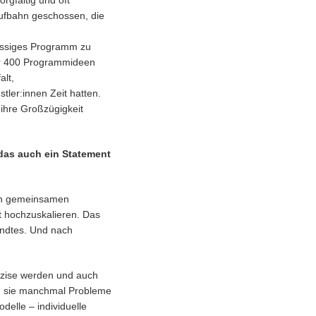
rgfältig und oft
aufbahn geschossen, die
üssiges Programm zu
ber 400 Programmideen
alt,
ler:innen Zeit hatten.
ihre Großzügigkeit
 das auch ein Statement
von gemeinsamen
t hochzuskalieren. Das
andtes. Und nach
räzise werden und auch
ben sie manchmal Probleme
delle – individuelle