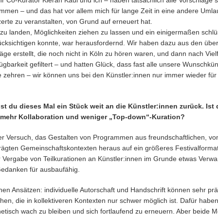
 Co-Kurator Kieran Kaul und ich – haben tatsächlich alle Vorschläge so
mmen – und das hat vor allem mich für lange Zeit in eine andere Uml
erte zu veranstalten, von Grund auf erneuert hat.
u landen, Möglichkeiten ziehen zu lassen und ein einigermaßen schl
rücksichtigen konnte, war herausfordernd. Wir haben dazu aus den ü
ge erstellt, die noch nicht in Köln zu hören waren, und dann nach Vielf
rkeit gefiltert – und hatten Glück, dass fast alle unsere Wunschkünst
zehren – wir können uns bei den Künstler:innen nur immer wieder für 
st du dieses Mal ein Stück weit an die Künstler:innen zurück. Ist
zu mehr Kollaboration und weniger „Top-down“-Kuration?
 der Versuch, das Gestalten von Programmen aus freundschaftlichen, 
eprägten Gemeinschaftskontexten heraus auf ein größeres Festivalforma
r Vergabe von Teilkurationen an Künstler:innen im Grunde etwas Verw
Gedanken für ausbaufähig.
schen Ansätzen: individuelle Autorschaft und Handschrift können sehr p
ichen, die in kollektiveren Kontexten nur schwer möglich ist. Dafür ha
tisch wach zu bleiben und sich fortlaufend zu erneuern. Aber beide Mo