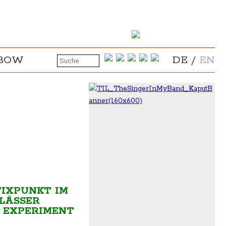
NBOW
DE
/
EN
FIXPUNKT IM
SSER A
EXPERIMENT U