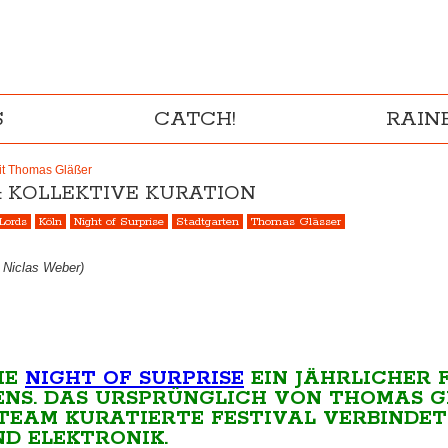
S
CATCH!
RAI
mit Thomas Gläßer
& KOLLEKTIVE KURATION
Lords
Köln
Night of Surprise
Stadtgarten
Thomas Glässer
: Niclas Weber)
IE
NIGHT OF SURPRISE
EIN JÄHRLICHER 
S. DAS URSPRÜNGLICH VON THOMAS GLÄ
TEAM KURATIERTE FESTIVAL VERBINDET 
D ELEKTRONIK.