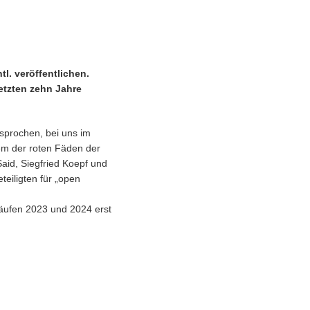
l. veröffentlichen.
letzten zehn Jahre
sprochen, bei uns im
em der roten Fäden der
aid, Siegfried Koepf und
eiligten für „open
läufen 2023 und 2024 erst