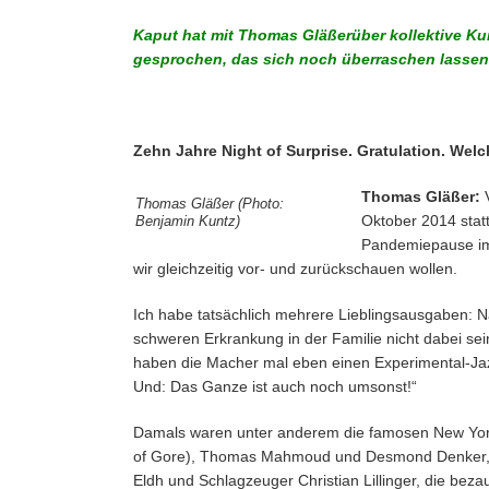
Kaput hat mit Thomas Gläßerüber kollektive Ku
gesprochen, das sich noch überraschen lassen 
Zehn Jahre Night of Surprise. Gratulation. Wel
Thomas Gläßer:
V
Thomas Gläßer (Photo:
Oktober 2014 statt
Benjamin Kuntz)
Pandemiepause im
wir gleichzeitig vor- und zurückschauen wollen.
Ich habe tatsächlich mehrere Lieblingsausgaben: Nat
schweren Erkrankung in der Familie nicht dabei sein
haben die Macher mal eben einen Experimental-Jazz
Und: Das Ganze ist auch noch umsonst!“
Damals waren unter anderem die famosen New York
of Gore), Thomas Mahmoud und Desmond Denker, da
Eldh und Schlagzeuger Christian Lillinger, die be