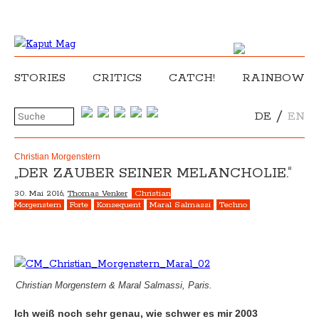
STORIES
CRITICS
CATCH!
RAINBOW
/
DE
EN
Christian Morgenstern
„DER ZAUBER SEINER MELANCHOLIE.“
30. Mai 2016,
Thomas Venker
Christian
Morgenstern
Forte
Konsequent
Maral Salmassi
Techno
Christian Morgenstern & Maral Salmassi, Paris.
Ich weiß noch sehr genau, wie schwer es mir 2003