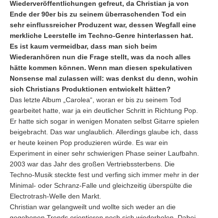
Wiederveröffentlichungen gefreut, da Christian ja von
Ende der 90er bis zu seinem überraschenden Tod ein
sehr einflussreicher Produzent war, dessen Wegfall eine
merkliche Leerstelle im Techno-Genre hinterlassen hat.
Es ist kaum vermeidbar, dass man sich beim
Wiederanhören nun die Frage stellt, was da noch alles
hätte kommen können. Wenn man diesen spekulativen
Nonsense mal zulassen will: was denkst du denn, wohin
sich Christians Produktionen entwickelt hätten?
Das letzte Album „Carolea“, woran er bis zu seinem Tod
gearbeitet hatte, war ja ein deutlicher Schritt in Richtung Pop.
Er hatte sich sogar in wenigen Monaten selbst Gitarre spielen
beigebracht. Das war unglaublich. Allerdings glaube ich, dass
er heute keinen Pop produzieren würde. Es war ein
Experiment in einer sehr schwierigen Phase seiner Laufbahn.
2003 war das Jahr des großen Vertriebssterbens. Die
Techno-Musik steckte fest und verfing sich immer mehr in der
Minimal- oder Schranz-Falle und gleichzeitig überspülte die
Electrotrash-Welle den Markt.
Christian war gelangweilt und wollte sich weder an die
gegebenen Trends orientieren noch sich wiederholen. Dabei