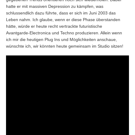
hatte er mit massiven Depression zu kämpfen, was
schlussendlich dazu führte, dass er sich im Juni 2003 das
Leben nahm. Ich glaube, wenn er diese Phase überstanden
hätte, würde er heute recht vertrackte futuristische
Avantgarde-Electronica und Techno produzieren. Allein wenn
ich mir die heutigen Plug Ins und Möglichkeiten anschaue,
wünschte ich, wir könnten heute gemeinsam im Studio sitzen!