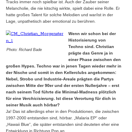
Tracks immer noch spielbar ist. Auch der Zauber seiner
Melancholie, die nie kitschig wirkte, spielt dabei eine Rolle. Er
hatte großes Talent für solche Melodien und war/ist in der
Lage, unpathetisch aber emotional zu berühren.
Wenn wir schon bei der
Historisierung von
Techno sind. Christian
Photo: Richard Bade
prägte das Genre ja in
einer Phase zwischen den
großen Hypes. Techno war in jenen Tagen wieder mehr in
der Nische und somit in den Kellerclubs angekommen:
Nebel, Strobo und Industrie-Areale prägten die Partys
zwischen Mitte der 90er und der ersten Nullerjahre – erst
nach seinem Tod führte die Minimal-Madness plötzlich
für eine
Verchicisierung
. Ist diese Verortung für dich in
seiner Musik auch hörbar?
Ja! Das ist allerdings eher in den Produktionen, die zwischen
1997-2000 entstanden sind, hörbar. „Malaria EP“ oder
„Hawaii Blue“, die später entstanden sind deuteten eher eine
Entwicklung in Richtung Pop an.