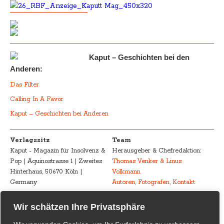
Kaput – Geschichten bei den
Anderen:
Das Filter
Calling In A Favor
Kaput – Geschichten bei Anderen
Verlagssitz
Team
Kaput - Magazin für Insolvenz &
Herausgeber & Chefredaktion:
Pop | Aquinostrasse 1 | Zweites
Thomas Venker & Linus
Hinterhaus, 50670 Köln |
Volkmann
Germany
Autoren, Fotografen, Kontakt
Advertising
Impressum – Legal
Wir schätzen Ihre Privatsphäre
Kaput - Magazin für Insolvenz &
Disclosure