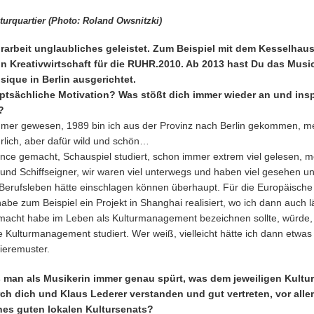
urquartier (Photo: Roland Owsnitzki)
rarbeit unglaubliches geleistet. Zum Beispiel mit dem Kesselhaus 
rin Kreativwirtschaft für die RUHR.2010. Ab 2013 hast Du das Mus
sique in Berlin ausgerichtet.
hauptsächliche Motivation? Was stößt dich immer wieder an und insp
?
n immer gewesen, 1989 bin ich aus der Provinz nach Berlin gekommen, m
ürlich, aber dafür wild und schön…
nce gemacht, Schauspiel studiert, schon immer extrem viel gelesen, me
und Schiffseigner, wir waren viel unterwegs und haben viel gesehen und
 Berufsleben hätte einschlagen können überhaupt. Für die Europäische
habe zum Beispiel ein Projekt in Shanghai realisiert, wo ich dann auch l
gemacht habe im Leben als Kulturmanagement bezeichnen sollte, würde,
e Kulturmanagement studiert. Wer weiß, vielleicht hätte ich dann etw
ieremuster.
 man als Musikerin immer genau spürt, was dem jeweiligen Kulturs
ch dich und Klaus Lederer verstanden und gut vertreten, vor allem
nes guten lokalen Kultursenats?