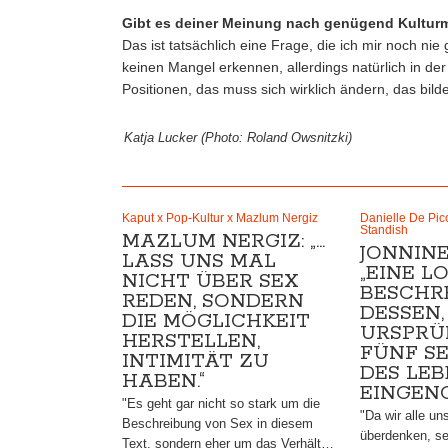
Gibt es deiner Meinung nach genügend Kulturm
Das ist tatsächlich eine Frage, die ich mir noch nie 
keinen Mangel erkennen, allerdings natürlich in de
Positionen, das muss sich wirklich ändern, das bilde
Katja Lucker (Photo: Roland Owsnitzki)
Kaput x Pop-Kultur x Mazlum Nergiz
Danielle De Picc
Standish
MAZLUM NERGIZ: „…
JONNINE
LASS UNS MAL
„EINE 
NICHT ÜBER SEX
BESCHR
REDEN, SONDERN
DESSEN
DIE MÖGLICHKEIT
URSPRÜ
HERSTELLEN,
FÜNF S
INTIMITÄT ZU
DES LE
HABEN.“
EINGEN
"Es geht gar nicht so stark um die
"Da wir alle un
Beschreibung von Sex in diesem
überdenken, se
Text, sondern eher um das Verhält…