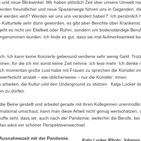
ät und neue Blickwinkel. Wir haben plötzlich Zeit über unsere Umwelt 
werden freundlicher und neue Spazierwege führen uns in Gegenden, die
 werden wird? Werden wir uns uns verändert haben?. Ich persönlich ho
e Kulturteile sehr dünn geworden, es gibt aber Berichte über Krankens
geht es nicht um Eitelkeit oder Ruhm, sondern um bodenständige Beru
h hingenommen wurden. Ich finde es gut, dass sie mal Aufmerksamkeit 
fach. Ich kann keine Konzerte gebenund verdiene sehr wenig Geld. Trot
 für die ich mir sonst keine Zeit nehme. Ich lese mehr. Ich denke
ich momentan große Lust habe mit Frauen zu sprechen die Künstler:in
werferlicht anstatt – wie üblicherweise – nur die Künstler::innen.
n arbeiten, die Kultur und den Underground zu stützen. Katja Lucker is
en zu dürfen.
die Beine gestellt und arbeitet gerade mit ihren Kolleginnen unermüdlic
national umschaut, kann man diese Arbeit nicht genug wertschätzen, d
hoffe sehr, dass wir, auch nach der Pandemie, weiterhin die Berufe, be
Das wäre ein schöner Perspektivenwechsel.
r Ausnahmezeit mit der Pandemie.
Katja Lucker (Photo: Johanna