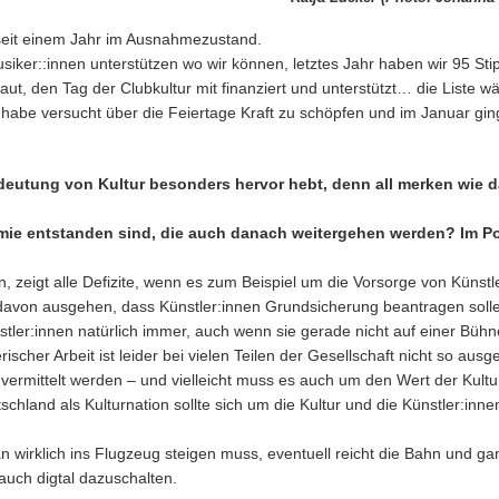
seit einem Jahr im Ausnahmezustand.
siker::innen unterstützen wo wir können, letztes Jahr haben wir 95 St
t, den Tag der Clubkultur mit finanziert und unterstützt… die Liste wär
habe versucht über die Feiertage Kraft zu schöpfen und im Januar gi
deutung von Kultur besonders hervor hebt, denn all merken wie 
mie entstanden sind, die auch danach weitergehen werden? Im Po
n, zeigt alle Defizite, wenn es zum Beispiel um die Vorsorge von Künst
ch davon ausgehen, dass Künstler:innen Grundsicherung beantragen soll
nstler:innen natürlich immer, auch wenn sie gerade nicht auf einer Büh
cher Arbeit ist leider bei vielen Teilen der Gesellschaft nicht so ausgep
 vermittelt werden – und vielleicht muss es auch um den Wert der Kultu
chland als Kulturnation sollte sich um die Kultur und die Künstler:inn
an wirklich ins Flugzeug steigen muss, eventuell reicht die Bahn und g
uch digtal dazuschalten.