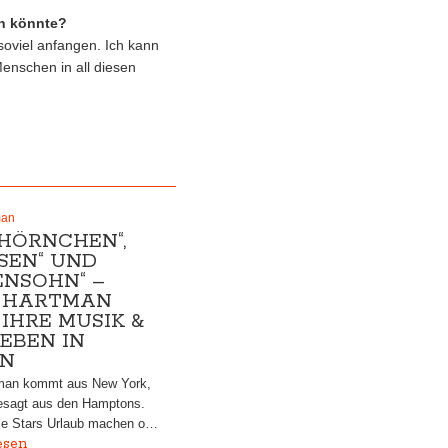
en könnte?
 soviel anfangen. Ich kann
Menschen in all diesen
man
HHÖRNCHEN“,
SEN“ UND
ENSOHN“ –
 HARTMAN
IHRE MUSIK &
EBEN IN
IN
man kommt aus New York,
esagt aus den Hamptons.
die Stars Urlaub machen o…
esen