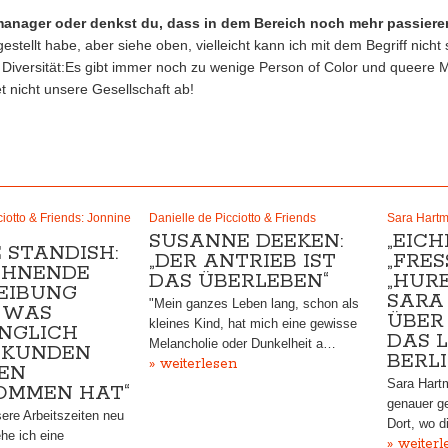
anager oder denkst du, dass in dem Bereich noch mehr passier
gestellt habe, aber siehe oben, vielleicht kann ich mit dem Begriff nicht
r Diversität:Es gibt immer noch zu wenige Person of Color und queere 
t nicht unsere Gesellschaft ab!
iotto & Friends: Jonnine
Danielle de Picciotto & Friends
Sara Hart
SUSANNE DEEKEN:
„EIC
 STANDISH:
„DER ANTRIEB IST
„FRES
LOHNENDE
DAS ÜBERLEBEN“
„HUR
EIBUNG
SARA
"Mein ganzes Leben lang, schon als
, WAS
ÜBER 
kleines Kind, hat mich eine gewisse
NGLICH
DAS L
Melancholie oder Dunkelheit a…
EKUNDEN
BERL
» weiterlesen
BEN
Sara Hart
OMMEN HAT“
genauer g
sere Arbeitszeiten neu
Dort, wo 
he ich eine
» weiterl