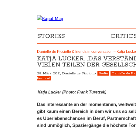
STORIES
CRITIC
Danielle de Picciotto & friends in conversation – Katja Lucke
KATJA LUCKER: „DAS VERSTÄN
VIELEN TEILEN DER GESELLSC
28. März 2021,
Danielle de Picciotto
Berlin
Danielle de Pi
Festival
Katja Lucker (Photo: Frank Turetzek)
Das interessante an der momentanen, weltweit
gibt kaum einen Bereich in dem wir uns so selb
es Überlebenschancen im Beruf, Partnerschafte
sind unmöglich, Spaziergänge die höchste Fo