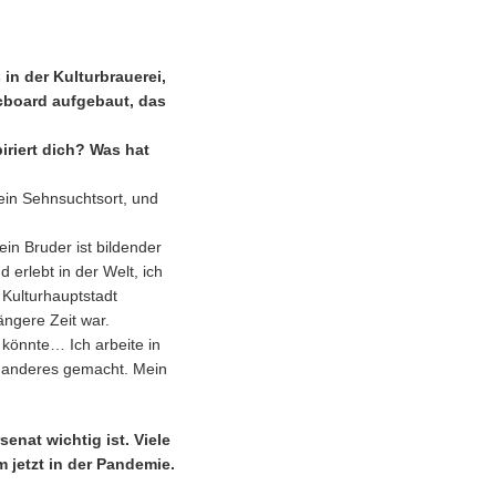
in der Kulturbrauerei,
icboard aufgebaut, das
iriert dich? Was hat
ein Sehnsuchtsort, und
in Bruder ist bildender
 erlebt in der Welt, ich
 Kulturhauptstadt
ängere Zeit war.
 könnte… Ich arbeite in
as anderes gemacht. Mein
enat wichtig ist. Viele
 jetzt in der Pandemie.