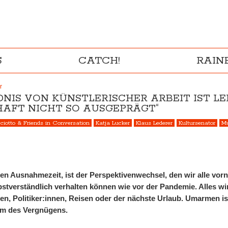
S
CATCH!
RAI
r
DNIS VON KÜNSTLERISCHER ARBEIT IST LE
HAFT NICHT SO AUSGEPRÄGT“
cciotto & Friends in Conversation
Katja Lucker
Klaus Lederer
Kultursenator
Mu
en Ausnahmezeit, ist der Perspektivenwechsel, den wir alle vo
stverständlich verhalten können wie vor der Pandemie. Alles wird
n, Politiker:innen, Reisen oder der nächste Urlaub. Umarmen is
rm des Vergnügens.