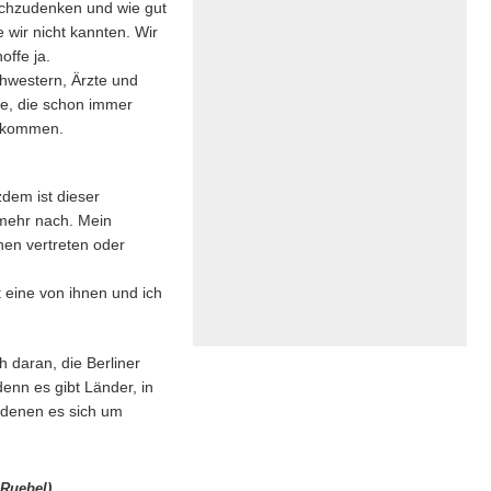
nachzudenken und wie gut
 wir nicht kannten. Wir
ffe ja.
chwestern, Ärzte und
fe, die schon immer
bekommen.
zdem ist dieser
 mehr nach. Mein
nen vertreten oder
t eine von ihnen und ich
h daran, die Berliner
enn es gibt Länder, in
i denen es sich um
 Ruebel)