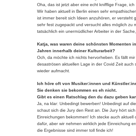
Oha, das ist jetzt aber eine echt knifflige Frage, ic
Wir haben aktuell in Berlin einen sehr empathische
ist immer bereit sich Ideen anzuhören, er versteht
sehr fest zugepackt und versucht alles möglich zu
tatsächlich ein unermüdlicher Arbeiter in der Sache,
Katja, was waren deine schönsten Momenten in
Jahren innerhalb deiner Kulturarbeit?
Och, da möchte ich nichts hervorheben. Es fällt mir
desaströsen aktuellen Lage in der Covid Zeit auc
wieder aufmacht.
Ich höre oft von Musiker:innen und Künstler:in
Sie denken sie bekommen es eh nicht.
Gibt es einen Ratschlag den du dazu geben ka
Ja, na klar: Unbedingt bewerben! Unbedingt auf die
schaut sich die Jury den Rest an. Die Jury hört sic
Einreichungen bekommen! Ich stecke auch aktuell da
dafür, aber wir nehmen wirklich jede Einreichung ern
die Ergebnisse sind immer toll finde ich!