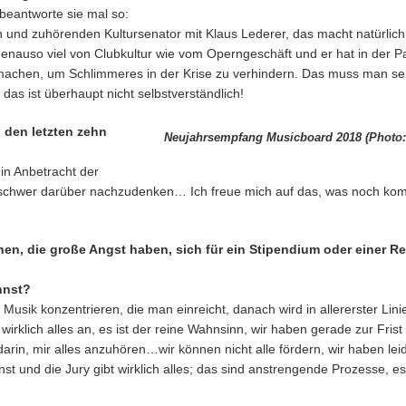
h beantworte sie mal so:
n und zuhörenden Kultursenator mit Klaus Lederer, das macht natürlich 
 genauso viel von Clubkultur wie vom Operngeschäft und er hat in der 
 machen, um Schlimmeres in der Krise zu verhindern. Das muss man sehr
 das ist überhaupt nicht selbstverständlich!
 den letzten zehn
Neujahrsempfang Musicboard 2018 (Photo:
 in Anbetracht der
h schwer darüber nachzudenken… Ich freue mich auf das, was noch kom
nen, die große Angst haben, sich für ein Stipendium oder einer 
nnst?
 Musik konzentrieren, die man einreicht, danach wird in allererster Li
h wirklich alles an, es ist der reine Wahnsinn, wir haben gerade zur Fri
rin, mir alles anzuhören…wir können nicht alle fördern, wir haben lei
st und die Jury gibt wirklich alles; das sind anstrengende Prozesse, es w