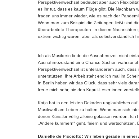
Perspektivenwechsel bedeutet aber auch Flexibilit
es ihr tut, dass es kaum Flüge gibt. Die Nachbarn 
fragen uns immer wieder, wie es nach der Pandemie
Wenn man zum Beispiel die Zeitungen ließt sind di
überarbeitete Therapeuten. In diesen Nachrichten 
extrem wichtig waren, aber als selbstverständlic
Ich als Musikerin finde die Ausnahmezeit nicht ein
Ausnahmezustand eine Chance Sachen wahrzunehmen,
Perspektivenwechsel ist unteranderem auch, dass 
unterstützen. Ihre Arbeit steht endlich mal im Schein
In Berlin haben wir das Glück, dass sehr viele dara
freue mich sehr, sie den Kaput-Leser:innen vorstell
Katja hat in den letzten Dekaden unglaubliches auf 
Musikwelt am Leben zu halten. Wenn man sich inter
denen Künstler völlig alleine gelassen werden. Ich 
„Andere kümmern“ geht, feiern und wertschätzen. 
Danielle de Picciotto: Wir leben gerade in eine