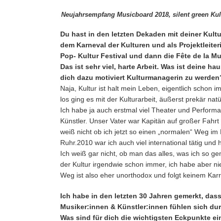
Neujahrsempfang Musicboard 2018, silent green Kult
Du hast in den letzten Dekaden mit deiner Kultu
dem Karneval der Kulturen und als Projektleite
Pop- Kultur Festival und dann die Fête de la Mu
Das ist sehr viel, harte Arbeit. Was ist deine 
dich dazu motiviert Kulturmanagerin zu werden
Naja, Kultur ist halt mein Leben, eigentlich scho
los ging es mit der Kulturarbeit, äußerst prekär nat
Ich habe ja auch erstmal viel Theater und Performa
Künstler. Unser Vater war Kapitän auf großer Fahrt 
weiß nicht ob ich jetzt so einen „normalen“ Weg im
Ruhr.2010 war ich auch viel international tätig und 
Ich weiß gar nicht, ob man das alles, was ich so 
der Kultur irgendwie schon immer, ich habe aber ni
Weg ist also eher unorthodox und folgt keinem Karr
Ich habe in den letzten 30 Jahren gemerkt, dass
Musiker:innen & Künstler:innen fühlen sich dur
Was sind für dich die wichtigsten Eckpunkte ei