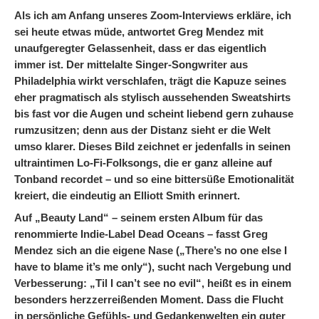
Als ich am Anfang unseres Zoom-Interviews erkläre, ich
sei heute etwas müde, antwortet Greg Mendez mit
unaufgeregter Gelassenheit, dass er das eigentlich
immer ist. Der mittelalte Singer-Songwriter aus
Philadelphia wirkt verschlafen, trägt die Kapuze seines
eher pragmatisch als stylisch aussehenden Sweatshirts
bis fast vor die Augen und scheint liebend gern zuhause
rumzusitzen; denn aus der Distanz sieht er die Welt
umso klarer. Dieses Bild zeichnet er jedenfalls in seinen
ultraintimen Lo-Fi-Folksongs, die er ganz alleine auf
Tonband recordet – und so eine bittersüße Emotionalität
kreiert, die eindeutig an Elliott Smith erinnert.
Auf „Beauty Land“ – seinem ersten Album für das
renommierte Indie-Label Dead Oceans – fasst Greg
Mendez sich an die eigene Nase („There’s no one else I
have to blame it’s me only“), sucht nach Vergebung und
Verbesserung: „Til I can’t see no evil“, heißt es in einem
besonders herzzerreißenden Moment. Dass die Flucht
in persönliche Gefühls- und Gedankenwelten ein guter