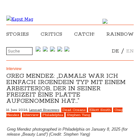
STORIES
CRITICS
CATCH!
RAINBOW
/
DE
EN
Interview
GREG MENDEZ: „DAMALS WAR ICH
EINFACH IRGENDEIN TYP MIT EINEM
ARBEITERJOB, DER IN SEINER
FREIZEIT EINE PLATTE
AUFGENOMMEN HAT…“
16. Juni 2026,
Lennart Brauwers
Dead Oceans
Elliott Smith
Greg
Mendez
Interview
Philadelphia
Stephen Yang
Greg Mendez photographed in Philadelphia on January 8, 2025 (for
release „Beauty Land“) (Credit: Stephen Yang)